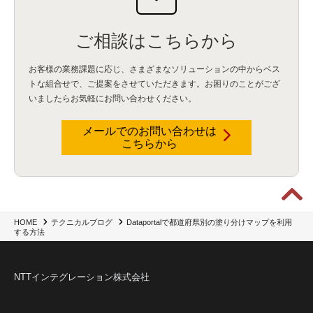
IBM webMethods API Management
(1)
IBM API Connect
(1)
cdp
(3)
Engage Cros
(11)
動画
(5)
CES2025
(1)
OpenAI
(2)
Sora
(2)
Redshift
(1)
どこでも学べる！あなたのためのナレッジセミナー
(5)
ECS
(1)
コンテナ
(3)
ご相談はこちらから
QuickSight
(1)
AI Agent
(4)
AIエージェント
(8)
Excel
(1)
iDoperation
(1)
不正アクセス
(1)
新入社員
(3)
セキュリティインシデント
(3)
インシデント
(4)
お客様の業務課題に応じ、さまざまなソリューションの中からベス
GenAI
(4)
USB
(1)
議事録
(1)
自動化
(1)
ISO20022
(2)
交通費精算
(9)
トな組合せで、
ご提案をさせていただきます。お困りのことがござ
USBメモリ
(1)
Think
(1)
外国送金
(1)
電帳法（電子帳簿保存法）
(1)
いましたらお気軽にお問い合わせください。
暗号化通信プロトコル（TLS 1.3）
(1)
SDPF
(1)
RSAC2025
(1)
RSA Conference
(1)
RSAカンファレンス
(1)
セキュリティ意識
(1)
databricks
(2)
コラム
(18)
SFA
(1)
dataiku
(2)
Zscaler
(5)
Veo 3
(1)
AI動画生成
(2)
イベントレポート
(1)
Qilin
(1)
メールでのお問い合わせは
RaaS
(3)
サプライチェーン
(2)
Z-FILTER
(1)
Gemini
(2)
セキュリティ教育
(2)
こちらから
未経験
(1)
MFA
(1)
データファブリック
(1)
データレイクハウスソリューション
(1)
CES 2026
(2)
ゼロトラストネットワーク
(3)
watsonx Orchestrate
(4)
Slack
(2)
wxo
(1)
プリビルドエージェント
(1)
自工会ガイドライン
(1)
脆弱性診断
(1)
SIEM
(1)
LLM
(1)
watsonx.ai
(1)
2025Zscalerアドカレンダー
(1)
#2025Zscalerアドカレンダー
(1)
Red Hat OpenShift
(2)
インフラモダナイズ
(2)
脱VMware
(2)
サイバーセキュリティ
(2)
IBM Cloud
(1)
Alteryx
(5)
Project BOB
(2)
Dataportalで都道府県別の塗り分けマップを利用
HOME
テクニカルブログ
AI駆動型開発
(3)
Bob
(6)
Antigravity
(3)
AI駆動開発
(4)
する方法
NI+Cインシデント緊急収束サービス
(1)
キャンペーン
(1)
DX開発
(3)
スマートゴー
(3)
Smart Go
(3)
AI駆動開発、Project BOB、生成AI活用
(1)
Bobathon
(3)
Alteryx One
(3)
ランサムウェア対策
(1)
Flow
(1)
Veo3.1
(1)
Apache Iceberg
(1)
パスキー
(1)
NTTインテグレーション株式会社
パスワードレス
(2)
AISecurity
(1)
SecurityforAI
(1)
AIforSecurity
(1)
受発注業務
(1)
部品サプライヤー
(1)
ALog
(1)
NI+Cセキュリティアリーナ
(1)
IBM Think 2026
(2)
SCS評価制度
(1)