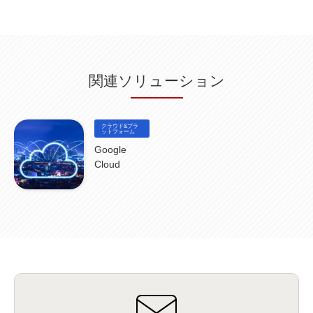
サイバー攻撃
(9)
AWS
(13)
SPSS
(2)
SPSS Modeler
(4)
ライセンス
(1)
データ分析
(3)
タブレット端末サービス
(1)
BigQuery
(1)
CRM
(9)
HubSpot CRM
(6)
ServiceNow
(4)
試験対策
(2)
ギガらく5G
(2)
BigFix
(4)
情報漏えい
(2)
内部不正
(5)
エンドポイント管理
(2)
Netskope
(4)
DLP
(2)
IBM Cloud Pak for Data
(2)
BMS
(1)
導入
(1)
プロセス
(1)
標準化
(1)
関連ソリューション
コールセンター
(1)
AI OCR
(1)
オンプレミス型
(1)
クラウド型
(1)
IDMC
(2)
DataStage
(5)
Web-EDI
(1)
DX化
(3)
Web API
(1)
# IDMC
(1)
# IICS
(1)
NICMA
(1)
製造業
(3)
プロトコル
(1)
Tableau
(2)
ペーパーレス
(1)
AI-OCR
(1)
BPO
(1)
FAX
(1)
FAX受注
(1)
自動連携
(2)
効率化
(2)
BI
(5)
金融
(1)
クラウド&プラ
比較
(1)
情報漏洩
(6)
CSPM
ットフォーム
(1)
設定ミス
(1)
PSTNマイグレ
(1)
2024年問題
(1)
ISDN終了
(1)
Guardium
(3)
海外イベント
(4)
イベント
(1)
AI for Security
(1)
Google
Security for AI
(1)
RSAC2024
(1)
RSA Conference 2024
(1)
パッチ管理
(3)
Cloud
資産管理
(1)
ILMT
(1)
IT資産管理
(2)
サブキャパシティーライセンス
(1)
Flexera
(1)
MQ
(1)
データ連携
(1)
Verify
(5)
watsonx
(16)
生成AI
(26)
Wi-Fi
(1)
データレイクハウス
(5)
watsonx.data
(3)
データベース
(3)
データウェアハウス
(3)
データレイク
(4)
DWH
(3)
RAG
(6)
AI
(14)
海外
(8)
ハッカソン
(6)
CES
(9)
若手
(8)
グローバル
(12)
musubiii
(6)
無線LAN
(1)
データインテグレーション
(20)
生成AI活用
(11)
海外研修
(4)
インド
(4)
Data Governance
(1)
Data Management
(1)
Lineage
(1)
パスワード
(2)
IDaaS
(2)
ID管理
(3)
API Connect
(1)
AWS Cognito
(1)
black hat
(2)
DEFCON
(2)
BIツール
(1)
Ionic
(2)
SPSS CaDS
(1)
内部不正対策
(2)
特権ID管理
(3)
IBM App Connect
(1)
Aspera
(1)
Aspera on Cloud
(1)
CrowdStrike
(3)
IBM webMethods Integration
(1)
Mulesoft Anypoint Platform
(1)