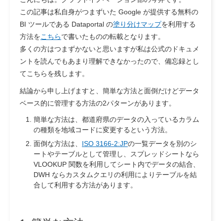
この記事は私自身がつまずいた Google が提供する無料の
BI ツールである Dataportal の
塗り分けマップ
を利用する
方法を
こちら
で書いたものの転載となります。
多くの方はつまずかないと思いますが私は公式のドキュメ
ントを読んでもあまり理解できなかったので、備忘録とし
てこちらを残します。
結論から申し上げますと、簡単な方法と面倒だけどデータ
ベース的に管理する方法の2パターンがあります。
簡単な方法は、都道府県のデータの入っているカラム
の種類を地域コードに変更するという方法。
面倒な方法は、
ISO 3166-2:JP
の一覧データを別のシ
ートやテーブルとして管理し、スプレッドシートなら
VLOOKUP 関数を利用してシート内でデータの結合、
DWH ならカスタムクエリの利用によりテーブルを結
合して利用する方法があります。