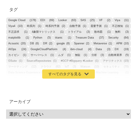
タグ
Google Cloud
(178)
EDI
(69)
Looker
(63)
SAS
(25)
VF
(2)
Viya
(11)
Viya4
(10)
時系列
(1)
時系列予測
(2)
自動予測
(1)
需要予測
(1)
不正検知
(1)
不正請求
(1)
4象限マトリックス
(1)
トライアル
(3)
散布図
(1)
無料
(3)
matplotlib
(1)
Python
(5)
titanic
(1)
Treasure Data
(37)
Security
(64)
Acoustic
(20)
DB
(6)
DR
(2)
google
(8)
Spanner
(2)
Metaverse
(1)
APM
(10)
AIOps
(24)
GoogleCloudPlatform
(4)
ibm-cloud
(4)
Data
(3)
DX
(19)
カイゼン
(1)
サーバーレス
(1)
ムダ
(1)
無駄
(1)
分析
(3)
自動車業界
(5)
GSuite
(1)
SourceRepositories
(1)
#GCP #Bigquery #Looker
(1)
アナリティクス
(15)
マーケティング
(12)
クラウド
(62)
IoT
(3)
Watson
(10)
セキュリティ
(70)
Data Science Experience (DSX)
(1)
Spark
(1)
Watson Machine Learning
(1)
オープンソース
(1)
チーム分析
(1)
機械学習
(3)
深層学習
(1)
DDI
(1)
QRadar
(1)
SOC
(2)
セキュリティ監視サービス
(3)
標的型サイバー攻撃対策
(1)
MSP
(15)
Google Workspace
(5)
量子コンピューティング
(1)
IBM
(3)
Quantum
(2)
CP4D
(5)
Oracle
(1)
Snowflake
(1)
脆弱性
(2)
脆弱性調査
(4)
API
(11)
アーカイブ
IBM i
(9)
モダナイズ
(11)
RPG
(1)
HubSpot
(16)
MA
(24)
営業支援
(2)
マーケティングオートメーション
(13)
SASE
(11)
データ利活用
(2)
GWS
(2)
AppSheet
(1)
Cloud Identity
(1)
Google Meet
(1)
Unica
(1)
メール配信
(1)
グループウェア
(1)
サスティナビリティ
(1)
脱炭素
(1)
SSE
(1)
Db2
(1)
Db2WoC
(1)
Db2Warehouse
(1)
Db2wh
(1)
IIAS
(1)
ランサムウェア
(13)
ARM
(5)
ChatGPT
(3)
EDR
(9)
セキュリティアリーナ
(2)
ローカル5G
(3)
無線
(4)
ETL
(3)
IICS
(5)
illumio
(6)
マイクロセグメンテーション
(6)