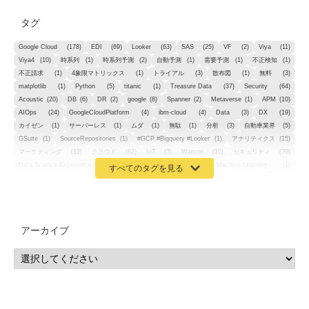
タグ
Google Cloud
(178)
EDI
(69)
Looker
(63)
SAS
(25)
VF
(2)
Viya
(11)
Viya4
(10)
時系列
(1)
時系列予測
(2)
自動予測
(1)
需要予測
(1)
不正検知
(1)
不正請求
(1)
4象限マトリックス
(1)
トライアル
(3)
散布図
(1)
無料
(3)
matplotlib
(1)
Python
(5)
titanic
(1)
Treasure Data
(37)
Security
(64)
Acoustic
(20)
DB
(6)
DR
(2)
google
(8)
Spanner
(2)
Metaverse
(1)
APM
(10)
AIOps
(24)
GoogleCloudPlatform
(4)
ibm-cloud
(4)
Data
(3)
DX
(19)
カイゼン
(1)
サーバーレス
(1)
ムダ
(1)
無駄
(1)
分析
(3)
自動車業界
(5)
GSuite
(1)
SourceRepositories
(1)
#GCP #Bigquery #Looker
(1)
アナリティクス
(15)
マーケティング
(12)
クラウド
(62)
IoT
(3)
Watson
(10)
セキュリティ
(70)
Data Science Experience (DSX)
(1)
Spark
(1)
Watson Machine Learning
(1)
オープンソース
(1)
チーム分析
(1)
機械学習
(3)
深層学習
(1)
DDI
(1)
QRadar
(1)
SOC
(2)
セキュリティ監視サービス
(3)
標的型サイバー攻撃対策
(1)
MSP
(15)
Google Workspace
(5)
量子コンピューティング
(1)
IBM
(3)
Quantum
(2)
CP4D
(5)
Oracle
(1)
Snowflake
(1)
脆弱性
(2)
脆弱性調査
(4)
API
(11)
アーカイブ
IBM i
(9)
モダナイズ
(11)
RPG
(1)
HubSpot
(16)
MA
(24)
営業支援
(2)
マーケティングオートメーション
(13)
SASE
(11)
データ利活用
(2)
GWS
(2)
AppSheet
(1)
Cloud Identity
(1)
Google Meet
(1)
Unica
(1)
メール配信
(1)
グループウェア
(1)
サスティナビリティ
(1)
脱炭素
(1)
SSE
(1)
Db2
(1)
Db2WoC
(1)
Db2Warehouse
(1)
Db2wh
(1)
IIAS
(1)
ランサムウェア
(13)
ARM
(5)
ChatGPT
(3)
EDR
(9)
セキュリティアリーナ
(2)
ローカル5G
(3)
無線
(4)
ETL
(3)
IICS
(5)
illumio
(6)
マイクロセグメンテーション
(6)