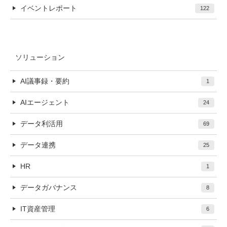
イベントレポート
122
ソリューション
AI議事録・要約
1
AIエージェント
24
データ利活用
69
データ連携
25
HR
1
データガバナンス
8
IT資産管理
6