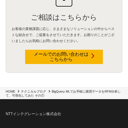
IBM webMethods API Management
(1)
IBM API Connect
(1)
cdp
(3)
Engage Cros
(11)
動画
(5)
CES2025
(1)
OpenAI
(2)
Sora
(2)
Redshift
(1)
どこでも学べる！あなたのためのナレッジセミナー
(5)
ECS
(1)
コンテナ
(3)
ご相談はこちらから
QuickSight
(1)
AI Agent
(4)
AIエージェント
(8)
Excel
(1)
iDoperation
(1)
不正アクセス
(1)
新入社員
(3)
セキュリティインシデント
(3)
インシデント
(4)
お客様の業務課題に応じ、さまざまなソリューションの中からベス
GenAI
(4)
USB
(1)
議事録
(1)
自動化
(1)
ISO20022
(2)
交通費精算
(9)
トな組合せで、
ご提案をさせていただきます。お困りのことがござ
USBメモリ
(1)
Think
(1)
外国送金
(1)
電帳法（電子帳簿保存法）
(1)
いましたらお気軽にお問い合わせください。
暗号化通信プロトコル（TLS 1.3）
(1)
SDPF
(1)
RSAC2025
(1)
RSA Conference
(1)
RSAカンファレンス
(1)
セキュリティ意識
(1)
databricks
(2)
コラム
(18)
SFA
(1)
dataiku
(2)
Zscaler
(5)
Veo 3
(1)
AI動画生成
(2)
イベントレポート
(1)
Qilin
(1)
メールでのお問い合わせは
RaaS
(3)
サプライチェーン
(2)
Z-FILTER
(1)
Gemini
(2)
セキュリティ教育
(2)
こちらから
未経験
(1)
MFA
(1)
データファブリック
(1)
データレイクハウスソリューション
(1)
CES 2026
(2)
ゼロトラストネットワーク
(3)
watsonx Orchestrate
(4)
Slack
(2)
wxo
(1)
プリビルドエージェント
(1)
自工会ガイドライン
(1)
脆弱性診断
(1)
SIEM
(1)
LLM
(1)
watsonx.ai
(1)
2025Zscalerアドカレンダー
(1)
#2025Zscalerアドカレンダー
(1)
Red Hat OpenShift
(2)
インフラモダナイズ
(2)
脱VMware
(2)
サイバーセキュリティ
(2)
IBM Cloud
(1)
Alteryx
(5)
Project BOB
(2)
BigQuery MLでお手軽に購買データをRFM分析し
HOME
テクニカルブログ
AI駆動型開発
(3)
Bob
(6)
Antigravity
(3)
AI駆動開発
(4)
て、可視化してみた その①
NI+Cインシデント緊急収束サービス
(1)
キャンペーン
(1)
DX開発
(3)
スマートゴー
(3)
Smart Go
(3)
AI駆動開発、Project BOB、生成AI活用
(1)
Bobathon
(3)
Alteryx One
(3)
ランサムウェア対策
(1)
Flow
(1)
Veo3.1
(1)
Apache Iceberg
(1)
パスキー
(1)
NTTインテグレーション株式会社
パスワードレス
(2)
AISecurity
(1)
SecurityforAI
(1)
AIforSecurity
(1)
受発注業務
(1)
部品サプライヤー
(1)
ALog
(1)
NI+Cセキュリティアリーナ
(1)
IBM Think 2026
(2)
SCS評価制度
(1)