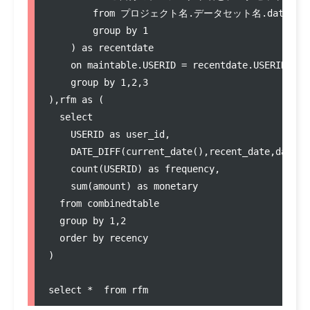
        from プロジェクト名.データセット名.data_parch
        group by 1  

    ) as recentdate  

    on maintable.USERID = recentdate.USERID  

    group by 1,2,3  

),rfm as (  

  select   

    USERID as user_id,   

    DATE_DIFF(current_date(),recent_date,day) as
    count(USERID) as frequency,   

    sum(amount) as monetary  

  from combinedtable  

  group by 1,2  

  order by recency  

)  
