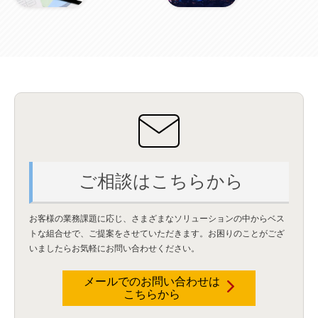
Wi-Fi
(1)
データレイクハウス
(5)
watsonx.data
(3)
データベース
(3)
データウェアハウス
(3)
データレイク
(4)
DWH
(3)
RAG
(6)
AI
(14)
海外
(8)
ハッカソン
(6)
CES
(9)
若手
(8)
グローバル
(12)
musubiii
(6)
無線LAN
(1)
データインテグレーション
(20)
生成AI活用
(11)
海外研修
(4)
インド
(4)
Data Governance
(1)
Data Management
(1)
Lineage
(1)
パスワード
(2)
IDaaS
(2)
ID管理
(3)
API Connect
(1)
AWS Cognito
(1)
black hat
(2)
DEFCON
(2)
BIツール
(1)
Ionic
(2)
SPSS CaDS
(1)
内部不正対策
(2)
特権ID管理
(3)
IBM App Connect
(1)
Aspera
(1)
Aspera on Cloud
(1)
CrowdStrike
(3)
IBM webMethods Integration
(1)
Mulesoft Anypoint Platform
(1)
IBM webMethods API Management
(1)
IBM API Connect
(1)
cdp
(3)
Engage Cros
(11)
動画
(5)
CES2025
(1)
OpenAI
(2)
Sora
(2)
Redshift
(1)
どこでも学べる！あなたのためのナレッジセミナー
(5)
ECS
(1)
コンテナ
(3)
QuickSight
(1)
AI Agent
(4)
AIエージェント
(8)
Excel
(1)
iDoperation
(1)
ご相談はこちらから
不正アクセス
(1)
新入社員
(3)
セキュリティインシデント
(3)
インシデント
(4)
GenAI
(4)
USB
(1)
議事録
(1)
自動化
(1)
ISO20022
(2)
交通費精算
(8)
USBメモリ
(1)
Think
(1)
外国送金
(1)
電帳法（電子帳簿保存法）
(1)
お客様の業務課題に応じ、さまざまなソリューションの中からベス
暗号化通信プロトコル（TLS 1.3）
(1)
SDPF
(1)
RSAC2025
(1)
RSA Conference
(1)
トな組合せで、
ご提案をさせていただきます。お困りのことがござ
RSAカンファレンス
(1)
セキュリティ意識
(1)
databricks
(2)
コラム
(18)
SFA
(1)
いましたらお気軽にお問い合わせください。
dataiku
(2)
Zscaler
(5)
Veo 3
(1)
AI動画生成
(2)
イベントレポート
(1)
Qilin
(1)
RaaS
(3)
サプライチェーン
(2)
Z-FILTER
(1)
Gemini
(2)
セキュリティ教育
(2)
未経験
(1)
MFA
(1)
データファブリック
(1)
データレイクハウスソリューション
(1)
メールでのお問い合わせは
CES 2026
(2)
ゼロトラストネットワーク
(3)
watsonx Orchestrate
(4)
Slack
(2)
こちらから
wxo
(1)
プリビルドエージェント
(1)
自工会ガイドライン
(1)
脆弱性診断
(1)
SIEM
(1)
LLM
(1)
watsonx.ai
(1)
2025Zscalerアドカレンダー
(1)