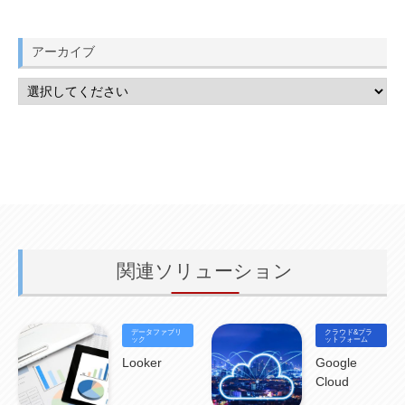
MSP
(15)
Google Workspace
(5)
量子コンピューティング
(1)
IBM
(3)
Quantum
(2)
CP4D
(5)
Oracle
(1)
Snowflake
(1)
脆弱性
(2)
脆弱性調査
(4)
API
(11)
アーカイブ
IBM i
(9)
モダナイズ
(11)
RPG
(1)
HubSpot
(16)
MA
(24)
営業支援
(2)
マーケティングオートメーション
(13)
SASE
(11)
データ利活用
(2)
GWS
(2)
AppSheet
(1)
Cloud Identity
(1)
Google Meet
(1)
Unica
(1)
メール配信
(1)
グループウェア
(1)
サスティナビリティ
(1)
脱炭素
(1)
SSE
(1)
Db2
(1)
Db2WoC
(1)
Db2Warehouse
(1)
Db2wh
(1)
IIAS
(1)
ランサムウェア
(13)
ARM
(5)
ChatGPT
(3)
EDR
(9)
セキュリティアリーナ
(2)
ローカル5G
(3)
無線
(4)
ETL
(3)
IICS
(5)
illumio
(6)
マイクロセグメンテーション
(6)
サイバー攻撃
(9)
AWS
(13)
SPSS
(2)
SPSS Modeler
(4)
ライセンス
(1)
データ分析
(3)
タブレット端末サービス
(1)
BigQuery
(1)
CRM
(9)
HubSpot CRM
(6)
ServiceNow
(4)
試験対策
(2)
ギガらく5G
(2)
BigFix
(4)
情報漏えい
(2)
内部不正
(5)
エンドポイント管理
(2)
Netskope
(4)
DLP
(2)
IBM Cloud Pak for Data
(2)
BMS
(1)
導入
(1)
プロセス
(1)
標準化
(1)
コールセンター
(1)
AI OCR
(1)
オンプレミス型
(1)
クラウド型
(1)
IDMC
(2)
関連ソリューション
DataStage
(5)
Web-EDI
(1)
DX化
(3)
Web API
(1)
# IDMC
(1)
# IICS
(1)
NICMA
(1)
製造業
(3)
プロトコル
(1)
Tableau
(2)
ペーパーレス
(1)
AI-OCR
(1)
BPO
(1)
FAX
(1)
FAX受注
(1)
自動連携
(2)
効率化
(2)
BI
(5)
金融
(1)
比較
(1)
情報漏洩
(6)
CSPM
(1)
設定ミス
(1)
PSTNマイグレ
(1)
2024年問題
(1)
データファブリ
クラウド&プラ
ック
ットフォーム
ISDN終了
(1)
Guardium
(3)
海外イベント
(4)
イベント
(1)
AI for Security
(1)
Looker
Google
Security for AI
(1)
RSAC2024
(1)
RSA Conference 2024
(1)
パッチ管理
(3)
資産管理
(1)
ILMT
(1)
IT資産管理
(2)
サブキャパシティーライセンス
(1)
Cloud
Flexera
(1)
MQ
(1)
データ連携
(1)
Verify
(5)
watsonx
(16)
生成AI
(26)