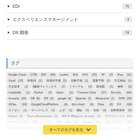
EDI
75
エクスペリエンスマネージメント
4
DX 開発
74
タグ
Google Cloud
(178)
EDI
(69)
Looker
(63)
SAS
(25)
VF
(2)
Viya
(11)
Viya4
(10)
時系列
(1)
時系列予測
(2)
自動予測
(1)
需要予測
(1)
不正検知
(1)
不正請求
(1)
4象限マトリックス
(1)
トライアル
(3)
散布図
(1)
無料
(3)
matplotlib
(1)
Python
(5)
titanic
(1)
Treasure Data
(37)
Security
(64)
Acoustic
(20)
DB
(6)
DR
(2)
google
(8)
Spanner
(2)
Metaverse
(1)
APM
(10)
AIOps
(24)
GoogleCloudPlatform
(4)
ibm-cloud
(4)
Data
(3)
DX
(18)
カイゼン
(1)
サーバーレス
(1)
ムダ
(1)
無駄
(1)
分析
(3)
自動車業界
(5)
GSuite
(1)
SourceRepositories
(1)
#GCP #Bigquery #Looker
(1)
アナリティクス
(15)
マーケティング
(12)
クラウド
(62)
IoT
(3)
Watson
(10)
セキュリティ
(70)
Data Science Experience (DSX)
(1)
Spark
(1)
Watson Machine Learning
(1)
オープンソース
(1)
チーム分析
(1)
機械学習
(3)
深層学習
(1)
DDI
(1)
QRadar
(1)
SOC
(2)
セキュリティ監視サービス
(3)
標的型サイバー攻撃対策
(1)