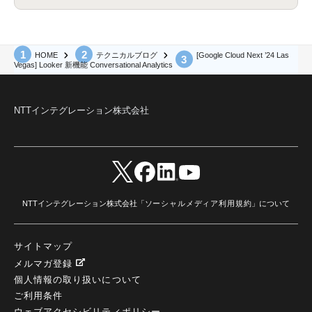
#2025Zscalerアドカレンダー
(1)
Red Hat OpenShift
(2)
インフラモダナイズ
(2)
脱VMware
(2)
サイバーセキュリティ
(2)
IBM Cloud
(1)
Alteryx
(5)
Project BOB
(2)
AI駆動型開発
(3)
Bob
(6)
Antigravity
(3)
AI駆動開発
(4)
NI+Cインシデント緊急収束サービス
(1)
キャンペーン
(1)
DX開発
(3)
スマートゴー
(3)
[Google Cloud Next ’24 Las
HOME
テクニカルブログ
Smart Go
(3)
AI駆動開発、Project BOB、生成AI活用
(1)
Bobathon
(3)
Alteryx One
(3)
Vegas] Looker 新機能 Conversational Analytics
ランサムウェア対策
(1)
Flow
(1)
Veo3.1
(1)
Apache Iceberg
(1)
パスキー
(1)
パスワードレス
(2)
AISecurity
(1)
SecurityforAI
(1)
AIforSecurity
(1)
受発注業務
(1)
部品サプライヤー
(1)
ALog
(1)
NI+Cセキュリティアリーナ
(1)
NTTインテグレーション株式会社
IBM Think 2026
(2)
SCS評価制度
(1)
サプライチェーン強化に向けたセキュリティ対策評価制度
(1)
マイグレーション
(1)
経費精算
(3)
AIツール
(1)
Fortinet
(1)
Fortigate
(1)
Fortibleed
(1)
ZDX
(1)
danect⁺
(1)
Treasure AI
(1)
AI議事録・要約
(1)
PLAUD - Plaud.ai
(1)
AI文字起こし・録音
(1)
NTTインテグレーション株式会社「
ソーシャルメディア利用規約
」について
サイトマップ
メルマガ登録
個人情報の取り扱いについて
ご利用条件
ウェブアクセシビリティポリシー