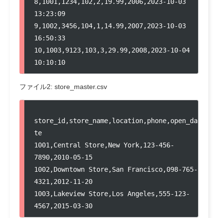
8,1001,1234,102,2,19.99,2006,2023-10-03 
13:23:09
9,1002,3456,104,1,14.99,2007,2023-10-03 
16:50:33
10,1003,9123,103,3,29.99,2008,2023-10-04 
10:10:10
ファイル2: store_master.csv
store_id,store_name,location,phone,open_da
te
1001,Central Store,New York,123-456-
7890,2010-05-15
1002,Downtown Store,San Francisco,098-765-
4321,2012-11-20
1003,Lakeview Store,Los Angeles,555-123-
4567,2015-03-30