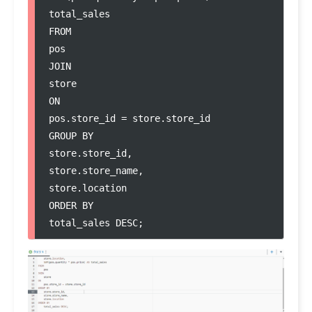
total_sales
FROM
pos
JOIN
store
ON
pos.store_id = store.store_id
GROUP BY
store.store_id,
store.store_name,
store.location
ORDER BY
total_sales DESC;