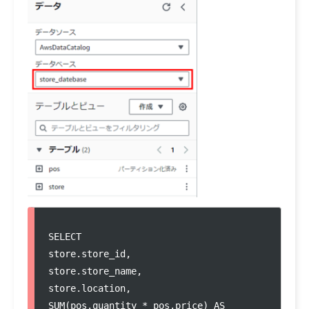
SELECT
store.store_id,
store.store_name,
store.location,
SUM(pos.quantity * pos.price) AS 