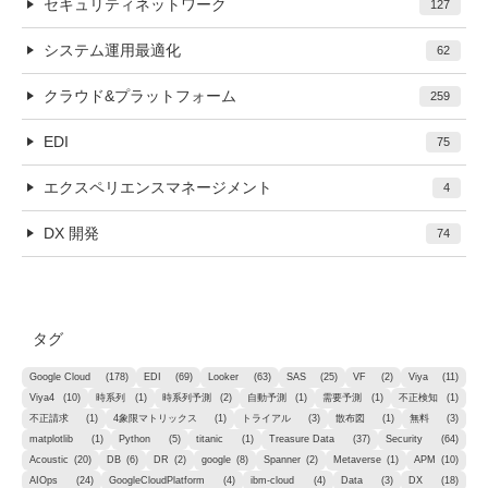
セキュリティネットワーク
127
システム運用最適化
62
クラウド&プラットフォーム
259
EDI
75
エクスペリエンスマネージメント
4
DX 開発
74
タグ
Google Cloud
(178)
EDI
(69)
Looker
(63)
SAS
(25)
VF
(2)
Viya
(11)
Viya4
(10)
時系列
(1)
時系列予測
(2)
自動予測
(1)
需要予測
(1)
不正検知
(1)
不正請求
(1)
4象限マトリックス
(1)
トライアル
(3)
散布図
(1)
無料
(3)
matplotlib
(1)
Python
(5)
titanic
(1)
Treasure Data
(37)
Security
(64)
Acoustic
(20)
DB
(6)
DR
(2)
google
(8)
Spanner
(2)
Metaverse
(1)
APM
(10)
AIOps
(24)
GoogleCloudPlatform
(4)
ibm-cloud
(4)
Data
(3)
DX
(18)