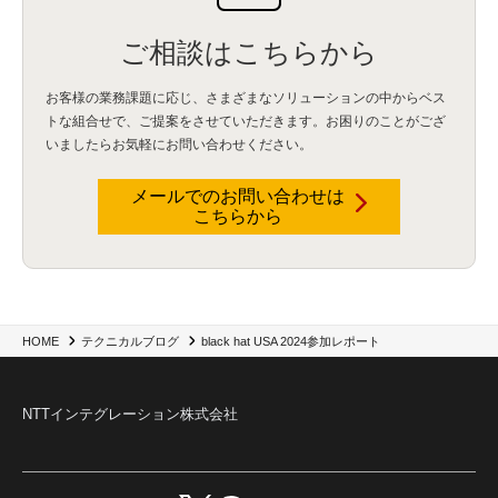
BPO
(1)
FAX
(1)
FAX受注
(1)
自動連携
(2)
効率化
(2)
BI
(5)
金融
(1)
比較
(1)
情報漏洩
(6)
CSPM
(1)
設定ミス
(1)
PSTNマイグレ
(1)
2024年問題
(1)
ご相談はこちらから
ISDN終了
(1)
Guardium
(3)
海外イベント
(4)
イベント
(1)
AI for Security
(1)
Security for AI
(1)
RSAC2024
(1)
RSA Conference 2024
(1)
パッチ管理
(3)
資産管理
(1)
ILMT
(1)
IT資産管理
(2)
サブキャパシティーライセンス
(1)
お客様の業務課題に応じ、さまざまなソリューションの中からベス
Flexera
(1)
MQ
(1)
データ連携
(1)
Verify
(5)
watsonx
(16)
生成AI
(26)
トな組合せで、
ご提案をさせていただきます。お困りのことがござ
Wi-Fi
(1)
データレイクハウス
(5)
watsonx.data
(3)
データベース
(3)
いましたらお気軽にお問い合わせください。
データウェアハウス
(3)
データレイク
(4)
DWH
(3)
RAG
(6)
AI
(14)
海外
(8)
ハッカソン
(6)
CES
(9)
若手
(8)
グローバル
(12)
musubiii
(6)
無線LAN
(1)
データインテグレーション
(20)
生成AI活用
(11)
海外研修
(4)
インド
(4)
メールでのお問い合わせは
こちらから
Data Governance
(1)
Data Management
(1)
Lineage
(1)
パスワード
(2)
IDaaS
(2)
ID管理
(3)
API Connect
(1)
AWS Cognito
(1)
black hat
(2)
DEFCON
(2)
BIツール
(1)
Ionic
(2)
SPSS CaDS
(1)
内部不正対策
(2)
特権ID管理
(3)
IBM App Connect
(1)
Aspera
(1)
Aspera on Cloud
(1)
CrowdStrike
(3)
IBM webMethods Integration
(1)
Mulesoft Anypoint Platform
(1)
IBM webMethods API Management
(1)
IBM API Connect
(1)
cdp
(3)
Engage Cros
(11)
動画
(5)
CES2025
(1)
OpenAI
(2)
Sora
(2)
Redshift
(1)
black hat USA 2024参加レポート
HOME
テクニカルブログ
どこでも学べる！あなたのためのナレッジセミナー
(5)
ECS
(1)
コンテナ
(3)
QuickSight
(1)
AI Agent
(4)
AIエージェント
(8)
Excel
(1)
iDoperation
(1)
不正アクセス
(1)
新入社員
(3)
セキュリティインシデント
(3)
インシデント
(4)
NTTインテグレーション株式会社
GenAI
(4)
USB
(1)
議事録
(1)
自動化
(1)
ISO20022
(2)
交通費精算
(8)
USBメモリ
(1)
Think
(1)
外国送金
(1)
電帳法（電子帳簿保存法）
(1)
暗号化通信プロトコル（TLS 1.3）
(1)
SDPF
(1)
RSAC2025
(1)
RSA Conference
(1)
RSAカンファレンス
(1)
セキュリティ意識
(1)
databricks
(2)
コラム
(18)
SFA
(1)