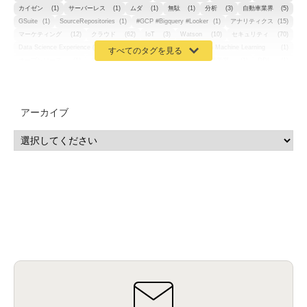
カイゼン
(1)
サーバーレス
(1)
ムダ
(1)
無駄
(1)
分析
(3)
自動車業界
(5)
GSuite
(1)
SourceRepositories
(1)
#GCP #Bigquery #Looker
(1)
アナリティクス
(15)
マーケティング
(12)
クラウド
(62)
IoT
(3)
Watson
(10)
セキュリティ
(70)
Data Science Experience (DSX)
(1)
Spark
(1)
Watson Machine Learning
(1)
オープンソース
(1)
チーム分析
(1)
機械学習
(3)
深層学習
(1)
DDI
(1)
QRadar
(1)
SOC
(2)
セキュリティ監視サービス
(3)
標的型サイバー攻撃対策
(1)
MSP
(15)
Google Workspace
(5)
量子コンピューティング
(1)
IBM
(3)
Quantum
(2)
CP4D
(5)
Oracle
(1)
Snowflake
(1)
脆弱性
(2)
脆弱性調査
(4)
API
(11)
アーカイブ
IBM i
(9)
モダナイズ
(11)
RPG
(1)
HubSpot
(16)
MA
(24)
営業支援
(2)
マーケティングオートメーション
(13)
SASE
(11)
データ利活用
(2)
GWS
(2)
AppSheet
(1)
Cloud Identity
(1)
Google Meet
(1)
Unica
(1)
メール配信
(1)
グループウェア
(1)
サスティナビリティ
(1)
脱炭素
(1)
SSE
(1)
Db2
(1)
Db2WoC
(1)
Db2Warehouse
(1)
Db2wh
(1)
IIAS
(1)
ランサムウェア
(13)
ARM
(5)
ChatGPT
(3)
EDR
(9)
セキュリティアリーナ
(2)
ローカル5G
(3)
無線
(4)
ETL
(3)
IICS
(5)
illumio
(6)
マイクロセグメンテーション
(6)
サイバー攻撃
(9)
AWS
(13)
SPSS
(2)
SPSS Modeler
(4)
ライセンス
(1)
データ分析
(3)
タブレット端末サービス
(1)
BigQuery
(1)
CRM
(9)
HubSpot CRM
(6)
ServiceNow
(4)
試験対策
(2)
ギガらく5G
(2)
BigFix
(4)
情報漏えい
(2)
内部不正
(5)
エンドポイント管理
(2)
Netskope
(4)
DLP
(2)
IBM Cloud Pak for Data
(2)
BMS
(1)
導入
(1)
プロセス
(1)
標準化
(1)
コールセンター
(1)
AI OCR
(1)
オンプレミス型
(1)
クラウド型
(1)
IDMC
(2)
DataStage
(5)
Web-EDI
(1)
DX化
(3)
Web API
(1)
# IDMC
(1)
# IICS
(1)
NICMA
(1)
製造業
(3)
プロトコル
(1)
Tableau
(2)
ペーパーレス
(1)
AI-OCR
(1)