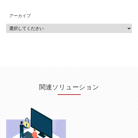
MSP
(15)
Google Workspace
(5)
量子コンピューティング
(1)
IBM
(3)
Quantum
(2)
CP4D
(5)
Oracle
(1)
Snowflake
(1)
脆弱性
(2)
脆弱性調査
(4)
API
(11)
アーカイブ
IBM i
(9)
モダナイズ
(11)
RPG
(1)
HubSpot
(16)
MA
(24)
営業支援
(2)
マーケティングオートメーション
(13)
SASE
(11)
データ利活用
(2)
GWS
(2)
AppSheet
(1)
Cloud Identity
(1)
Google Meet
(1)
Unica
(1)
メール配信
(1)
グループウェア
(1)
サスティナビリティ
(1)
脱炭素
(1)
SSE
(1)
Db2
(1)
Db2WoC
(1)
Db2Warehouse
(1)
Db2wh
(1)
IIAS
(1)
ランサムウェア
(13)
ARM
(5)
ChatGPT
(3)
EDR
(9)
セキュリティアリーナ
(2)
ローカル5G
(3)
無線
(4)
ETL
(3)
IICS
(5)
illumio
(6)
マイクロセグメンテーション
(6)
サイバー攻撃
(9)
AWS
(13)
SPSS
(2)
SPSS Modeler
(4)
ライセンス
(1)
データ分析
(3)
タブレット端末サービス
(1)
BigQuery
(1)
CRM
(9)
HubSpot CRM
(6)
ServiceNow
(4)
試験対策
(2)
ギガらく5G
(2)
BigFix
(4)
情報漏えい
(2)
内部不正
(5)
エンドポイント管理
(2)
Netskope
(4)
DLP
(2)
IBM Cloud Pak for Data
(2)
BMS
(1)
導入
(1)
プロセス
(1)
標準化
(1)
関連ソリューション
コールセンター
(1)
AI OCR
(1)
オンプレミス型
(1)
クラウド型
(1)
IDMC
(2)
DataStage
(5)
Web-EDI
(1)
DX化
(3)
Web API
(1)
# IDMC
(1)
# IICS
(1)
NICMA
(1)
製造業
(3)
プロトコル
(1)
Tableau
(2)
ペーパーレス
(1)
AI-OCR
(1)
BPO
(1)
FAX
(1)
FAX受注
(1)
自動連携
(2)
効率化
(2)
BI
(5)
金融
(1)
比較
(1)
情報漏洩
(6)
CSPM
(1)
設定ミス
(1)
PSTNマイグレ
(1)
2024年問題
(1)
ISDN終了
(1)
Guardium
(3)
海外イベント
(4)
イベント
(1)
AI for Security
(1)
Security for AI
(1)
RSAC2024
(1)
RSA Conference 2024
(1)
パッチ管理
(3)
資産管理
(1)
ILMT
(1)
IT資産管理
(2)
サブキャパシティーライセンス
(1)
Flexera
(1)
MQ
(1)
データ連携
(1)
Verify
(5)
watsonx
(16)
生成AI
(26)