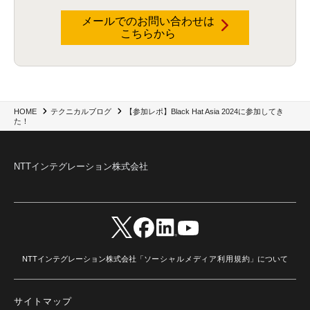
#2025Zscalerアドカレンダー
(1)
Red Hat OpenShift
(2)
インフラモダナイズ
(2)
メールでのお問い合わせは
脱VMware
(2)
サイバーセキュリティ
(2)
IBM Cloud
(1)
Alteryx
(5)
Project BOB
(2)
こちらから
AI駆動型開発
(3)
Bob
(6)
Antigravity
(3)
AI駆動開発
(4)
NI+Cインシデント緊急収束サービス
(1)
キャンペーン
(1)
DX開発
(3)
スマートゴー
(3)
Smart Go
(3)
AI駆動開発、Project BOB、生成AI活用
(1)
Bobathon
(3)
Alteryx One
(3)
ランサムウェア対策
(1)
Flow
(1)
Veo3.1
(1)
Apache Iceberg
(1)
パスキー
(1)
パスワードレス
(2)
AISecurity
(1)
SecurityforAI
(1)
AIforSecurity
(1)
受発注業務
(1)
部品サプライヤー
(1)
ALog
(1)
NI+Cセキュリティアリーナ
(1)
【参加レポ】Black Hat Asia 2024に参加してき
HOME
テクニカルブログ
IBM Think 2026
(2)
SCS評価制度
(1)
た！
サプライチェーン強化に向けたセキュリティ対策評価制度
(1)
マイグレーション
(1)
経費精算
(4)
AIツール
(1)
Fortinet
(1)
Fortigate
(1)
Fortibleed
(1)
ZDX
(1)
danect⁺
(1)
Treasure AI
(1)
AI議事録・要約
(1)
PLAUD - Plaud.ai
(1)
NTTインテグレーション株式会社
AI文字起こし・録音
(1)
NTTインテグレーション株式会社「
ソーシャルメディア利用規約
」について
サイトマップ