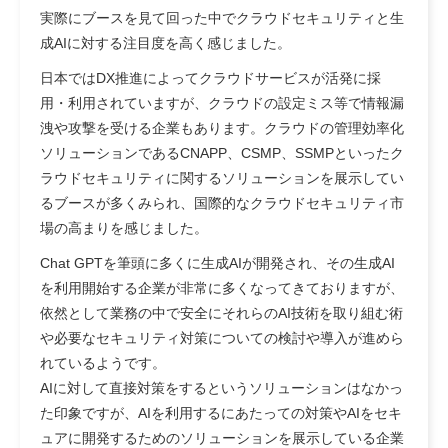
実際にブースを見て回った中でクラウドセキュリティと生
成AIに対する注目度を高く感じました。
日本ではDX推進によってクラウドサービスが活発に採
用・利用されていますが、クラウドの設定ミス等で情報漏
洩や攻撃を受ける企業もあります。クラウドの管理効率化
ソリューションであるCNAPP、CSMP、SSMPといったク
ラウドセキュリティに関するソリューションを展示してい
るブースが多くみられ、国際的なクラウドセキュリティ市
場の高まりを感じました。
Chat GPTを筆頭に多くに生成AIが開発され、その生成AI
を利用開始する企業が非常に多くなってきておりますが、
依然として業務の中で安全にそれらのAI技術を取り組む術
や必要なセキュリティ対策についての検討や導入が進めら
れているようです。
AIに対して直接対策をするというソリューションはなかっ
た印象ですが、AIを利用するにあたっての対策やAIをセキ
ュアに開発するためのソリューションを展示している企業