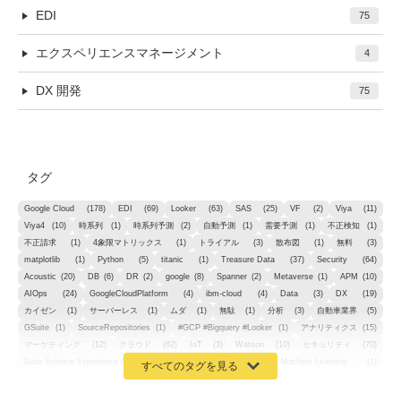
EDI
75
エクスペリエンスマネージメント
4
DX 開発
75
タグ
Google Cloud
(178)
EDI
(69)
Looker
(63)
SAS
(25)
VF
(2)
Viya
(11)
Viya4
(10)
時系列
(1)
時系列予測
(2)
自動予測
(1)
需要予測
(1)
不正検知
(1)
不正請求
(1)
4象限マトリックス
(1)
トライアル
(3)
散布図
(1)
無料
(3)
matplotlib
(1)
Python
(5)
titanic
(1)
Treasure Data
(37)
Security
(64)
Acoustic
(20)
DB
(6)
DR
(2)
google
(8)
Spanner
(2)
Metaverse
(1)
APM
(10)
AIOps
(24)
GoogleCloudPlatform
(4)
ibm-cloud
(4)
Data
(3)
DX
(19)
カイゼン
(1)
サーバーレス
(1)
ムダ
(1)
無駄
(1)
分析
(3)
自動車業界
(5)
GSuite
(1)
SourceRepositories
(1)
#GCP #Bigquery #Looker
(1)
アナリティクス
(15)
マーケティング
(12)
クラウド
(62)
IoT
(3)
Watson
(10)
セキュリティ
(70)
Data Science Experience (DSX)
(1)
Spark
(1)
Watson Machine Learning
(1)
オープンソース
(1)
チーム分析
(1)
機械学習
(3)
深層学習
(1)
DDI
(1)
QRadar
(1)
SOC
(2)
セキュリティ監視サービス
(3)
標的型サイバー攻撃対策
(1)