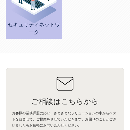
Wi-Fi
(1)
データレイクハウス
(5)
watsonx.data
(3)
データベース
(3)
データウェアハウス
(3)
データレイク
(4)
DWH
(3)
RAG
(6)
AI
(14)
海外
(8)
ハッカソン
(6)
CES
(9)
若手
(8)
グローバル
(12)
musubiii
(6)
無線LAN
(1)
データインテグレーション
(20)
生成AI活用
(11)
海外研修
(4)
インド
(4)
Data Governance
(1)
Data Management
(1)
Lineage
(1)
パスワード
(2)
IDaaS
(2)
セキュリティネットワ
ID管理
(3)
API Connect
(1)
AWS Cognito
(1)
black hat
(2)
DEFCON
(2)
ーク
BIツール
(1)
Ionic
(2)
SPSS CaDS
(1)
内部不正対策
(2)
特権ID管理
(3)
IBM App Connect
(1)
Aspera
(1)
Aspera on Cloud
(1)
CrowdStrike
(3)
IBM webMethods Integration
(1)
Mulesoft Anypoint Platform
(1)
IBM webMethods API Management
(1)
IBM API Connect
(1)
cdp
(3)
Engage Cros
(11)
動画
(5)
CES2025
(1)
OpenAI
(2)
Sora
(2)
Redshift
(1)
どこでも学べる！あなたのためのナレッジセミナー
(5)
ECS
(1)
コンテナ
(3)
QuickSight
(1)
AI Agent
(4)
AIエージェント
(8)
Excel
(1)
iDoperation
(1)
不正アクセス
(1)
新入社員
(3)
セキュリティインシデント
(3)
インシデント
(4)
GenAI
(4)
USB
(1)
議事録
(1)
自動化
(1)
ISO20022
(2)
交通費精算
(9)
USBメモリ
(1)
Think
(1)
外国送金
(1)
電帳法（電子帳簿保存法）
(1)
暗号化通信プロトコル（TLS 1.3）
(1)
SDPF
(1)
RSAC2025
(1)
RSA Conference
(1)
RSAカンファレンス
(1)
セキュリティ意識
(1)
databricks
(2)
コラム
(18)
SFA
(1)
ご相談はこちらから
dataiku
(2)
Zscaler
(5)
Veo 3
(1)
AI動画生成
(2)
イベントレポート
(1)
Qilin
(1)
RaaS
(3)
サプライチェーン
(2)
Z-FILTER
(1)
Gemini
(2)
セキュリティ教育
(2)
未経験
(1)
MFA
(1)
データファブリック
(1)
データレイクハウスソリューション
(1)
お客様の業務課題に応じ、さまざまなソリューションの中からベス
CES 2026
(2)
ゼロトラストネットワーク
(3)
watsonx Orchestrate
(4)
Slack
(2)
トな組合せで、
ご提案をさせていただきます。お困りのことがござ
wxo
(1)
プリビルドエージェント
(1)
自工会ガイドライン
(1)
脆弱性診断
(1)
いましたらお気軽にお問い合わせください。
SIEM
(1)
LLM
(1)
watsonx.ai
(1)
2025Zscalerアドカレンダー
(1)