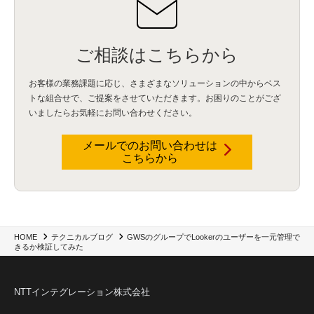
IBM webMethods Integration
(1)
Mulesoft Anypoint Platform
(1)
IBM webMethods API Management
(1)
IBM API Connect
(1)
cdp
(3)
Engage Cros
(11)
動画
(5)
CES2025
(1)
OpenAI
(2)
Sora
(2)
Redshift
(1)
どこでも学べる！あなたのためのナレッジセミナー
(5)
ECS
(1)
コンテナ
(3)
ご相談はこちらから
QuickSight
(1)
AI Agent
(4)
AIエージェント
(8)
Excel
(1)
iDoperation
(1)
不正アクセス
(1)
新入社員
(3)
セキュリティインシデント
(3)
インシデント
(4)
お客様の業務課題に応じ、さまざまなソリューションの中からベス
GenAI
(4)
USB
(1)
議事録
(1)
自動化
(1)
ISO20022
(2)
交通費精算
(8)
トな組合せで、
ご提案をさせていただきます。お困りのことがござ
USBメモリ
(1)
Think
(1)
外国送金
(1)
電帳法（電子帳簿保存法）
(1)
いましたらお気軽にお問い合わせください。
暗号化通信プロトコル（TLS 1.3）
(1)
SDPF
(1)
RSAC2025
(1)
RSA Conference
(1)
RSAカンファレンス
(1)
セキュリティ意識
(1)
databricks
(2)
コラム
(18)
SFA
(1)
dataiku
(2)
Zscaler
(5)
Veo 3
(1)
AI動画生成
(2)
イベントレポート
(1)
Qilin
(1)
メールでのお問い合わせは
RaaS
(3)
サプライチェーン
(2)
Z-FILTER
(1)
Gemini
(2)
セキュリティ教育
(2)
こちらから
未経験
(1)
MFA
(1)
データファブリック
(1)
データレイクハウスソリューション
(1)
CES 2026
(2)
ゼロトラストネットワーク
(3)
watsonx Orchestrate
(4)
Slack
(2)
wxo
(1)
プリビルドエージェント
(1)
自工会ガイドライン
(1)
脆弱性診断
(1)
SIEM
(1)
LLM
(1)
watsonx.ai
(1)
2025Zscalerアドカレンダー
(1)
#2025Zscalerアドカレンダー
(1)
Red Hat OpenShift
(2)
インフラモダナイズ
(2)
脱VMware
(2)
サイバーセキュリティ
(2)
IBM Cloud
(1)
Alteryx
(5)
Project BOB
(2)
GWSのグループでLookerのユーザーを一元管理で
HOME
テクニカルブログ
AI駆動型開発
(3)
Bob
(6)
Antigravity
(3)
AI駆動開発
(4)
きるか検証してみた
NI+Cインシデント緊急収束サービス
(1)
キャンペーン
(1)
DX開発
(3)
スマートゴー
(3)
Smart Go
(3)
AI駆動開発、Project BOB、生成AI活用
(1)
Bobathon
(3)
Alteryx One
(3)
ランサムウェア対策
(1)
Flow
(1)
Veo3.1
(1)
Apache Iceberg
(1)
パスキー
(1)
NTTインテグレーション株式会社
パスワードレス
(2)
AISecurity
(1)
SecurityforAI
(1)
AIforSecurity
(1)
受発注業務
(1)
部品サプライヤー
(1)
ALog
(1)
NI+Cセキュリティアリーナ
(1)