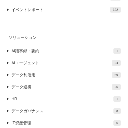
イベントレポート
122
ソリューション
AI議事録・要約
1
AIエージェント
24
データ利活用
69
データ連携
25
HR
1
データガバナンス
8
IT資産管理
6