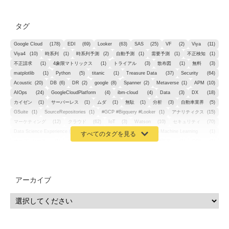
タグ
Google Cloud
(178)
EDI
(69)
Looker
(63)
SAS
(25)
VF
(2)
Viya
(11)
Viya4
(10)
時系列
(1)
時系列予測
(2)
自動予測
(1)
需要予測
(1)
不正検知
(1)
不正請求
(1)
4象限マトリックス
(1)
トライアル
(3)
散布図
(1)
無料
(3)
matplotlib
(1)
Python
(5)
titanic
(1)
Treasure Data
(37)
Security
(64)
Acoustic
(20)
DB
(6)
DR
(2)
google
(8)
Spanner
(2)
Metaverse
(1)
APM
(10)
AIOps
(24)
GoogleCloudPlatform
(4)
ibm-cloud
(4)
Data
(3)
DX
(18)
カイゼン
(1)
サーバーレス
(1)
ムダ
(1)
無駄
(1)
分析
(3)
自動車業界
(5)
GSuite
(1)
SourceRepositories
(1)
#GCP #Bigquery #Looker
(1)
アナリティクス
(15)
マーケティング
(12)
クラウド
(62)
IoT
(3)
Watson
(10)
セキュリティ
(70)
Data Science Experience (DSX)
(1)
Spark
(1)
Watson Machine Learning
(1)
オープンソース
(1)
チーム分析
(1)
機械学習
(3)
深層学習
(1)
DDI
(1)
QRadar
(1)
SOC
(2)
セキュリティ監視サービス
(3)
標的型サイバー攻撃対策
(1)
MSP
(15)
Google Workspace
(5)
量子コンピューティング
(1)
IBM
(3)
Quantum
(2)
CP4D
(5)
Oracle
(1)
Snowflake
(1)
脆弱性
(2)
脆弱性調査
(4)
API
(11)
アーカイブ
IBM i
(9)
モダナイズ
(11)
RPG
(1)
HubSpot
(16)
MA
(24)
営業支援
(2)
マーケティングオートメーション
(13)
SASE
(11)
データ利活用
(2)
GWS
(2)
AppSheet
(1)
Cloud Identity
(1)
Google Meet
(1)
Unica
(1)
メール配信
(1)
グループウェア
(1)
サスティナビリティ
(1)
脱炭素
(1)
SSE
(1)
Db2
(1)
Db2WoC
(1)
Db2Warehouse
(1)
Db2wh
(1)
IIAS
(1)
ランサムウェア
(13)
ARM
(5)
ChatGPT
(3)
EDR
(9)
セキュリティアリーナ
(2)
ローカル5G
(3)