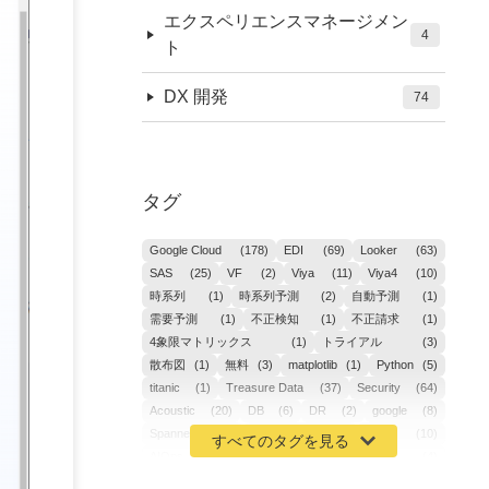
エクスペリエンスマネージメン
4
ト
DX 開発
74
タグ
Google Cloud
(178)
EDI
(69)
Looker
(63)
SAS
(25)
VF
(2)
Viya
(11)
Viya4
(10)
時系列
(1)
時系列予測
(2)
自動予測
(1)
需要予測
(1)
不正検知
(1)
不正請求
(1)
4象限マトリックス
(1)
トライアル
(3)
散布図
(1)
無料
(3)
matplotlib
(1)
Python
(5)
titanic
(1)
Treasure Data
(37)
Security
(64)
Acoustic
(20)
DB
(6)
DR
(2)
google
(8)
Spanner
(2)
Metaverse
(1)
APM
(10)
AIOps
(24)
GoogleCloudPlatform
(4)
ibm-cloud
(4)
Data
(3)
DX
(18)
カイゼン
(1)