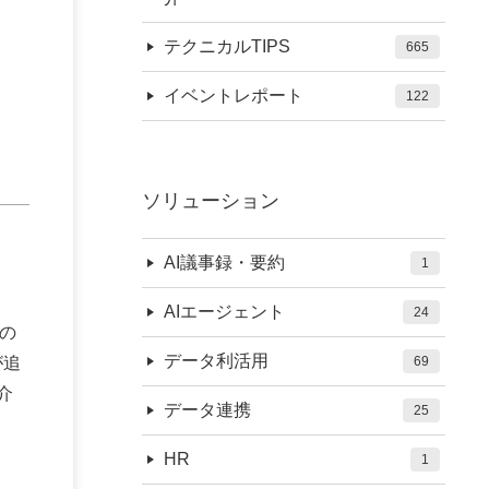
テクニカルTIPS
665
イベントレポート
122
ソリューション
AI議事録・要約
1
AIエージェント
24
の
データ利活用
が追
69
介
データ連携
25
HR
1