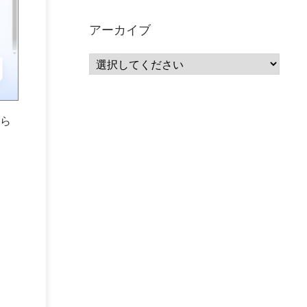
サーバーレス
(1)
ムダ
(1)
無駄
(1)
分析
(3)
自動車業界
(5)
GSuite
(1)
アーカイブ
SourceRepositories
(1)
#GCP #Bigquery #Looker
(1)
アナリティクス
(15)
マーケティング
(12)
クラウド
(62)
IoT
(3)
Watson
(10)
セキュリティ
(70)
Data Science Experience (DSX)
(1)
Spark
(1)
Watson Machine Learning
(1)
オープンソース
(1)
ら
チーム分析
(1)
機械学習
(3)
深層学習
(1)
DDI
(1)
QRadar
(1)
SOC
(2)
セキュリティ監視サービス
(3)
標的型サイバー攻撃対策
(1)
MSP
(15)
Google Workspace
(5)
量子コンピューティング
(1)
IBM
(3)
Quantum
(2)
CP4D
(5)
Oracle
(1)
Snowflake
(1)
脆弱性
(2)
脆弱性調査
(4)
API
(11)
IBM i
(9)
モダナイズ
(11)
RPG
(1)
HubSpot
(16)
MA
(24)
営業支援
(2)
マーケティングオートメーション
(13)
SASE
(11)
データ利活用
(2)
GWS
(2)
AppSheet
(1)
Cloud Identity
(1)
Google Meet
(1)
Unica
(1)