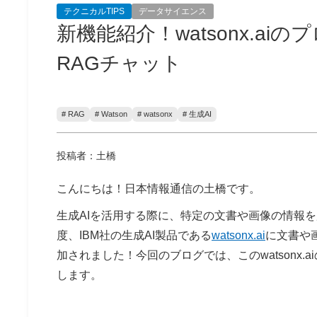
テクニカルTIPS
データサイエンス
新機能紹介！watsonx.a
RAGチャット
# RAG
# Watson
# watsonx
# 生成AI
投稿者：土橋
こんにちは！日本情報通信の土橋です。
生成AIを活用する際に、特定の文書や画像の情報
度、IBM社の生成AI製品である
watsonx.ai
に文書や画像
加されました！今回のブログでは、このwatsonx
します。