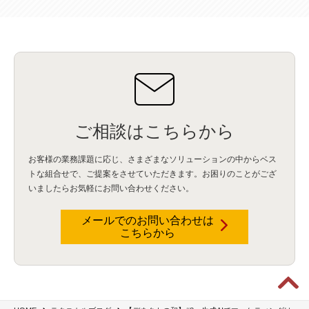
データインテグレーション
(20)
生成AI活用
(11)
海外研修
(4)
インド
(4)
Data Governance
(1)
Data Management
(1)
Lineage
(1)
パスワード
(2)
IDaaS
(2)
ID管理
(3)
API Connect
(1)
AWS Cognito
(1)
black hat
(2)
DEFCON
(2)
BIツール
(1)
Ionic
(2)
SPSS CaDS
(1)
内部不正対策
(2)
特権ID管理
(3)
IBM App Connect
(1)
Aspera
(1)
Aspera on Cloud
(1)
CrowdStrike
(3)
IBM webMethods Integration
(1)
Mulesoft Anypoint Platform
(1)
IBM webMethods API Management
(1)
IBM API Connect
(1)
cdp
(3)
Engage Cros
(11)
動画
(5)
CES2025
(1)
OpenAI
(2)
Sora
(2)
Redshift
(1)
どこでも学べる！あなたのためのナレッジセミナー
(5)
ECS
(1)
コンテナ
(3)
ご相談はこちらから
QuickSight
(1)
AI Agent
(4)
AIエージェント
(8)
Excel
(1)
iDoperation
(1)
不正アクセス
(1)
新入社員
(3)
セキュリティインシデント
(3)
インシデント
(4)
GenAI
(4)
USB
(1)
議事録
(1)
自動化
(1)
ISO20022
(2)
交通費精算
(8)
お客様の業務課題に応じ、さまざまなソリューションの中からベス
USBメモリ
(1)
Think
(1)
外国送金
(1)
電帳法（電子帳簿保存法）
(1)
トな組合せで、
ご提案をさせていただきます。お困りのことがござ
暗号化通信プロトコル（TLS 1.3）
(1)
SDPF
(1)
RSAC2025
(1)
RSA Conference
(1)
いましたらお気軽にお問い合わせください。
RSAカンファレンス
(1)
セキュリティ意識
(1)
databricks
(2)
コラム
(18)
SFA
(1)
dataiku
(2)
Zscaler
(5)
Veo 3
(1)
AI動画生成
(2)
イベントレポート
(1)
Qilin
(1)
メールでのお問い合わせは
RaaS
(3)
サプライチェーン
(2)
Z-FILTER
(1)
Gemini
(2)
セキュリティ教育
(2)
こちらから
未経験
(1)
MFA
(1)
データファブリック
(1)
データレイクハウスソリューション
(1)
CES 2026
(2)
ゼロトラストネットワーク
(3)
watsonx Orchestrate
(4)
Slack
(2)
wxo
(1)
プリビルドエージェント
(1)
自工会ガイドライン
(1)
脆弱性診断
(1)
SIEM
(1)
LLM
(1)
watsonx.ai
(1)
2025Zscalerアドカレンダー
(1)
#2025Zscalerアドカレンダー
(1)
Red Hat OpenShift
(2)
インフラモダナイズ
(2)
脱VMware
(2)
サイバーセキュリティ
(2)
IBM Cloud
(1)
Alteryx
(5)
Project BOB
(2)