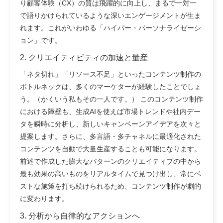
り顧客体験（CX）の質は飛躍的に向上し、まるで一対一
で語りかけられているような深いエンゲージメントが生ま
れます。これがいわゆる「ハイパー・パーソナライゼーシ
ョン」です。
2. クリエイティビティの加速と量産
「ネタ切れ」「リソース不足」といったコンテンツ制作の
ボトルネックは、多くのマーケターが経験したことでしょ
う。（かくいう私もその一人です。） このコンテンツ制作
における障壁も、生成AIを使えば市場トレンドや社内デー
タを瞬時に分析し、新しいキャンペーンアイデアを次々と
提案します。さらに、多言語・多チャネルに最適化された
コンテンツを自動で大量生産することも可能になります。
前述で作成した膨大なパターンのクリエイティブの中から
最も効果の高いものをリアルタイムで見つけ出し、常にベ
ストな施策を打ち続けられるため、コンテンツ制作が劇的
に変わります。
3. 分析から自律的なアクションへ