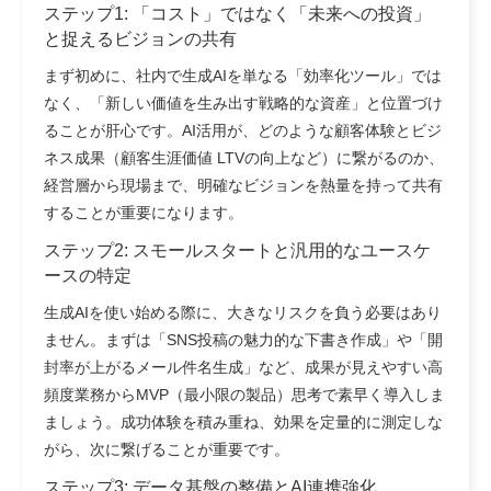
ステップ1: 「コスト」ではなく「未来への投資」
と捉えるビジョンの共有
まず初めに、社内で生成AIを単なる「効率化ツール」では
なく、「新しい価値を生み出す戦略的な資産」と位置づけ
ることが肝心です。AI活用が、どのような顧客体験とビジ
ネス成果（顧客生涯価値 LTVの向上など）に繋がるのか、
経営層から現場まで、明確なビジョンを熱量を持って共有
することが重要になります。
ステップ2: スモールスタートと汎用的なユースケ
ースの特定
生成AIを使い始める際に、大きなリスクを負う必要はあり
ません。まずは「SNS投稿の魅力的な下書き作成」や「開
封率が上がるメール件名生成」など、成果が見えやすい高
頻度業務からMVP（最小限の製品）思考で素早く導入しま
ましょう。成功体験を積み重ね、効果を定量的に測定しな
がら、次に繋げることが重要です。
ステップ3: データ基盤の整備とAI連携強化