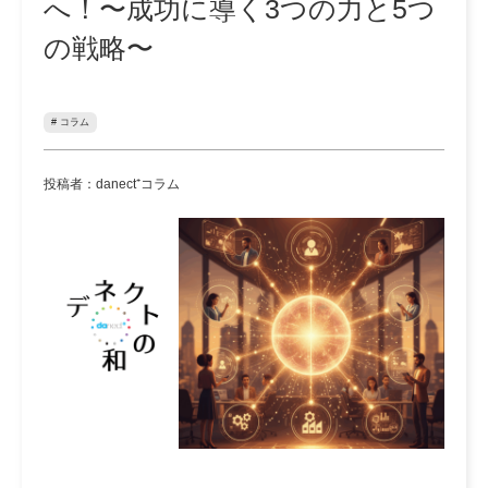
へ！〜成功に導く3つの力と5つ
の戦略〜
# コラム
投稿者：danect⁺コラム