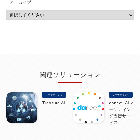
アーカイブ
IBM i
(9)
モダナイズ
(11)
RPG
(1)
HubSpot
(16)
MA
(24)
営業支援
(2)
マーケティングオートメーション
(13)
SASE
(11)
データ利活用
(2)
GWS
(2)
AppSheet
(1)
Cloud Identity
(1)
Google Meet
(1)
Unica
(1)
メール配信
(1)
グループウェア
(1)
サスティナビリティ
(1)
脱炭素
(1)
SSE
(1)
Db2
(1)
Db2WoC
(1)
Db2Warehouse
(1)
Db2wh
(1)
IIAS
(1)
ランサムウェア
(13)
ARM
(5)
ChatGPT
(3)
EDR
(9)
セキュリティアリーナ
(2)
ローカル5G
(3)
無線
(4)
ETL
(3)
IICS
(5)
illumio
(6)
マイクロセグメンテーション
(6)
サイバー攻撃
(9)
AWS
(13)
SPSS
(2)
SPSS Modeler
(4)
ライセンス
(1)
データ分析
(3)
タブレット端末サービス
(1)
BigQuery
(1)
CRM
(9)
HubSpot CRM
(6)
ServiceNow
(4)
試験対策
(2)
ギガらく5G
(2)
BigFix
(4)
情報漏えい
(2)
内部不正
(5)
エンドポイント管理
(2)
Netskope
(4)
DLP
(2)
IBM Cloud Pak for Data
(2)
BMS
(1)
導入
(1)
プロセス
(1)
標準化
(1)
関連ソリューション
コールセンター
(1)
AI OCR
(1)
オンプレミス型
(1)
クラウド型
(1)
IDMC
(2)
DataStage
(5)
Web-EDI
(1)
DX化
(3)
Web API
(1)
# IDMC
(1)
# IICS
(1)
NICMA
(1)
製造業
(3)
プロトコル
(1)
Tableau
(2)
ペーパーレス
(1)
AI-OCR
(1)
BPO
(1)
FAX
(1)
FAX受注
(1)
自動連携
(2)
効率化
(2)
BI
(5)
金融
(1)
マーケティング
マーケティング
比較
(1)
情報漏洩
(6)
CSPM
(1)
設定ミス
(1)
PSTNマイグレ
(1)
2024年問題
(1)
Treasure AI
danect⁺ AIマ
ISDN終了
(1)
Guardium
(3)
海外イベント
(4)
イベント
(1)
AI for Security
(1)
ーケティン
Security for AI
(1)
RSAC2024
(1)
RSA Conference 2024
(1)
パッチ管理
(3)
資産管理
(1)
ILMT
(1)
IT資産管理
(2)
サブキャパシティーライセンス
グ支援サー
(1)
Flexera
(1)
MQ
(1)
データ連携
(1)
Verify
(5)
watsonx
(16)
生成AI
(26)
ビス
Wi-Fi
(1)
データレイクハウス
(5)
watsonx.data
(3)
データベース
(3)
データウェアハウス
(3)
データレイク
(4)
DWH
(3)
RAG
(6)
AI
(14)
海外
(8)
ハッカソン
(6)
CES
(9)
若手
(8)
グローバル
(12)
musubiii
(6)
無線LAN
(1)