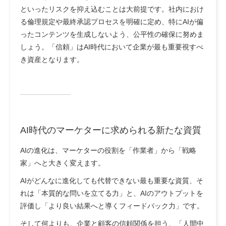
といったリスクを抑え込むことは大前提です。社内におけ
る倫理規定や最終承認プロセスを明確に定め、特にAIが偏
ったコンテンツを生成しないよう、公平性の確保に努めま
しょう。「信頼」はAI時代において企業が最も重要視すべ
き資産となります。
AI時代のマーケターに求められる新たな資質
AIの進化は、マーケターの役割を
「作業者」から「戦略
家」
へと大きく変えます。
AIがどんなに進化しても代替できない最も重要な資質、そ
れは
「本質的な問いを立てる力」
と、AIのアウトプットを
評価し
「より良い結果へと導くフィードバック力」
です。
そして何よりも、企業と顧客の信頼関係を担う、「人間中