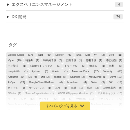
エクスペリエンスマネージメント
4
DX 開発
74
タグ
Google Cloud
(178)
EDI
(69)
Looker
(63)
SAS
(25)
VF
(2)
Viya
(11)
Viya4
(10)
時系列
(1)
時系列予測
(2)
自動予測
(1)
需要予測
(1)
不正検知
(1)
不正請求
(1)
4象限マトリックス
(1)
トライアル
(3)
散布図
(1)
無料
(3)
matplotlib
(1)
Python
(5)
titanic
(1)
Treasure Data
(37)
Security
(64)
Acoustic
(20)
DB
(6)
DR
(2)
google
(8)
Spanner
(2)
Metaverse
(1)
APM
(10)
AIOps
(24)
GoogleCloudPlatform
(4)
ibm-cloud
(4)
Data
(3)
DX
(18)
カイゼン
(1)
サーバーレス
(1)
ムダ
(1)
無駄
(1)
分析
(3)
自動車業界
(5)
GSuite
(1)
SourceRepositories
(1)
#GCP #Bigquery #Looker
(1)
アナリティクス
(15)
マーケティング
(12)
クラウド
(62)
IoT
(3)
Watson
(10)
セキュリティ
(70)
Data Science Experience (DSX)
(1)
Spark
(1)
Watson Machine Learning
(1)
オープンソース
(1)
チーム分析
(1)
機械学習
(3)
深層学習
(1)
DDI
(1)
QRadar
(1)
SOC
(2)
セキュリティ監視サービス
(3)
標的型サイバー攻撃対策
(1)
MSP
(15)
Google Workspace
(5)
量子コンピューティング
(1)
IBM
(3)
Quantum
(2)
CP4D
(5)
Oracle
(1)
Snowflake
(1)
脆弱性
(2)
脆弱性調査
(4)
API
(11)