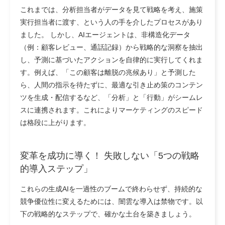
これまでは、分析担当者がデータを見て戦略を考え、施策
実行担当者に渡す、という人の手を介したプロセスがあり
ました。 しかし、AIエージェントは、非構造化データ
（例：顧客レビュー、通話記録）から戦略的な洞察を抽出
し、予測に基づいたアクションを自律的に実行してくれま
す。例えば、「この顧客は離脱の兆候あり」と予測した
ら、人間の指示を待たずに、最適な引き止め策のコンテン
ツを生成・配信するなど、「分析」と「行動」がシームレ
スに連携されます。これによりマーケティングのスピード
は格段に上がります。
変革を成功に導く！ 失敗しない「5つの戦略
的導入ステップ」
これらの生成AIを一過性のブームで終わらせず、持続的な
競争優位性に変えるためには、闇雲な導入は禁物です。以
下の戦略的なステップで、確かな土台を築きましょう。