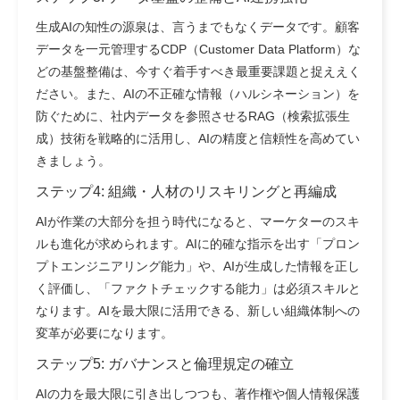
生成AIの知性の源泉は、言うまでもなくデータです。顧客
データを一元管理するCDP（Customer Data Platform）な
どの基盤整備は、今すぐ着手すべき最重要課題と捉ええく
ださい。また、AIの不正確な情報（ハルシネーション）を
防ぐために、社内データを参照させるRAG（検索拡張生
成）技術を戦略的に活用し、AIの精度と信頼性を高めてい
きましょう。
ステップ4: 組織・人材のリスキリングと再編成
AIが作業の大部分を担う時代になると、マーケターのスキ
ルも進化が求められます。AIに的確な指示を出す「プロン
プトエンジニアリング能力」や、AIが生成した情報を正し
く評価し、「ファクトチェックする能力」は必須スキルと
なります。AIを最大限に活用できる、新しい組織体制への
変革が必要になります。
ステップ5: ガバナンスと倫理規定の確立
AIの力を最大限に引き出しつつも、著作権や個人情報保護