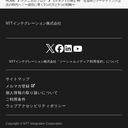
【デネクトの和】#8 生成AIでマーケティングは
HOME
テクニカルブログ
AI駆動型開発
(3)
Bob
(6)
Antigravity
(3)
AI駆動開発
(4)
次の時代へ！〜成功に導く3つの力と5つの戦略〜
NI+Cインシデント緊急収束サービス
(1)
キャンペーン
(1)
DX開発
(3)
スマートゴー
(3)
Smart Go
(3)
AI駆動開発、Project BOB、生成AI活用
(1)
Bobathon
(3)
Alteryx One
(3)
ランサムウェア対策
(1)
Flow
(1)
Veo3.1
(1)
Apache Iceberg
(1)
パスキー
(1)
NTTインテグレーション株式会社
パスワードレス
(2)
AISecurity
(1)
SecurityforAI
(1)
AIforSecurity
(1)
受発注業務
(1)
部品サプライヤー
(1)
ALog
(1)
NI+Cセキュリティアリーナ
(1)
IBM Think 2026
(2)
SCS評価制度
(1)
サプライチェーン強化に向けたセキュリティ対策評価制度
(1)
マイグレーション
(1)
経費精算
(3)
AIツール
(1)
Fortinet
(1)
Fortigate
(1)
Fortibleed
(1)
ZDX
(1)
danect⁺
(1)
Treasure AI
(1)
AI議事録・要約
(1)
PLAUD - Plaud.ai
(1)
AI文字起こし・録音
(1)
NTTインテグレーション株式会社「
ソーシャルメディア利用規約
」について
サイトマップ
メルマガ登録
個人情報の取り扱いについて
ご利用条件
ウェブアクセシビリティポリシー
Copyright © NTT Integration Corporation