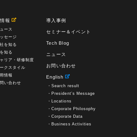
プロセス
(1)
標準化
(1)
コールセンター
(1)
AI OCR
(1)
オンプレミス型
(1)
クラウド型
(1)
IDMC
(2)
DataStage
(5)
Web-EDI
(1)
用情報
導入事例
DX化
(3)
Web API
(1)
# IDMC
(1)
# IICS
(1)
NICMA
(1)
製造業
(3)
プロトコル
(1)
ュース
セミナー＆イベント
Tableau
(2)
ペーパーレス
(1)
AI-OCR
(1)
ッセージ
BPO
(1)
FAX
(1)
FAX受注
(1)
自動連携
(2)
Tech Blog
社を知る
効率化
(2)
BI
(5)
金融
(1)
比較
(1)
を知る
ニュース
情報漏洩
(6)
CSPM
(1)
設定ミス
(1)
ャリア・研修制度
PSTNマイグレ
(1)
2024年問題
(1)
ISDN終了
(1)
お問い合わせ
Guardium
(3)
海外イベント
(4)
イベント
(1)
ークスタイル
AI for Security
(1)
Security for AI
(1)
用情報
English
RSAC2024
(1)
RSA Conference 2024
(1)
問い合わせ
Search result
パッチ管理
(3)
資産管理
(1)
ILMT
(1)
IT資産管理
(2)
サブキャパシティーライセンス
(1)
President’s Message
Flexera
(1)
MQ
(1)
データ連携
(1)
Verify
(5)
Locations
watsonx
(16)
生成AI
(26)
Wi-Fi
(1)
Corporate Philosophy
データレイクハウス
(5)
watsonx.data
(3)
Corporate Data
データベース
(3)
データウェアハウス
(3)
Business Activities
データレイク
(4)
DWH
(3)
RAG
(6)
AI
(14)
海外
(8)
ハッカソン
(6)
CES
(9)
若手
(8)