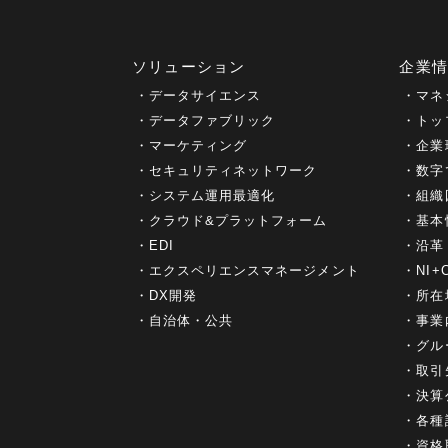
ソリューション
企業
データサイエンス
マネ
データファブリック
トッ
マーケティング
企業
セキュリティネットワーク
数字
システム運用最適化
組織
クラウド&プラットフォーム
基本
EDI
沿革
エクスペリエンスマネージメント
NI
DX開発
所在
自治体・公共
事業
グル
取引
決算
各種
資格