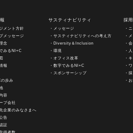
情報
サスティナビリティ
採
ジメント方針
メッセージ
ニ
プメッセージ
サスティナビリティへの考え方
メ
理念
Diversity＆Inclusion
会
でみるNI+C
環境
人
図
オフィス改革
キ
情報
数字でみるNI+C
ワ
スポンサーシップ
採
+Cの歩み
お
地
内容
ープ会社
先企業のみなさまへ
公告
認証
取得者数