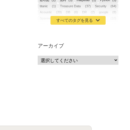
散布図
(1)
無料
(3)
matplotlib
(1)
Python
(5)
titanic
(1)
Treasure Data
(37)
Security
(64)
Acoustic
(20)
DB
(6)
DR
(2)
google
(8)
Spanner
(2)
Metaverse
(1)
APM
(10)
AIOps
(24)
GoogleCloudPlatform
(4)
ibm-cloud
(4)
Data
(3)
DX
(18)
カイゼン
(1)
サーバーレス
(1)
ムダ
(1)
無駄
(1)
分析
(3)
自動車業界
(5)
GSuite
(1)
アーカイブ
SourceRepositories
(1)
#GCP #Bigquery #Looker
(1)
アナリティクス
(15)
マーケティング
(12)
クラウド
(62)
IoT
(3)
Watson
(10)
セキュリティ
(70)
Data Science Experience (DSX)
(1)
Spark
(1)
Watson Machine Learning
(1)
オープンソース
(1)
チーム分析
(1)
機械学習
(3)
深層学習
(1)
DDI
(1)
QRadar
(1)
SOC
(2)
セキュリティ監視サービス
(3)
標的型サイバー攻撃対策
(1)
MSP
(15)
Google Workspace
(5)
量子コンピューティング
(1)
IBM
(3)
Quantum
(2)
CP4D
(5)
Oracle
(1)
Snowflake
(1)
脆弱性
(2)
脆弱性調査
(4)