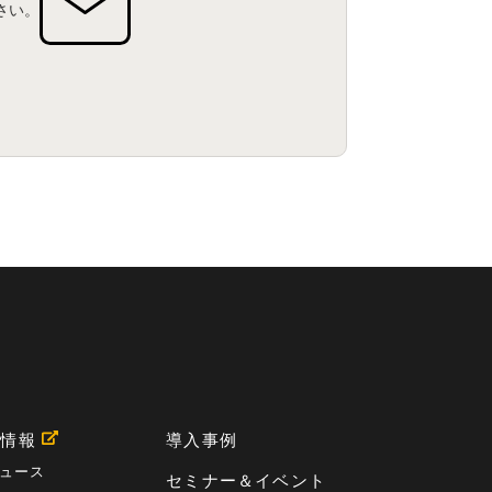
メール配信
(1)
グループウェア
(1)
さい。
サスティナビリティ
(1)
脱炭素
(1)
SSE
(1)
Db2
(1)
Db2WoC
(1)
Db2Warehouse
(1)
Db2wh
(1)
IIAS
(1)
ランサムウェア
(13)
ARM
(5)
ChatGPT
(3)
EDR
(9)
セキュリティアリーナ
(2)
ローカル5G
(3)
無線
(4)
ETL
(3)
IICS
(5)
illumio
(6)
マイクロセグメンテーション
(6)
サイバー攻撃
(9)
AWS
(13)
SPSS
(2)
SPSS Modeler
(4)
ライセンス
(1)
データ分析
(3)
タブレット端末サービス
(1)
BigQuery
(1)
CRM
(9)
HubSpot CRM
(6)
ServiceNow
(4)
試験対策
(2)
ギガらく5G
(2)
BigFix
(4)
情報漏えい
(2)
内部不正
(5)
エンドポイント管理
(2)
Netskope
(4)
DLP
(2)
IBM Cloud Pak for Data
(2)
BMS
(1)
導入
(1)
プロセス
(1)
標準化
(1)
コールセンター
(1)
AI OCR
(1)
オンプレミス型
(1)
クラウド型
(1)
IDMC
(2)
DataStage
(5)
Web-EDI
(1)
用情報
導入事例
DX化
(3)
Web API
(1)
# IDMC
(1)
# IICS
(1)
NICMA
(1)
製造業
(3)
プロトコル
(1)
ュース
セミナー＆イベント
Tableau
(2)
ペーパーレス
(1)
AI-OCR
(1)