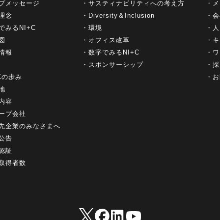
プメッセージ
サスティナビリティへの考え方
メ
理念
Diversity＆Inclusion
会
でみるNI+C
環境
人
図
オフィス改革
キ
情報
数字でみるNI+C
ワ
スポンサーシップ
採
+Cの歩み
お
地
内容
ープ会社
先企業のみなさまへ
公告
認証
取得者数