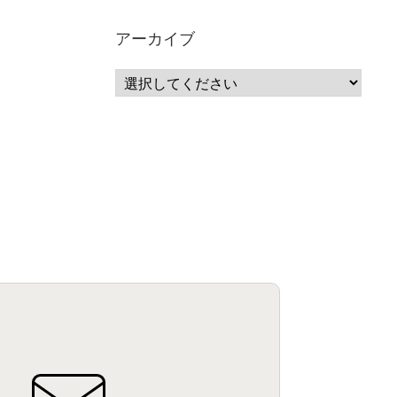
サーバーレス
(1)
ムダ
(1)
無駄
(1)
分析
(3)
自動車業界
(5)
GSuite
(1)
アーカイブ
SourceRepositories
(1)
#GCP #Bigquery #Looker
(1)
アナリティクス
(15)
マーケティング
(12)
クラウド
(62)
IoT
(3)
Watson
(10)
セキュリティ
(70)
Data Science Experience (DSX)
(1)
Spark
(1)
Watson Machine Learning
(1)
オープンソース
(1)
チーム分析
(1)
機械学習
(3)
深層学習
(1)
DDI
(1)
QRadar
(1)
SOC
(2)
セキュリティ監視サービス
(3)
標的型サイバー攻撃対策
(1)
MSP
(15)
Google Workspace
(5)
量子コンピューティング
(1)
IBM
(3)
Quantum
(2)
CP4D
(5)
Oracle
(1)
Snowflake
(1)
脆弱性
(2)
脆弱性調査
(4)
API
(11)
IBM i
(9)
モダナイズ
(11)
RPG
(1)
HubSpot
(16)
MA
(24)
営業支援
(2)
マーケティングオートメーション
(13)
SASE
(11)
データ利活用
(2)
GWS
(2)
AppSheet
(1)
Cloud Identity
(1)
Google Meet
(1)
Unica
(1)