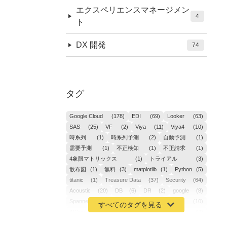
エクスペリエンスマネージメン
4
ト
DX 開発
74
タグ
Google Cloud
(178)
EDI
(69)
Looker
(63)
SAS
(25)
VF
(2)
Viya
(11)
Viya4
(10)
時系列
(1)
時系列予測
(2)
自動予測
(1)
需要予測
(1)
不正検知
(1)
不正請求
(1)
4象限マトリックス
(1)
トライアル
(3)
散布図
(1)
無料
(3)
matplotlib
(1)
Python
(5)
titanic
(1)
Treasure Data
(37)
Security
(64)
Acoustic
(20)
DB
(6)
DR
(2)
google
(8)
Spanner
(2)
Metaverse
(1)
APM
(10)
AIOps
(24)
GoogleCloudPlatform
(4)
ibm-cloud
(4)
Data
(3)
DX
(18)
カイゼン
(1)