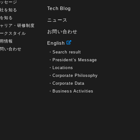
ッセージ
BPO
(1)
FAX
(1)
FAX受注
(1)
自動連携
(2)
Tech Blog
社を知る
効率化
(2)
BI
(5)
金融
(1)
比較
(1)
を知る
ニュース
情報漏洩
(6)
CSPM
(1)
設定ミス
(1)
ャリア・研修制度
PSTNマイグレ
(1)
2024年問題
(1)
ISDN終了
(1)
お問い合わせ
Guardium
(3)
海外イベント
(4)
イベント
(1)
ークスタイル
AI for Security
(1)
Security for AI
(1)
用情報
English
RSAC2024
(1)
RSA Conference 2024
(1)
問い合わせ
Search result
パッチ管理
(3)
資産管理
(1)
ILMT
(1)
IT資産管理
(2)
サブキャパシティーライセンス
(1)
President’s Message
Flexera
(1)
MQ
(1)
データ連携
(1)
Verify
(5)
Locations
watsonx
(16)
生成AI
(26)
Wi-Fi
(1)
Corporate Philosophy
データレイクハウス
(5)
watsonx.data
(3)
Corporate Data
データベース
(3)
データウェアハウス
(3)
Business Activities
データレイク
(4)
DWH
(3)
RAG
(6)
AI
(14)
海外
(8)
ハッカソン
(6)
CES
(9)
若手
(8)
グローバル
(12)
musubiii
(6)
無線LAN
(1)
データインテグレーション
(20)
生成AI活用
(11)
海外研修
(4)
インド
(4)
Data Governance
(1)
Data Management
(1)
Lineage
(1)
パスワード
(2)
IDaaS
(2)
ID管理
(3)
API Connect
(1)
AWS Cognito
(1)
black hat
(2)