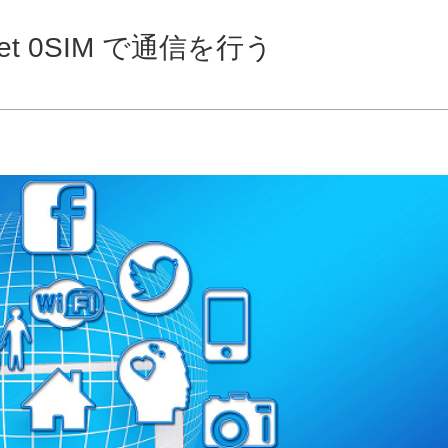
So-net 0SIM で通信を行う