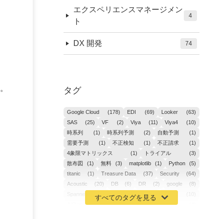
エクスペリエンスマネージメン
4
ト
DX 開発
74
。
タグ
Google Cloud
(178)
EDI
(69)
Looker
(63)
SAS
(25)
VF
(2)
Viya
(11)
Viya4
(10)
時系列
(1)
時系列予測
(2)
自動予測
(1)
需要予測
(1)
不正検知
(1)
不正請求
(1)
4象限マトリックス
(1)
トライアル
(3)
散布図
(1)
無料
(3)
matplotlib
(1)
Python
(5)
titanic
(1)
Treasure Data
(37)
Security
(64)
Acoustic
(20)
DB
(6)
DR
(2)
google
(8)
Spanner
(2)
Metaverse
(1)
APM
(10)
AIOps
(24)
GoogleCloudPlatform
(4)
ibm-cloud
(4)
Data
(3)
DX
(18)
カイゼン
(1)