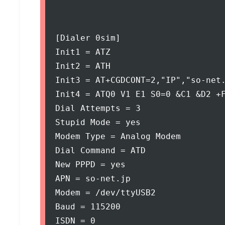
[Dialer 0sim]

Init1 = ATZ

Init2 = ATH

Init3 = AT+CGDCONT=2,"IP","so-net.
Init4 = ATQ0 V1 E1 S0=0 &C1 &D2 +F
Dial Attempts = 3

Stupid Mode = yes

Modem Type = Analog Modem

Dial Command = ATD

New PPPD = yes

APN = so-net.jp

Modem = /dev/ttyUSB2

Baud = 115200

ISDN = 0
