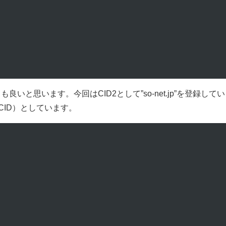
と思います。今回はCID2として”so-net.jp”を登録して
字がCID）としています。