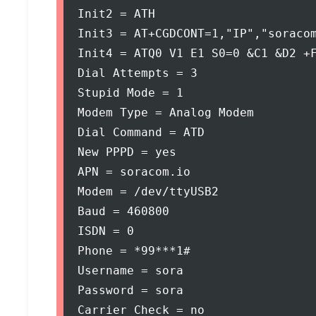
Init2 = ATH

Init3 = AT+CGDCONT=1,"IP","soracom
Init4 = ATQ0 V1 E1 S0=0 &C1 &D2 +F
Dial Attempts = 3

Stupid Mode = 1

Modem Type = Analog Modem

Dial Command = ATD

New PPPD = yes

APN = soracom.io

Modem = /dev/ttyUSB2

Baud = 460800

ISDN = 0

Phone = *99***1#

Username = sora

Password = sora

Carrier Check = no
