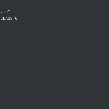
.io"

CLASS=0
