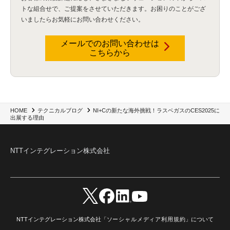
Flexera
(1)
MQ
(1)
データ連携
(1)
Verify
(5)
watsonx
(16)
生成AI
(26)
トな組合せで、
ご提案をさせていただきます。お困りのことがござ
Wi-Fi
(1)
データレイクハウス
(5)
watsonx.data
(3)
データベース
(3)
いましたらお気軽にお問い合わせください。
データウェアハウス
(3)
データレイク
(4)
DWH
(3)
RAG
(6)
AI
(14)
海外
(8)
ハッカソン
(6)
CES
(9)
若手
(8)
グローバル
(12)
musubiii
(6)
無線LAN
(1)
データインテグレーション
(20)
生成AI活用
(11)
海外研修
(4)
インド
(4)
メールでのお問い合わせは
こちらから
Data Governance
(1)
Data Management
(1)
Lineage
(1)
パスワード
(2)
IDaaS
(2)
ID管理
(3)
API Connect
(1)
AWS Cognito
(1)
black hat
(2)
DEFCON
(2)
BIツール
(1)
Ionic
(2)
SPSS CaDS
(1)
内部不正対策
(2)
特権ID管理
(3)
IBM App Connect
(1)
Aspera
(1)
Aspera on Cloud
(1)
CrowdStrike
(3)
IBM webMethods Integration
(1)
Mulesoft Anypoint Platform
(1)
IBM webMethods API Management
(1)
IBM API Connect
(1)
cdp
(3)
Engage Cros
(11)
動画
(5)
CES2025
(1)
OpenAI
(2)
Sora
(2)
Redshift
(1)
NI+Cの新たな海外挑戦！ラスベガスのCES2025に
HOME
テクニカルブログ
出展する理由
どこでも学べる！あなたのためのナレッジセミナー
(5)
ECS
(1)
コンテナ
(3)
QuickSight
(1)
AI Agent
(4)
AIエージェント
(8)
Excel
(1)
iDoperation
(1)
不正アクセス
(1)
新入社員
(3)
セキュリティインシデント
(3)
インシデント
(4)
GenAI
(4)
USB
(1)
議事録
(1)
自動化
(1)
ISO20022
(2)
交通費精算
(9)
NTTインテグレーション株式会社
USBメモリ
(1)
Think
(1)
外国送金
(1)
電帳法（電子帳簿保存法）
(1)
暗号化通信プロトコル（TLS 1.3）
(1)
SDPF
(1)
RSAC2025
(1)
RSA Conference
(1)
RSAカンファレンス
(1)
セキュリティ意識
(1)
databricks
(2)
コラム
(18)
SFA
(1)
dataiku
(2)
Zscaler
(5)
Veo 3
(1)
AI動画生成
(2)
イベントレポート
(1)
Qilin
(1)
RaaS
(3)
サプライチェーン
(2)
Z-FILTER
(1)
Gemini
(2)
セキュリティ教育
(2)
未経験
(1)
MFA
(1)
データファブリック
(1)
データレイクハウスソリューション
(1)
CES 2026
(2)
ゼロトラストネットワーク
(3)
watsonx Orchestrate
(4)
Slack
(2)
NTTインテグレーション株式会社「
ソーシャルメディア利用規約
」について
wxo
(1)
プリビルドエージェント
(1)
自工会ガイドライン
(1)
脆弱性診断
(1)