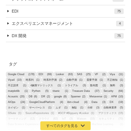
EDI
75
エクスペリエンスマネージメント
4
DX 開発
75
タグ
Google Cloud
(178)
EDI
(69)
Looker
(63)
SAS
(25)
VF
(2)
Viya
(11)
Viya4
(10)
時系列
(1)
時系列予測
(2)
自動予測
(1)
需要予測
(1)
不正検知
(1)
不正請求
(1)
4象限マトリックス
(1)
トライアル
(3)
散布図
(1)
無料
(3)
matplotlib
(1)
Python
(5)
titanic
(1)
Treasure Data
(37)
Security
(64)
Acoustic
(20)
DB
(6)
DR
(2)
google
(8)
Spanner
(2)
Metaverse
(1)
APM
(10)
AIOps
(24)
GoogleCloudPlatform
(4)
ibm-cloud
(4)
Data
(3)
DX
(19)
カイゼン
(1)
サーバーレス
(1)
ムダ
(1)
無駄
(1)
分析
(3)
自動車業界
(5)
GSuite
(1)
SourceRepositories
(1)
#GCP #Bigquery #Looker
(1)
アナリティクス
(15)
マーケティング
(12)
クラウド
(62)
IoT
(3)
Watson
(10)
セキュリティ
(70)
Data Science Experience (DSX)
(1)
Spark
(1)
Watson Machine Learning
(1)
オープンソース
(1)
チーム分析
(1)
機械学習
(3)
深層学習
(1)
DDI
(1)