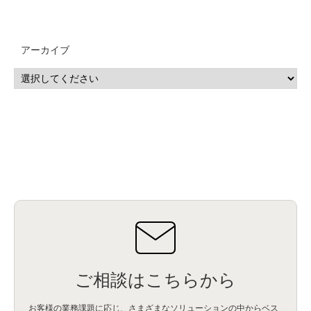
QRadar
(1)
SOC
(2)
セキュリティ監視サービス
(3)
標的型サイバー攻撃対策
(1)
MSP
(15)
Google Workspace
(5)
量子コンピューティング
(1)
IBM
(3)
Quantum
(2)
CP4D
(5)
Oracle
(1)
Snowflake
(1)
脆弱性
(2)
脆弱性調査
(4)
API
(11)
アーカイブ
IBM i
(9)
モダナイズ
(11)
RPG
(1)
HubSpot
(16)
MA
(24)
営業支援
(2)
マーケティングオートメーション
(13)
SASE
(11)
データ利活用
(2)
GWS
(2)
AppSheet
(1)
Cloud Identity
(1)
Google Meet
(1)
Unica
(1)
メール配信
(1)
グループウェア
(1)
サスティナビリティ
(1)
脱炭素
(1)
SSE
(1)
Db2
(1)
Db2WoC
(1)
Db2Warehouse
(1)
Db2wh
(1)
IIAS
(1)
ランサムウェア
(13)
ARM
(5)
ChatGPT
(3)
EDR
(9)
セキュリティアリーナ
(2)
ローカル5G
(3)
無線
(4)
ETL
(3)
IICS
(5)
illumio
(6)
マイクロセグメンテーション
(6)
サイバー攻撃
(9)
AWS
(13)
SPSS
(2)
SPSS Modeler
(4)
ライセンス
(1)
データ分析
(3)
タブレット端末サービス
(1)
BigQuery
(1)
CRM
(9)
HubSpot CRM
(6)
ServiceNow
(4)
試験対策
(2)
ギガらく5G
(2)
BigFix
(4)
情報漏えい
(2)
内部不正
(5)
エンドポイント管理
(2)
Netskope
(4)
DLP
(2)
IBM Cloud Pak for Data
(2)
BMS
(1)
導入
(1)
プロセス
(1)
標準化
(1)
コールセンター
(1)
AI OCR
(1)
オンプレミス型
(1)
クラウド型
(1)
IDMC
(2)
DataStage
(5)
Web-EDI
(1)
DX化
(3)
Web API
(1)
# IDMC
(1)
# IICS
(1)
NICMA
(1)
製造業
(3)
プロトコル
(1)
Tableau
(2)
ペーパーレス
(1)
AI-OCR
(1)
BPO
(1)
FAX
(1)
FAX受注
(1)
自動連携
(2)
効率化
(2)
BI
(5)
金融
(1)
比較
(1)
情報漏洩
(6)
CSPM
(1)
設定ミス
(1)
PSTNマイグレ
(1)
2024年問題
(1)
ご相談はこちらから
ISDN終了
(1)
Guardium
(3)
海外イベント
(4)
イベント
(1)
AI for Security
(1)
Security for AI
(1)
RSAC2024
(1)
RSA Conference 2024
(1)
パッチ管理
(3)
資産管理
(1)
ILMT
(1)
IT資産管理
(2)
サブキャパシティーライセンス
(1)
お客様の業務課題に応じ、さまざまなソリューションの中からベス