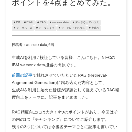
ポイントを4点まとめてみた。
# DB
# DWH
# RAG
# watsonx.data
# データウェアハウス
# データベース
# データレイク
# データレイクハウス
# 生成AI
投稿者：watsonx.data担当
生成AIを利用 / 検証している皆様、こんにちわ。NI+Cの
IBM watsonx.data担当の田原です。
前回の記事
で触れさせていただいたRAG (Retrieval-
Augmented Generation)に踏み込んだ内容として、
生成AIを利用し始めた皆様が課題として捉えている
RAG精
度向上
をテーマに、記事をまとめました。
RAG精度向上には大きく4つのポイントがあり、今回はそ
の内の1つ『チャンキング』についてご紹介します。
残りの3つについては今後各テーマごとに記事を書いてい