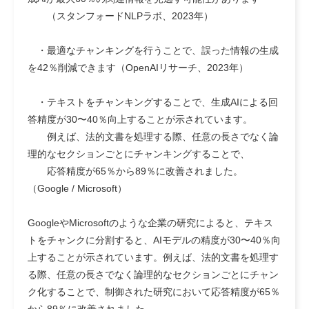
（スタンフォードNLPラボ、2023年）
・
最適なチャンキング
を行うことで、
誤った情報の生成
を42％削減
できます（OpenAIリサーチ、2023年）
・
テキストをチャンキングする
ことで、
生成AIによる回
答精度が30〜40％向上する
ことが示されています。
例えば、法的文書を処理する際、任意の長さでなく
論
理的なセクションごとにチャンキングすることで、
応答精度が65％から89％に改善
されました。
（Google / Microsoft）
GoogleやMicrosoftのような企業の研究によると、テキス
トをチャンクに分割すると、AIモデルの精度が30〜40％向
上することが示されています。例えば、法的文書を処理す
る際、任意の長さでなく論理的なセクションごとにチャン
ク化することで、制御された研究において応答精度が65％
から89％に改善されました。