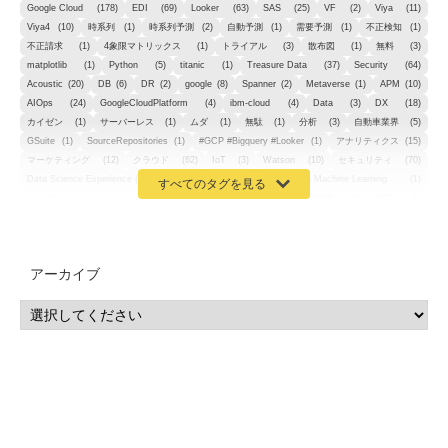
Google Cloud
(178)
EDI
(69)
Looker
(63)
SAS
(25)
VF
(2)
Viya
(11)
Viya4
(10)
時系列
(1)
時系列予測
(2)
自動予測
(1)
需要予測
(1)
不正検知
(1)
不正請求
(1)
4象限マトリックス
(1)
トライアル
(3)
散布図
(1)
無料
(3)
matplotlib
(1)
Python
(5)
titanic
(1)
Treasure Data
(37)
Security
(64)
Acoustic
(20)
DB
(6)
DR
(2)
google
(8)
Spanner
(2)
Metaverse
(1)
APM
(10)
AIOps
(24)
GoogleCloudPlatform
(4)
ibm-cloud
(4)
Data
(3)
DX
(18)
カイゼン
(1)
サーバーレス
(1)
ムダ
(1)
無駄
(1)
分析
(3)
自動車業界
(5)
GSuite
(1)
SourceRepositories
(1)
#GCP #Bigquery #Looker
(1)
アナリティクス
(15)
マーケティング
(12)
クラウド
(62)
IoT
(3)
Watson
(10)
セキュリティ
(70)
Data Science Experience (DSX)
(1)
Spark
(1)
Watson Machine Learning
(1)
オープンソース
(1)
チーム分析
(1)
機械学習
(3)
深層学習
(1)
DDI
(1)
QRadar
(1)
SOC
(2)
セキュリティ監視サービス
(3)
標的型サイバー攻撃対策
(1)
MSP
(15)
Google Workspace
(5)
量子コンピューティング
(1)
IBM
(3)
Quantum
(2)
CP4D
(5)
Oracle
(1)
Snowflake
(1)
脆弱性
(2)
脆弱性調査
(4)
API
(11)
アーカイブ
IBM i
(9)
モダナイズ
(11)
RPG
(1)
HubSpot
(16)
MA
(24)
営業支援
(2)
マーケティングオートメーション
(13)
SASE
(11)
データ利活用
(2)
GWS
(2)
AppSheet
(1)
Cloud Identity
(1)
Google Meet
(1)
Unica
(1)
メール配信
(1)
グループウェア
(1)
サスティナビリティ
(1)
脱炭素
(1)
SSE
(1)
Db2
(1)
Db2WoC
(1)
Db2Warehouse
(1)
Db2wh
(1)
IIAS
(1)
ランサムウェア
(13)
ARM
(5)
ChatGPT
(3)
EDR
(9)
セキュリティアリーナ
(2)
ローカル5G
(3)
無線
(4)
ETL
(3)
IICS
(5)
illumio
(6)
マイクロセグメンテーション
(6)
サイバー攻撃
(9)
AWS
(13)
SPSS
(2)
SPSS Modeler
(4)
ライセンス
(1)
データ分析
(3)
タブレット端末サービス
(1)
BigQuery
(1)
CRM
(9)
HubSpot CRM
(6)
ServiceNow
(4)
試験対策
(2)
ギガらく5G
(2)
BigFix
(4)