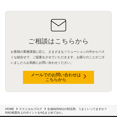
情報漏えい
(2)
内部不正
(5)
エンドポイント管理
(2)
Netskope
(4)
DLP
(2)
IBM Cloud Pak for Data
(2)
BMS
(1)
導入
(1)
プロセス
(1)
標準化
(1)
コールセンター
(1)
AI OCR
(1)
オンプレミス型
(1)
クラウド型
(1)
IDMC
(2)
DataStage
(5)
Web-EDI
(1)
DX化
(3)
Web API
(1)
# IDMC
(1)
# IICS
(1)
NICMA
(1)
製造業
(3)
プロトコル
(1)
Tableau
(2)
ペーパーレス
(1)
AI-OCR
(1)
BPO
(1)
FAX
(1)
FAX受注
(1)
自動連携
(2)
効率化
(2)
BI
(5)
金融
(1)
比較
(1)
情報漏洩
(6)
CSPM
(1)
設定ミス
(1)
PSTNマイグレ
(1)
2024年問題
(1)
ご相談はこちらから
ISDN終了
(1)
Guardium
(3)
海外イベント
(4)
イベント
(1)
AI for Security
(1)
Security for AI
(1)
RSAC2024
(1)
RSA Conference 2024
(1)
パッチ管理
(3)
資産管理
(1)
ILMT
(1)
IT資産管理
(2)
サブキャパシティーライセンス
(1)
お客様の業務課題に応じ、さまざまなソリューションの中からベス
Flexera
(1)
MQ
(1)
データ連携
(1)
Verify
(5)
watsonx
(16)
生成AI
(26)
トな組合せで、
ご提案をさせていただきます。お困りのことがござ
Wi-Fi
(1)
データレイクハウス
(5)
watsonx.data
(3)
データベース
(3)
いましたらお気軽にお問い合わせください。
データウェアハウス
(3)
データレイク
(4)
DWH
(3)
RAG
(6)
AI
(14)
海外
(8)
ハッカソン
(6)
CES
(9)
若手
(8)
グローバル
(12)
musubiii
(6)
無線LAN
(1)
データインテグレーション
(20)
生成AI活用
(11)
海外研修
(4)
インド
(4)
メールでのお問い合わせは
こちらから
Data Governance
(1)
Data Management
(1)
Lineage
(1)
パスワード
(2)
IDaaS
(2)
ID管理
(3)
API Connect
(1)
AWS Cognito
(1)
black hat
(2)
DEFCON
(2)
BIツール
(1)
Ionic
(2)
SPSS CaDS
(1)
内部不正対策
(2)
特権ID管理
(3)
IBM App Connect
(1)
Aspera
(1)
Aspera on Cloud
(1)
CrowdStrike
(3)
IBM webMethods Integration
(1)
Mulesoft Anypoint Platform
(1)
IBM webMethods API Management
(1)
IBM API Connect
(1)
cdp
(3)
Engage Cros
(11)
動画
(5)
CES2025
(1)
OpenAI
(2)
Sora
(2)
Redshift
(1)
生成AI(RAG)の利活用、うまくいってますか？
HOME
テクニカルブログ
RAG精度向上のポイントを4点まとめてみた。
どこでも学べる！あなたのためのナレッジセミナー
(5)
ECS
(1)
コンテナ
(3)