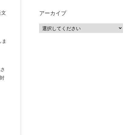
サーバーレス
(1)
ムダ
(1)
無駄
(1)
分析
(3)
自動車業界
(5)
GSuite
(1)
長文
アーカイブ
SourceRepositories
(1)
#GCP #Bigquery #Looker
(1)
アナリティクス
(15)
マーケティング
(12)
クラウド
(62)
IoT
(3)
Watson
(10)
セキュリティ
(70)
しま
Data Science Experience (DSX)
(1)
Spark
(1)
Watson Machine Learning
(1)
オープンソース
(1)
チーム分析
(1)
機械学習
(3)
深層学習
(1)
DDI
(1)
QRadar
(1)
SOC
(2)
セキュリティ監視サービス
(3)
成さ
標的型サイバー攻撃対策
(1)
MSP
(15)
対
Google Workspace
(5)
量子コンピューティング
(1)
IBM
(3)
Quantum
(2)
CP4D
(5)
Oracle
(1)
Snowflake
(1)
脆弱性
(2)
脆弱性調査
(4)
API
(11)
IBM i
(9)
モダナイズ
(11)
RPG
(1)
HubSpot
(16)
MA
(24)
営業支援
(2)
マーケティングオートメーション
(13)
SASE
(11)
データ利活用
(2)
GWS
(2)
AppSheet
(1)
Cloud Identity
(1)
Google Meet
(1)
Unica
(1)