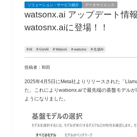
ソリューション・サービス紹介
データサイエンス
watsonx.ai アップデート情
watosnx.aiに登場！！
# AI
# GenAI
# Watson
# watsonx
# 生成AI
投稿者：和田
2025年4月5日にMeta社よりリリースされた「Llama 4 
た。これによりwatsonx.aiで最先端の基盤モ
ようになりました。