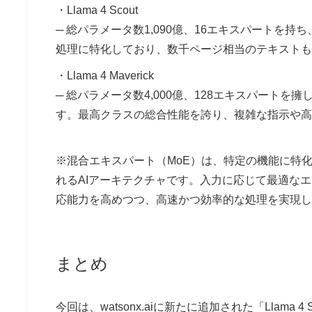
・
Llama 4 Scout
─ 総パラメータ数1,090億、16エキスパートを
処理に特化しており、数千ページ相当のテキストも
・
Llama 4 Maverick
─ 総パラメータ数4,000億、128エキスパートを
す。最高クラスの総合性能を誇り、複雑な指示や高
※混合エキスパート（MoE）は、特定の機能に特
れるAIアーキテクチャです。入力に応じて最適な
応能力を高めつつ、高速かつ効率的な処理を実現し
まとめ
今回は、watsonx.aiに新たに追加された「Llama 4 S