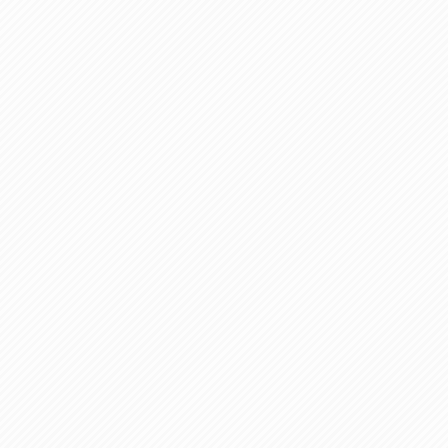
BPO
(1)
FAX
(1)
FAX受注
(1)
自動連携
(2)
効率化
(2)
BI
(5)
金融
(1)
比較
(1)
情報漏洩
(6)
CSPM
(1)
設定ミス
(1)
PSTNマイグレ
(1)
2024年問題
(1)
ISDN終了
(1)
Guardium
(3)
海外イベント
(4)
イベント
(1)
AI for Security
(1)
Security for AI
(1)
RSAC2024
(1)
RSA Conference 2024
(1)
パッチ管理
(3)
資産管理
(1)
ILMT
(1)
IT資産管理
(2)
サブキャパシティーライセンス
(1)
Flexera
(1)
MQ
(1)
データ連携
(1)
Verify
(5)
watsonx
(16)
生成AI
(26)
Wi-Fi
(1)
データレイクハウス
(5)
watsonx.data
(3)
データベース
(3)
データウェアハウス
(3)
データレイク
(4)
DWH
(3)
RAG
(6)
AI
(14)
海外
(8)
ハッカソン
(6)
CES
(9)
若手
(8)
グローバル
(12)
musubiii
(6)
無線LAN
(1)
データインテグレーション
(20)
生成AI活用
(11)
海外研修
(4)
インド
(4)
Data Governance
(1)
Data Management
(1)
Lineage
(1)
パスワード
(2)
IDaaS
(2)
ID管理
(3)
API Connect
(1)
AWS Cognito
(1)
black hat
(2)