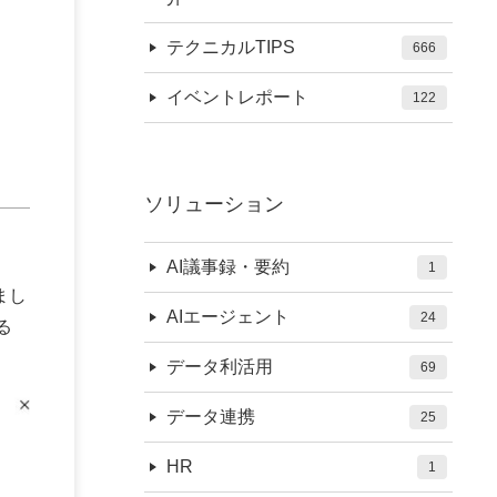
テクニカルTIPS
666
イベントレポート
122
ソリューション
AI議事録・要約
1
れまし
AIエージェント
24
る
データ利活用
69
データ連携
25
HR
1