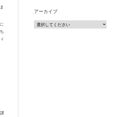
サーバーレス
(1)
ムダ
(1)
無駄
(1)
分析
(3)
ま
自動車業界
(5)
GSuite
(1)
アーカイブ
SourceRepositories
(1)
#GCP #Bigquery #Looker
(1)
アナリティクス
(15)
に
マーケティング
(12)
クラウド
(62)
IoT
(3)
Watson
(10)
セキュリティ
(70)
ち
Data Science Experience (DSX)
(1)
Spark
(1)
ィ
Watson Machine Learning
(1)
オープンソース
(1)
チーム分析
(1)
機械学習
(3)
深層学習
(1)
DDI
(1)
QRadar
(1)
SOC
(2)
セキュリティ監視サービス
(3)
標的型サイバー攻撃対策
(1)
MSP
(15)
Google Workspace
(5)
量子コンピューティング
(1)
IBM
(3)
Quantum
(2)
CP4D
(5)
Oracle
(1)
Snowflake
(1)
脆弱性
(2)
脆弱性調査
(4)
API
(11)
IBM i
(9)
モダナイズ
(11)
RPG
(1)
HubSpot
(16)
MA
(24)
営業支援
(2)
マーケティングオートメーション
(13)
SASE
(11)
データ利活用
(2)
GWS
(2)
AppSheet
(1)
課
Cloud Identity
(1)
Google Meet
(1)
Unica
(1)