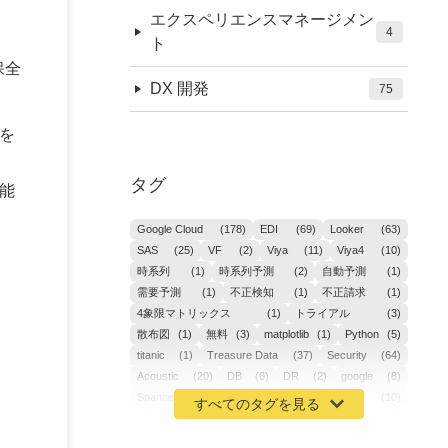
エクスペリエンスマネージメン
4
ト
保全
DX 開発
75
を
タグ
能
Google Cloud
(178)
EDI
(69)
Looker
(63)
SAS
(25)
VF
(2)
Viya
(11)
Viya4
(10)
時系列
(1)
時系列予測
(2)
自動予測
(1)
需要予測
(1)
不正検知
(1)
不正請求
(1)
4象限マトリックス
(1)
トライアル
(3)
散布図
(1)
無料
(3)
matplotlib
(1)
Python
(5)
titanic
(1)
Treasure Data
(37)
Security
(64)
Acoustic
(20)
DB
(6)
DR
(2)
google
(8)
Spanner
(2)
Metaverse
(1)
APM
(10)
AIOps
(24)
GoogleCloudPlatform
(4)
ibm-cloud
(4)
Data
(3)
DX
(19)
カイゼン
(1)