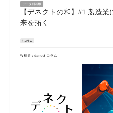
データ利活用
【デネクトの和】#1 製造業
来を拓く
# コラム
投稿者：danect⁺コラム