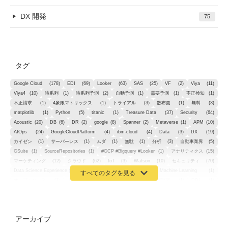
DX 開発
75
タグ
Google Cloud
(178)
EDI
(69)
Looker
(63)
SAS
(25)
VF
(2)
Viya
(11)
Viya4
(10)
時系列
(1)
時系列予測
(2)
自動予測
(1)
需要予測
(1)
不正検知
(1)
不正請求
(1)
4象限マトリックス
(1)
トライアル
(3)
散布図
(1)
無料
(3)
matplotlib
(1)
Python
(5)
titanic
(1)
Treasure Data
(37)
Security
(64)
Acoustic
(20)
DB
(6)
DR
(2)
google
(8)
Spanner
(2)
Metaverse
(1)
APM
(10)
AIOps
(24)
GoogleCloudPlatform
(4)
ibm-cloud
(4)
Data
(3)
DX
(19)
カイゼン
(1)
サーバーレス
(1)
ムダ
(1)
無駄
(1)
分析
(3)
自動車業界
(5)
GSuite
(1)
SourceRepositories
(1)
#GCP #Bigquery #Looker
(1)
アナリティクス
(15)
マーケティング
(12)
クラウド
(62)
IoT
(3)
Watson
(10)
セキュリティ
(70)
Data Science Experience (DSX)
(1)
Spark
(1)
Watson Machine Learning
(1)
オープンソース
(1)
チーム分析
(1)
機械学習
(3)
深層学習
(1)
DDI
(1)
QRadar
(1)
SOC
(2)
セキュリティ監視サービス
(3)
標的型サイバー攻撃対策
(1)
MSP
(15)
Google Workspace
(5)
量子コンピューティング
(1)
IBM
(3)
Quantum
(2)
CP4D
(5)
Oracle
(1)
Snowflake
(1)
脆弱性
(2)
脆弱性調査
(4)
API
(11)
アーカイブ
IBM i
(9)
モダナイズ
(11)
RPG
(1)
HubSpot
(16)
MA
(24)
営業支援
(2)