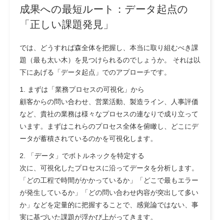
成果への最短ルート：データ起点の
「正しい課題発見」
では、どうすれば森全体を把握し、本当に取り組むべき課
題（最も太い木）を見つけられるのでしょうか。 それは以
下にあげる
「データ起点」でのアプローチ
です。
1. まずは「業務プロセスの可視化」から
顧客からの問い合わせ、営業活動、製造ライン、人事評価
など、貴社の業務は様々なプロセスの連なりで成り立って
います。まずはこれらのプロセス全体を俯瞰し、どこにデ
ータが蓄積されているのかを可視化します。
2. 「データ」でボトルネックを特定する
次に、可視化したプロセスに沿ってデータを分析します。
「どの工程で時間がかかっているか」「どこで最もエラー
が発生しているか」「どの問い合わせ内容が突出して多い
か」などを定量的に把握することで、感覚論ではない、
事
実に基づいた課題
が浮かび上がってきます。