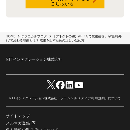
こちらから
Data Governance
(1)
Data Management
(1)
Lineage
(1)
パスワード
(2)
IDaaS
(2)
ID管理
(3)
API Connect
(1)
AWS Cognito
(1)
black hat
(2)
DEFCON
(2)
BIツール
(1)
Ionic
(2)
SPSS CaDS
(1)
内部不正対策
(2)
特権ID管理
(3)
IBM App Connect
(1)
Aspera
(1)
Aspera on Cloud
(1)
CrowdStrike
(3)
IBM webMethods Integration
(1)
Mulesoft Anypoint Platform
(1)
IBM webMethods API Management
(1)
IBM API Connect
(1)
cdp
(3)
Engage Cros
(11)
動画
(5)
CES2025
(1)
OpenAI
(2)
Sora
(2)
Redshift
(1)
【デネクトの和】#4 「AIで業務改善」が“期待外
HOME
テクニカルブログ
れ”で終わる理由とは？ 成果を出すための正しい始め方
どこでも学べる！あなたのためのナレッジセミナー
(5)
ECS
(1)
コンテナ
(3)
QuickSight
(1)
AI Agent
(4)
AIエージェント
(8)
Excel
(1)
iDoperation
(1)
不正アクセス
(1)
新入社員
(3)
セキュリティインシデント
(3)
インシデント
(4)
GenAI
(4)
USB
(1)
議事録
(1)
自動化
(1)
ISO20022
(2)
交通費精算
(9)
NTTインテグレーション株式会社
USBメモリ
(1)
Think
(1)
外国送金
(1)
電帳法（電子帳簿保存法）
(1)
暗号化通信プロトコル（TLS 1.3）
(1)
SDPF
(1)
RSAC2025
(1)
RSA Conference
(1)
RSAカンファレンス
(1)
セキュリティ意識
(1)
databricks
(2)
コラム
(18)
SFA
(1)
dataiku
(2)
Zscaler
(5)
Veo 3
(1)
AI動画生成
(2)
イベントレポート
(1)
Qilin
(1)
RaaS
(3)
サプライチェーン
(2)
Z-FILTER
(1)
Gemini
(2)
セキュリティ教育
(2)
未経験
(1)
MFA
(1)
データファブリック
(1)
データレイクハウスソリューション
(1)
CES 2026
(2)
ゼロトラストネットワーク
(3)
watsonx Orchestrate
(4)
Slack
(2)
NTTインテグレーション株式会社「
ソーシャルメディア利用規約
」について
wxo
(1)
プリビルドエージェント
(1)
自工会ガイドライン
(1)
脆弱性診断
(1)
SIEM
(1)
LLM
(1)
watsonx.ai
(1)
2025Zscalerアドカレンダー
(1)
#2025Zscalerアドカレンダー
(1)
Red Hat OpenShift
(2)
インフラモダナイズ
(2)
サイトマップ
脱VMware
(2)
サイバーセキュリティ
(2)
IBM Cloud
(1)
Alteryx
(5)
Project BOB
(2)
メルマガ登録
AI駆動型開発
(3)
Bob
(6)
Antigravity
(3)
AI駆動開発
(4)
個人情報の取り扱いについて
NI+Cインシデント緊急収束サービス
(1)
キャンペーン
(1)
DX開発
(3)
スマートゴー
(3)