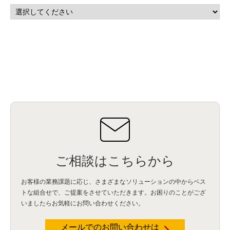
マーケティングオートメーション
(13)
SASE
(11)
データ利活用
(2)
GWS
(2)
AppSheet
(1)
Cloud Identity
(1)
Google Meet
(1)
Unica
(1)
メール配信
(1)
グループウェア
(1)
サスティナビリティ
(1)
脱炭素
(1)
SSE
(1)
Db2
(1)
Db2WoC
(1)
Db2Warehouse
(1)
Db2wh
(1)
IIAS
(1)
ランサムウェア
(13)
ARM
(5)
ChatGPT
(3)
EDR
(9)
セキュリティアリーナ
(2)
ローカル5G
(3)
無線
(4)
ETL
(3)
IICS
(5)
illumio
(6)
マイクロセグメンテーション
(6)
サイバー攻撃
(9)
AWS
(13)
SPSS
(2)
SPSS Modeler
(4)
ライセンス
(1)
データ分析
(3)
タブレット端末サービス
(1)
BigQuery
(1)
CRM
(9)
HubSpot CRM
(6)
ServiceNow
(4)
試験対策
(2)
ギガらく5G
(2)
BigFix
(4)
情報漏えい
(2)
内部不正
(5)
エンドポイント管理
(2)
Netskope
(4)
DLP
(2)
IBM Cloud Pak for Data
(2)
BMS
(1)
導入
(1)
プロセス
(1)
標準化
(1)
コールセンター
(1)
AI OCR
(1)
オンプレミス型
(1)
クラウド型
(1)
IDMC
(2)
DataStage
(5)
Web-EDI
(1)
DX化
(3)
Web API
(1)
# IDMC
(1)
# IICS
(1)
NICMA
(1)
製造業
(3)
プロトコル
(1)
Tableau
(2)
ペーパーレス
(1)
AI-OCR
(1)
BPO
(1)
FAX
(1)
FAX受注
(1)
自動連携
(2)
効率化
(2)
BI
(5)
金融
(1)
比較
(1)
情報漏洩
(6)
CSPM
(1)
設定ミス
(1)
PSTNマイグレ
(1)
2024年問題
(1)
ご相談はこちらから
ISDN終了
(1)
Guardium
(3)
海外イベント
(4)
イベント
(1)
AI for Security
(1)
Security for AI
(1)
RSAC2024
(1)
RSA Conference 2024
(1)
パッチ管理
(3)
資産管理
(1)
ILMT
(1)
IT資産管理
(2)
サブキャパシティーライセンス
(1)
お客様の業務課題に応じ、さまざまなソリューションの中からベス
Flexera
(1)
MQ
(1)
データ連携
(1)
Verify
(5)
watsonx
(16)
生成AI
(26)
トな組合せで、
ご提案をさせていただきます。お困りのことがござ
Wi-Fi
(1)
データレイクハウス
(5)
watsonx.data
(3)
データベース
(3)
いましたらお気軽にお問い合わせください。
データウェアハウス
(3)
データレイク
(4)
DWH
(3)
RAG
(6)
AI
(14)
海外
(8)
ハッカソン
(6)
CES
(9)
若手
(8)
グローバル
(12)
musubiii
(6)
無線LAN
(1)
データインテグレーション
(20)
生成AI活用
(11)
海外研修
(4)
インド
(4)
メールでのお問い合わせは