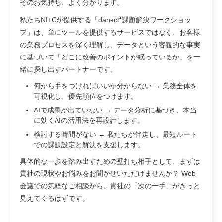
そのお気持ち、よく分かります。
私たちNI+Cが提供する「danect⁺課題解決ワークショッ
プ」は、単にツールを提供するサービスではなく、お客様
の業務プロセスを深く理解し、データという客観的な事実
に基づいて「どこに改善のポイントが眠っているか」を一
緒に探し出すパートナーです。
何から手をつければいいか分からない → 業務全体を
可視化し、優先順位をつけます。
AIで成果が出ていない → データ分析に基づき、本当
に効くAIの活用法を再設計します。
検討する時間がない → 私たちが伴走し、最短ルート
での課題設定と解決を支援します。
具体的な一歩を踏み出すための壁打ち相手として、まずは
貴社の現状やお悩みをお聞かせいただけませんか？ Web
会議での気軽なご相談から、貴社の「次の一手」がきっと
見えてくるはずです。