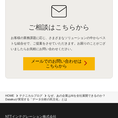
IBM App Connect
(1)
Aspera
(1)
Aspera on Cloud
(1)
CrowdStrike
(3)
IBM webMethods Integration
(1)
Mulesoft Anypoint Platform
(1)
IBM webMethods API Management
(1)
IBM API Connect
(1)
cdp
(3)
Engage Cros
(11)
動画
(5)
CES2025
(1)
OpenAI
(2)
Sora
(2)
Redshift
(1)
どこでも学べる！あなたのためのナレッジセミナー
(5)
ECS
(1)
コンテナ
(3)
ご相談はこちらから
QuickSight
(1)
AI Agent
(4)
AIエージェント
(8)
Excel
(1)
iDoperation
(1)
不正アクセス
(1)
新入社員
(3)
セキュリティインシデント
(3)
インシデント
(4)
お客様の業務課題に応じ、さまざまなソリューションの中からベス
GenAI
(4)
USB
(1)
議事録
(1)
自動化
(1)
ISO20022
(2)
交通費精算
(8)
トな組合せで、
ご提案をさせていただきます。お困りのことがござ
USBメモリ
(1)
Think
(1)
外国送金
(1)
電帳法（電子帳簿保存法）
(1)
いましたらお気軽にお問い合わせください。
暗号化通信プロトコル（TLS 1.3）
(1)
SDPF
(1)
RSAC2025
(1)
RSA Conference
(1)
RSAカンファレンス
(1)
セキュリティ意識
(1)
databricks
(2)
コラム
(18)
SFA
(1)
dataiku
(2)
Zscaler
(5)
Veo 3
(1)
AI動画生成
(2)
イベントレポート
(1)
Qilin
(1)
メールでのお問い合わせは
RaaS
(3)
サプライチェーン
(2)
Z-FILTER
(1)
Gemini
(2)
セキュリティ教育
(2)
こちらから
未経験
(1)
MFA
(1)
データファブリック
(1)
データレイクハウスソリューション
(1)
CES 2026
(2)
ゼロトラストネットワーク
(3)
watsonx Orchestrate
(4)
Slack
(2)
wxo
(1)
プリビルドエージェント
(1)
自工会ガイドライン
(1)
脆弱性診断
(1)
SIEM
(1)
LLM
(1)
watsonx.ai
(1)
2025Zscalerアドカレンダー
(1)
#2025Zscalerアドカレンダー
(1)
Red Hat OpenShift
(2)
インフラモダナイズ
(2)
脱VMware
(2)
サイバーセキュリティ
(2)
IBM Cloud
(1)
Alteryx
(5)
Project BOB
(2)
なぜ、あの企業はAIを全社展開できるのか？
HOME
テクニカルブログ
AI駆動型開発
(3)
Bob
(6)
Antigravity
(3)
AI駆動開発
(4)
Dataikuが実現する「データ分析の民主化」とは
NI+Cインシデント緊急収束サービス
(1)
キャンペーン
(1)
DX開発
(3)
スマートゴー
(3)
Smart Go
(3)
AI駆動開発、Project BOB、生成AI活用
(1)
Bobathon
(3)
Alteryx One
(3)
ランサムウェア対策
(1)
Flow
(1)
Veo3.1
(1)
Apache Iceberg
(1)
パスキー
(1)
NTTインテグレーション株式会社