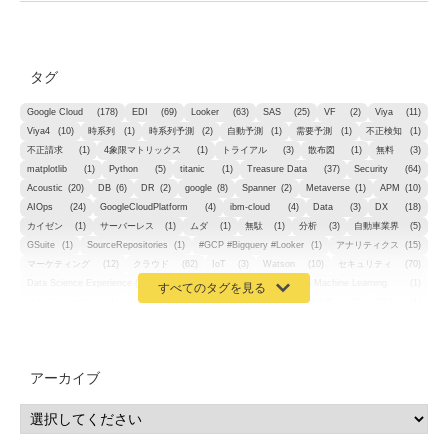
タグ
Google Cloud
(178)
EDI
(69)
Looker
(63)
SAS
(25)
VF
(2)
Viya
(11)
Viya4
(10)
時系列
(1)
時系列予測
(2)
自動予測
(1)
需要予測
(1)
不正検知
(1)
不正請求
(1)
4象限マトリックス
(1)
トライアル
(3)
散布図
(1)
無料
(3)
matplotlib
(1)
Python
(5)
titanic
(1)
Treasure Data
(37)
Security
(64)
Acoustic
(20)
DB
(6)
DR
(2)
google
(8)
Spanner
(2)
Metaverse
(1)
APM
(10)
AIOps
(24)
GoogleCloudPlatform
(4)
ibm-cloud
(4)
Data
(3)
DX
(18)
カイゼン
(1)
サーバーレス
(1)
ムダ
(1)
無駄
(1)
分析
(3)
自動車業界
(5)
GSuite
(1)
SourceRepositories
(1)
#GCP #Bigquery #Looker
(1)
アナリティクス
(15)
マーケティング
(12)
クラウド
(62)
IoT
(3)
Watson
(10)
セキュリティ
(70)
Data Science Experience (DSX)
(1)
Spark
(1)
Watson Machine Learning
(1)
オープンソース
(1)
チーム分析
(1)
機械学習
(3)
深層学習
(1)
DDI
(1)
QRadar
(1)
SOC
(2)
セキュリティ監視サービス
(3)
標的型サイバー攻撃対策
(1)
MSP
(15)
Google Workspace
(5)
量子コンピューティング
(1)
IBM
(3)
Quantum
(2)
CP4D
(5)
Oracle
(1)
Snowflake
(1)
脆弱性
(2)
脆弱性調査
(4)
API
(11)
アーカイブ
IBM i
(9)
モダナイズ
(11)
RPG
(1)
HubSpot
(16)
MA
(24)
営業支援
(2)
マーケティングオートメーション
(13)
SASE
(11)
データ利活用
(2)
GWS
(2)
AppSheet
(1)
Cloud Identity
(1)
Google Meet
(1)
Unica
(1)
メール配信
(1)
グループウェア
(1)
サスティナビリティ
(1)
脱炭素
(1)
SSE
(1)
Db2
(1)