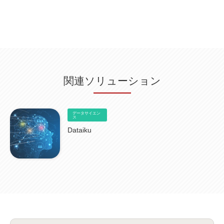
Db2WoC
(1)
Db2Warehouse
(1)
Db2wh
(1)
IIAS
(1)
ランサムウェア
(13)
ARM
(5)
ChatGPT
(3)
EDR
(9)
セキュリティアリーナ
(2)
ローカル5G
(3)
無線
(4)
ETL
(3)
IICS
(5)
illumio
(6)
マイクロセグメンテーション
(6)
サイバー攻撃
(9)
AWS
(13)
SPSS
(2)
SPSS Modeler
(4)
ライセンス
(1)
データ分析
(3)
タブレット端末サービス
(1)
BigQuery
(1)
CRM
(9)
HubSpot CRM
(6)
ServiceNow
(4)
試験対策
(2)
ギガらく5G
(2)
BigFix
(4)
情報漏えい
(2)
内部不正
(5)
エンドポイント管理
(2)
Netskope
(4)
DLP
(2)
IBM Cloud Pak for Data
(2)
BMS
(1)
導入
(1)
プロセス
(1)
標準化
(1)
関連ソリューション
コールセンター
(1)
AI OCR
(1)
オンプレミス型
(1)
クラウド型
(1)
IDMC
(2)
DataStage
(5)
Web-EDI
(1)
DX化
(3)
Web API
(1)
# IDMC
(1)
# IICS
(1)
NICMA
(1)
製造業
(3)
プロトコル
(1)
Tableau
(2)
ペーパーレス
(1)
AI-OCR
(1)
BPO
(1)
FAX
(1)
FAX受注
(1)
自動連携
(2)
効率化
(2)
BI
(5)
金融
(1)
データサイエン
比較
(1)
情報漏洩
(6)
CSPM
ス
(1)
設定ミス
(1)
PSTNマイグレ
(1)
2024年問題
(1)
ISDN終了
(1)
Guardium
(3)
海外イベント
(4)
イベント
(1)
AI for Security
(1)
Dataiku
Security for AI
(1)
RSAC2024
(1)
RSA Conference 2024
(1)
パッチ管理
(3)
資産管理
(1)
ILMT
(1)
IT資産管理
(2)
サブキャパシティーライセンス
(1)
Flexera
(1)
MQ
(1)
データ連携
(1)
Verify
(5)
watsonx
(16)
生成AI
(26)
Wi-Fi
(1)
データレイクハウス
(5)
watsonx.data
(3)
データベース
(3)
データウェアハウス
(3)
データレイク
(4)
DWH
(3)
RAG
(6)
AI
(14)
海外
(8)
ハッカソン
(6)
CES
(9)
若手
(8)
グローバル
(12)
musubiii
(6)
無線LAN
(1)
データインテグレーション
(20)
生成AI活用
(11)
海外研修
(4)
インド
(4)
Data Governance
(1)
Data Management
(1)
Lineage
(1)
パスワード
(2)
IDaaS
(2)
ID管理
(3)
API Connect
(1)
AWS Cognito
(1)
black hat
(2)
DEFCON
(2)
BIツール
(1)
Ionic
(2)
SPSS CaDS
(1)
内部不正対策
(2)
特権ID管理
(3)