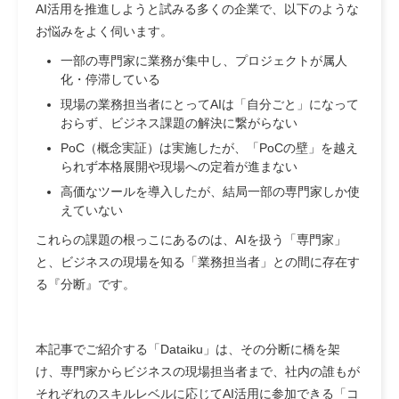
AI活用を推進しようと試みる多くの企業で、以下のような
お悩みをよく伺います。
一部の専門家に業務が集中
し、プロジェクトが属人
化・停滞している
現場の業務担当者にとってAIは
「自分ごと」になって
おらず
、ビジネス課題の解決に繋がらない
PoC（概念実証）は実施したが、
「PoCの壁」を越え
られず
本格展開や現場への定着が進まない
高価なツールを導入したが、結局
一部の専門家しか使
えていない
これらの課題の根っこにあるのは、AIを扱う「専門家」
と、ビジネスの現場を知る「業務担当者」との間に存在す
る
『分断』
です。
本記事でご紹介する「Dataiku」は、その分断に橋を架
け、専門家からビジネスの現場担当者まで、社内の誰もが
それぞれのスキルレベルに応じてAI活用に参加できる
「コ