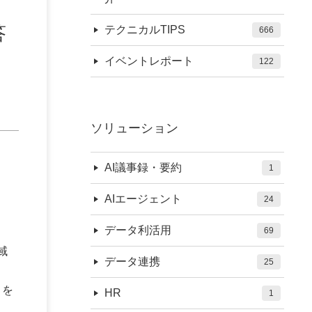
答
テクニカルTIPS
666
イベントレポート
122
ソリューション
AI議事録・要約
1
AIエージェント
24
データ利活用
69
域
データ連携
25
目を
HR
1