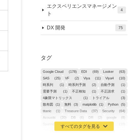
エクスペリエンスマネージメン
4
ト
DX 開発
75
タグ
Google Cloud
(178)
EDI
(69)
Looker
(63)
SAS
(25)
VF
(2)
Viya
(11)
Viya4
(10)
時系列
(1)
時系列予測
(2)
自動予測
(1)
需要予測
(1)
不正検知
(1)
不正請求
(1)
4象限マトリックス
(1)
トライアル
(3)
散布図
(1)
無料
(3)
matplotlib
(1)
Python
(5)
titanic
(1)
Treasure Data
(37)
Security
(64)
Acoustic
(20)
DB
(6)
DR
(2)
google
(8)
Spanner
(2)
Metaverse
(1)
APM
(10)
AIOps
(24)
GoogleCloudPlatform
(4)
ibm-cloud
(4)
Data
(3)
DX
(19)
カイゼン
(1)