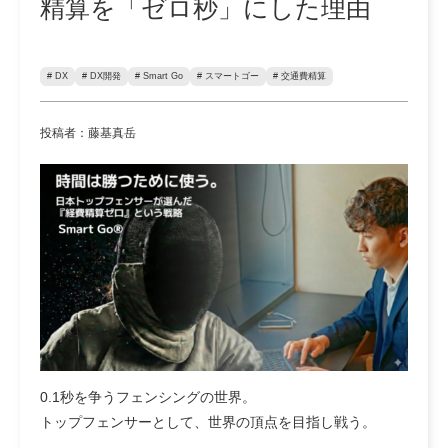
精算を「ゼロ秒」にした理由
# DX
# DX開発
# Smart Go
# スマートゴー
# 交通費精算
投稿者：藤基真岳
0.1秒を争うフェンシングの世界。
トップフェンサーとして、世界の頂点を目指し戦う。