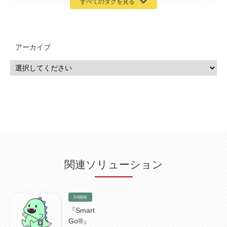
オープンソース
(1)
チーム分析
(1)
機械学習
(3)
深層学習
(1)
DDI
(1)
QRadar
(1)
SOC
(2)
セキュリティ監視サービス
(3)
標的型サイバー攻撃対策
(1)
MSP
(15)
Google Workspace
(5)
量子コンピューティング
(1)
IBM
(3)
Quantum
(2)
CP4D
(5)
Oracle
(1)
Snowflake
(1)
脆弱性
(2)
脆弱性調査
(4)
API
(11)
アーカイブ
IBM i
(9)
モダナイズ
(11)
RPG
(1)
HubSpot
(16)
MA
(24)
営業支援
(2)
マーケティングオートメーション
(13)
SASE
(11)
データ利活用
(2)
GWS
(2)
AppSheet
(1)
Cloud Identity
(1)
Google Meet
(1)
Unica
(1)
メール配信
(1)
グループウェア
(1)
サスティナビリティ
(1)
脱炭素
(1)
SSE
(1)
Db2
(1)
Db2WoC
(1)
Db2Warehouse
(1)
Db2wh
(1)
IIAS
(1)
ランサムウェア
(13)
ARM
(5)
ChatGPT
(3)
EDR
(9)
セキュリティアリーナ
(2)
ローカル5G
(3)
無線
(4)
ETL
(3)
IICS
(5)
illumio
(6)
マイクロセグメンテーション
(6)
サイバー攻撃
(9)
AWS
(13)
SPSS
(2)
SPSS Modeler
(4)
ライセンス
(1)
データ分析
(3)
タブレット端末サービス
(1)
BigQuery
(1)
CRM
(9)
HubSpot CRM
(6)
ServiceNow
(4)
試験対策
(2)
ギガらく5G
(2)
BigFix
(4)
情報漏えい
(2)
内部不正
(5)
エンドポイント管理
(2)
Netskope
(4)
DLP
(2)
IBM Cloud Pak for Data
(2)
BMS
(1)
導入
(1)
プロセス
(1)
標準化
(1)
関連ソリューション
コールセンター
(1)
AI OCR
(1)
オンプレミス型
(1)
クラウド型
(1)
IDMC
(2)
DataStage
(5)
Web-EDI
(1)
DX化
(3)
Web API
(1)
# IDMC
(1)
# IICS
(1)
NICMA
(1)
製造業
(3)
プロトコル
(1)
Tableau
(2)
ペーパーレス
(1)
AI-OCR
(1)
BPO
(1)
FAX
(1)
FAX受注
(1)
自動連携
(2)
効率化
(2)
BI
(5)
金融
(1)
DX開発
比較
(1)
情報漏洩
(6)
CSPM
(1)
設定ミス
(1)
PSTNマイグレ
(1)
2024年問題
(1)
『Smart
ISDN終了
(1)
Guardium
(3)
海外イベント
(4)
イベント
(1)
AI for Security
(1)
Go®』
Security for AI
(1)
RSAC2024
(1)
RSA Conference 2024
(1)
パッチ管理
(3)