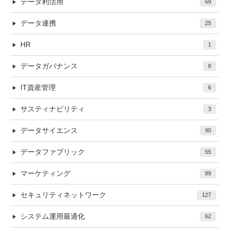
データ利活用
69
データ連携
25
HR
1
データガバナンス
8
IT資産管理
6
サスティナビリティ
3
データサイエンス
90
データファブリック
55
マーケティング
89
セキュリティネットワーク
127
システム運用最適化
62