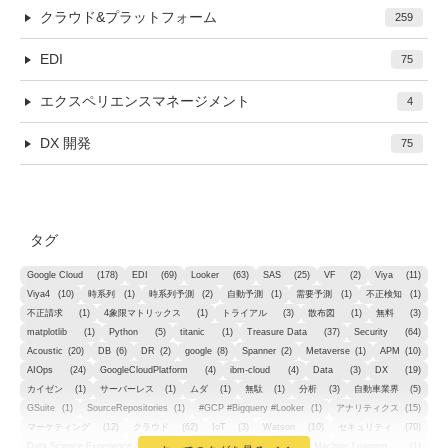
クラウド&プラットフォーム
259
EDI
75
エクスペリエンスマネージメント
4
DX 開発
75
タグ
Google Cloud
(178)
EDI
(69)
Looker
(63)
SAS
(25)
VF
(2)
Viya
(11)
Viya4
(10)
時系列
(1)
時系列予測
(2)
自動予測
(1)
需要予測
(1)
不正検知
(1)
不正請求
(1)
4象限マトリックス
(1)
トライアル
(3)
散布図
(1)
無料
(3)
matplotlib
(1)
Python
(5)
titanic
(1)
Treasure Data
(37)
Security
(64)
Acoustic
(20)
DB
(6)
DR
(2)
google
(8)
Spanner
(2)
Metaverse
(1)
APM
(10)
AIOps
(24)
GoogleCloudPlatform
(4)
ibm-cloud
(4)
Data
(3)
DX
(19)
カイゼン
(1)
サーバーレス
(1)
ムダ
(1)
無駄
(1)
分析
(3)
自動車業界
(5)
GSuite
(1)
SourceRepositories
(1)
#GCP #Bigquery #Looker
(1)
アナリティクス
(15)
マーケティング
(12)
クラウド
(62)
IoT
(3)
Watson
(10)
セキュリティ
(70)
Data Science Experience (DSX)
(1)
Spark
(1)
Watson Machine Learning
(1)