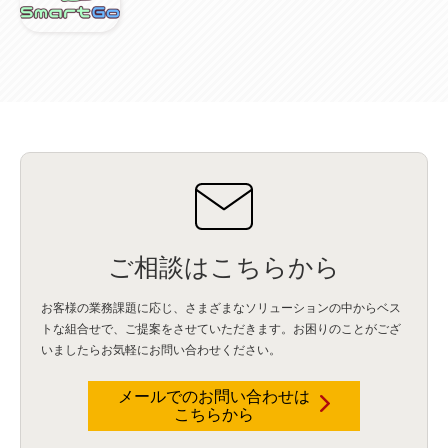
資産管理
(1)
ILMT
(1)
IT資産管理
(2)
サブキャパシティーライセンス
(1)
Flexera
(1)
MQ
(1)
データ連携
(1)
Verify
(5)
watsonx
(16)
生成AI
(26)
Wi-Fi
(1)
データレイクハウス
(5)
watsonx.data
(3)
データベース
(3)
データウェアハウス
(3)
データレイク
(4)
DWH
(3)
RAG
(6)
AI
(14)
海外
(8)
ハッカソン
(6)
CES
(9)
若手
(8)
グローバル
(12)
musubiii
(6)
無線LAN
(1)
データインテグレーション
(20)
生成AI活用
(11)
海外研修
(4)
インド
(4)
Data Governance
(1)
Data Management
(1)
Lineage
(1)
パスワード
(2)
IDaaS
(2)
ID管理
(3)
API Connect
(1)
AWS Cognito
(1)
black hat
(2)
DEFCON
(2)
BIツール
(1)
Ionic
(2)
SPSS CaDS
(1)
内部不正対策
(2)
特権ID管理
(3)
IBM App Connect
(1)
Aspera
(1)
Aspera on Cloud
(1)
CrowdStrike
(3)
IBM webMethods Integration
(1)
Mulesoft Anypoint Platform
(1)
IBM webMethods API Management
(1)
IBM API Connect
(1)
cdp
(3)
Engage Cros
(11)
動画
(5)
CES2025
(1)
OpenAI
(2)
Sora
(2)
Redshift
(1)
どこでも学べる！あなたのためのナレッジセミナー
(5)
ECS
(1)
コンテナ
(3)
ご相談はこちらから
QuickSight
(1)
AI Agent
(4)
AIエージェント
(8)
Excel
(1)
iDoperation
(1)
不正アクセス
(1)
新入社員
(3)
セキュリティインシデント
(3)
インシデント
(4)
お客様の業務課題に応じ、さまざまなソリューションの中からベス
GenAI
(4)
USB
(1)
議事録
(1)
自動化
(1)
ISO20022
(2)
交通費精算
(9)
トな組合せで、
ご提案をさせていただきます。お困りのことがござ
USBメモリ
(1)
Think
(1)
外国送金
(1)
電帳法（電子帳簿保存法）
(1)
いましたらお気軽にお問い合わせください。
暗号化通信プロトコル（TLS 1.3）
(1)
SDPF
(1)
RSAC2025
(1)
RSA Conference
(1)
RSAカンファレンス
(1)
セキュリティ意識
(1)
databricks
(2)
コラム
(18)
SFA
(1)
dataiku
(2)
Zscaler
(5)
Veo 3
(1)
AI動画生成
(2)
イベントレポート
(1)
Qilin
(1)
メールでのお問い合わせは
RaaS
(3)
サプライチェーン
(2)
Z-FILTER
(1)
Gemini
(2)
セキュリティ教育
(2)
こちらから
未経験
(1)
MFA
(1)
データファブリック
(1)
データレイクハウスソリューション
(1)
CES 2026
(2)
ゼロトラストネットワーク
(3)
watsonx Orchestrate
(4)
Slack
(2)