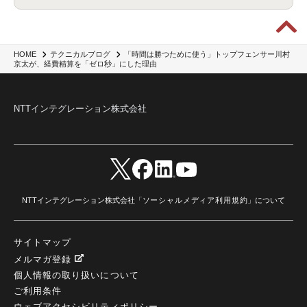
wxo
(1)
プリビルドエージェント
(1)
自工会ガイドライン
(1)
脆弱性診断
(1)
SIEM
(1)
LLM
(1)
watsonx.ai
(1)
2025Zscalerアドカレンダー
(1)
#2025Zscalerアドカレンダー
(1)
Red Hat OpenShift
(2)
インフラモダナイズ
(2)
脱VMware
(2)
サイバーセキュリティ
(2)
IBM Cloud
(1)
Alteryx
(5)
Project BOB
(2)
「時間は勝つために使う」トップフェンサー川村
HOME
テクニカルブログ
AI駆動型開発
(3)
Bob
(6)
Antigravity
(3)
AI駆動開発
(4)
京太が、経費精算を「ゼロ秒」にした理由
NI+Cインシデント緊急収束サービス
(1)
キャンペーン
(1)
DX開発
(3)
スマートゴー
(3)
Smart Go
(3)
AI駆動開発、Project BOB、生成AI活用
(1)
Bobathon
(3)
Alteryx One
(3)
ランサムウェア対策
(1)
Flow
(1)
Veo3.1
(1)
Apache Iceberg
(1)
パスキー
(1)
NTTインテグレーション株式会社
パスワードレス
(2)
AISecurity
(1)
SecurityforAI
(1)
AIforSecurity
(1)
受発注業務
(1)
部品サプライヤー
(1)
ALog
(1)
NI+Cセキュリティアリーナ
(1)
IBM Think 2026
(2)
SCS評価制度
(1)
サプライチェーン強化に向けたセキュリティ対策評価制度
(1)
マイグレーション
(1)
経費精算
(4)
AIツール
(1)
Fortinet
(1)
Fortigate
(1)
Fortibleed
(1)
ZDX
(1)
danect⁺
(1)
Treasure AI
(1)
AI議事録・要約
(1)
PLAUD - Plaud.ai
(1)
AI文字起こし・録音
(1)
NTTインテグレーション株式会社「
ソーシャルメディア利用規約
」について
サイトマップ
メルマガ登録
個人情報の取り扱いについて
ご利用条件
ウェブアクセシビリティポリシー