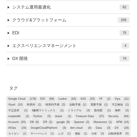
システム運用最適化
62
クラウド&プラットフォーム
259
EDI
75
エクスペリエンスマネージメント
4
DX 開発
74
タグ
Google Cloud
(178)
EDI
(69)
Looker
(63)
SAS
(25)
VF
(2)
Viya
(11)
Viya4
(10)
時系列
(1)
時系列予測
(2)
自動予測
(1)
需要予測
(1)
不正検知
(1)
不正請求
(1)
4象限マトリックス
(1)
トライアル
(3)
散布図
(1)
無料
(3)
matplotlib
(1)
Python
(5)
titanic
(1)
Treasure Data
(37)
Security
(64)
Acoustic
(20)
DB
(6)
DR
(2)
google
(8)
Spanner
(2)
Metaverse
(1)
APM
(10)
AIOps
(24)
GoogleCloudPlatform
(4)
ibm-cloud
(4)
Data
(3)
DX
(18)
カイゼン
(1)
サーバーレス
(1)
ムダ
(1)
無駄
(1)
分析
(3)
自動車業界
(5)