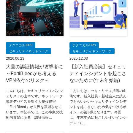
テクニカルTIPS
テクニカルTIPS
セキュリティネットワーク
セキュリティネットワーク
2026.06.23
2025.12.03
大量の認証情報が攻撃者に
【新入社員必読】セキュリ
～FortiBleedから考える
ティインシデントを起こさ
VPN依存のリスク～
ないために(年末年始編)
こんにちは、セキュリティエバンジ
こんにちは。セキュリティ担当の山
ェリストの山本です。ネットワーク
﨑です。新入社員・新社会人に読ん
境界デバイスを狙う大規模侵害
でもらいたいセキュリティインシデ
「FortiBleed」が世界を震撼させて
ントを起こさないため気をつけるポ
います。本記事では、この事象の技
イントの第3弾となります。今回
術的背景にある「認証情報…
は、年末年始に起こしやすいインシ
デントに…