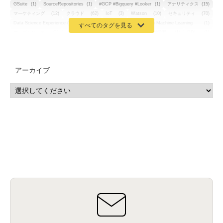
GSuite
(1)
SourceRepositories
(1)
#GCP #Bigquery #Looker
(1)
アナリティクス
(15)
マーケティング
(12)
クラウド
(62)
IoT
(3)
Watson
(10)
セキュリティ
(70)
Data Science Experience (DSX)
(1)
Spark
(1)
Watson Machine Learning
(1)
オープンソース
(1)
チーム分析
(1)
機械学習
(3)
深層学習
(1)
DDI
(1)
QRadar
(1)
SOC
(2)
セキュリティ監視サービス
(3)
標的型サイバー攻撃対策
(1)
MSP
(15)
Google Workspace
(5)
量子コンピューティング
(1)
IBM
(3)
Quantum
(2)
CP4D
(5)
Oracle
(1)
Snowflake
(1)
脆弱性
(2)
脆弱性調査
(4)
API
(11)
アーカイブ
IBM i
(9)
モダナイズ
(11)
RPG
(1)
HubSpot
(16)
MA
(24)
営業支援
(2)
マーケティングオートメーション
(13)
SASE
(11)
データ利活用
(2)
GWS
(2)
AppSheet
(1)
Cloud Identity
(1)
Google Meet
(1)
Unica
(1)
メール配信
(1)
グループウェア
(1)
サスティナビリティ
(1)
脱炭素
(1)
SSE
(1)
Db2
(1)
Db2WoC
(1)
Db2Warehouse
(1)
Db2wh
(1)
IIAS
(1)
ランサムウェア
(13)
ARM
(5)
ChatGPT
(3)
EDR
(9)
セキュリティアリーナ
(2)
ローカル5G
(3)
無線
(4)
ETL
(3)
IICS
(5)
illumio
(6)
マイクロセグメンテーション
(6)
サイバー攻撃
(9)
AWS
(13)
SPSS
(2)
SPSS Modeler
(4)
ライセンス
(1)
データ分析
(3)
タブレット端末サービス
(1)
BigQuery
(1)
CRM
(9)
HubSpot CRM
(6)
ServiceNow
(4)
試験対策
(2)
ギガらく5G
(2)
BigFix
(4)
情報漏えい
(2)
内部不正
(5)
エンドポイント管理
(2)
Netskope
(4)
DLP
(2)
IBM Cloud Pak for Data
(2)
BMS
(1)
導入
(1)
プロセス
(1)
標準化
(1)
コールセンター
(1)
AI OCR
(1)
オンプレミス型
(1)
クラウド型
(1)
IDMC
(2)
DataStage
(5)
Web-EDI
(1)
DX化
(3)
Web API
(1)
# IDMC
(1)
# IICS
(1)
NICMA
(1)
製造業
(3)
プロトコル
(1)
Tableau
(2)
ペーパーレス
(1)
AI-OCR
(1)
BPO
(1)
FAX
(1)
FAX受注
(1)
自動連携
(2)
効率化
(2)
BI
(5)
金融
(1)
比較
(1)
情報漏洩
(6)
CSPM
(1)
設定ミス
(1)
PSTNマイグレ
(1)
2024年問題
(1)