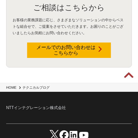
ご相談はこちらから
ISDN終了
(1)
Guardium
(3)
海外イベント
(4)
イベント
(1)
AI for Security
(1)
Security for AI
(1)
RSAC2024
(1)
RSA Conference 2024
(1)
パッチ管理
(3)
資産管理
(1)
ILMT
(1)
IT資産管理
(2)
サブキャパシティーライセンス
(1)
お客様の業務課題に応じ、さまざまなソリューションの中からベス
Flexera
(1)
MQ
(1)
データ連携
(1)
Verify
(5)
watsonx
(16)
生成AI
(26)
トな組合せで、
ご提案をさせていただきます。お困りのことがござ
Wi-Fi
(1)
データレイクハウス
(5)
watsonx.data
(3)
データベース
(3)
いましたらお気軽にお問い合わせください。
データウェアハウス
(3)
データレイク
(4)
DWH
(3)
RAG
(6)
AI
(14)
海外
(8)
ハッカソン
(6)
CES
(9)
若手
(8)
グローバル
(12)
musubiii
(6)
無線LAN
(1)
データインテグレーション
(20)
生成AI活用
(11)
海外研修
(4)
インド
(4)
メールでのお問い合わせは
こちらから
Data Governance
(1)
Data Management
(1)
Lineage
(1)
パスワード
(2)
IDaaS
(2)
ID管理
(3)
API Connect
(1)
AWS Cognito
(1)
black hat
(2)
DEFCON
(2)
BIツール
(1)
Ionic
(2)
SPSS CaDS
(1)
内部不正対策
(2)
特権ID管理
(3)
IBM App Connect
(1)
Aspera
(1)
Aspera on Cloud
(1)
CrowdStrike
(3)
IBM webMethods Integration
(1)
Mulesoft Anypoint Platform
(1)
IBM webMethods API Management
(1)
IBM API Connect
(1)
cdp
(3)
Engage Cros
(11)
動画
(5)
CES2025
(1)
OpenAI
(2)
Sora
(2)
Redshift
(1)
HOME
テクニカルブログ
どこでも学べる！あなたのためのナレッジセミナー
(5)
ECS
(1)
コンテナ
(3)
QuickSight
(1)
AI Agent
(4)
AIエージェント
(8)
Excel
(1)
iDoperation
(1)
不正アクセス
(1)
新入社員
(3)
セキュリティインシデント
(3)
インシデント
(4)
NTTインテグレーション株式会社
GenAI
(4)
USB
(1)
議事録
(1)
自動化
(1)
ISO20022
(2)
交通費精算
(8)
USBメモリ
(1)
Think
(1)
外国送金
(1)
電帳法（電子帳簿保存法）
(1)
暗号化通信プロトコル（TLS 1.3）
(1)
SDPF
(1)
RSAC2025
(1)
RSA Conference
(1)
RSAカンファレンス
(1)
セキュリティ意識
(1)
databricks
(2)
コラム
(18)
SFA
(1)
dataiku
(2)
Zscaler
(5)
Veo 3
(1)
AI動画生成
(2)
イベントレポート
(1)
Qilin
(1)