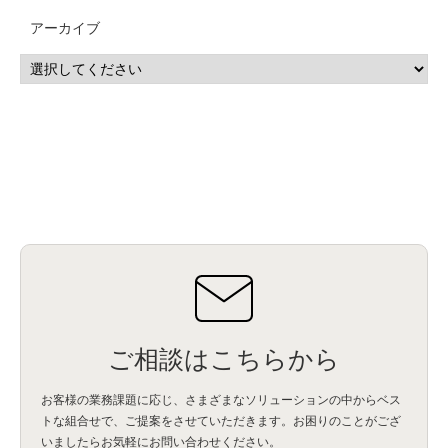
CP4D
(5)
Oracle
(1)
Snowflake
(1)
脆弱性
(2)
脆弱性調査
(4)
API
(11)
アーカイブ
IBM i
(9)
モダナイズ
(11)
RPG
(1)
HubSpot
(16)
MA
(24)
営業支援
(2)
マーケティングオートメーション
(13)
SASE
(11)
データ利活用
(2)
GWS
(2)
AppSheet
(1)
Cloud Identity
(1)
Google Meet
(1)
Unica
(1)
メール配信
(1)
グループウェア
(1)
サスティナビリティ
(1)
脱炭素
(1)
SSE
(1)
Db2
(1)
Db2WoC
(1)
Db2Warehouse
(1)
Db2wh
(1)
IIAS
(1)
ランサムウェア
(13)
ARM
(5)
ChatGPT
(3)
EDR
(9)
セキュリティアリーナ
(2)
ローカル5G
(3)
無線
(4)
ETL
(3)
IICS
(5)
illumio
(6)
マイクロセグメンテーション
(6)
サイバー攻撃
(9)
AWS
(13)
SPSS
(2)
SPSS Modeler
(4)
ライセンス
(1)
データ分析
(3)
タブレット端末サービス
(1)
BigQuery
(1)
CRM
(9)
HubSpot CRM
(6)
ServiceNow
(4)
試験対策
(2)
ギガらく5G
(2)
BigFix
(4)
情報漏えい
(2)
内部不正
(5)
エンドポイント管理
(2)
Netskope
(4)
DLP
(2)
IBM Cloud Pak for Data
(2)
BMS
(1)
導入
(1)
プロセス
(1)
標準化
(1)
コールセンター
(1)
AI OCR
(1)
オンプレミス型
(1)
クラウド型
(1)
IDMC
(2)
DataStage
(5)
Web-EDI
(1)
DX化
(3)
Web API
(1)
# IDMC
(1)
# IICS
(1)
NICMA
(1)
製造業
(3)
プロトコル
(1)
Tableau
(2)
ペーパーレス
(1)
AI-OCR
(1)
BPO
(1)
FAX
(1)
FAX受注
(1)
自動連携
(2)
効率化
(2)
BI
(5)
金融
(1)
比較
(1)
情報漏洩
(6)
CSPM
(1)
設定ミス
(1)
PSTNマイグレ
(1)
2024年問題
(1)
ご相談はこちらから
ISDN終了
(1)
Guardium
(3)
海外イベント
(4)
イベント
(1)
AI for Security
(1)
Security for AI
(1)
RSAC2024
(1)
RSA Conference 2024
(1)
パッチ管理
(3)
資産管理
(1)
ILMT
(1)
IT資産管理
(2)
サブキャパシティーライセンス
(1)
お客様の業務課題に応じ、さまざまなソリューションの中からベス
Flexera
(1)
MQ
(1)
データ連携
(1)
Verify
(5)
watsonx
(16)
生成AI
(26)
トな組合せで、
ご提案をさせていただきます。お困りのことがござ
Wi-Fi
(1)
データレイクハウス
(5)
watsonx.data
(3)
データベース
(3)
いましたらお気軽にお問い合わせください。
データウェアハウス
(3)
データレイク
(4)
DWH
(3)
RAG
(6)
AI
(14)
海外
(8)