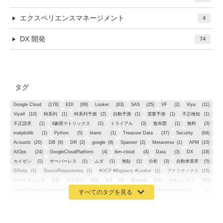
エクスペリエンスマネージメント
4
DX 開発
74
タグ
Google Cloud
(178)
EDI
(69)
Looker
(63)
SAS
(25)
VF
(2)
Viya
(11)
Viya4
(10)
時系列
(1)
時系列予測
(2)
自動予測
(1)
需要予測
(1)
不正検知
(1)
不正請求
(1)
4象限マトリックス
(1)
トライアル
(3)
散布図
(1)
無料
(3)
matplotlib
(1)
Python
(5)
titanic
(1)
Treasure Data
(37)
Security
(64)
Acoustic
(20)
DB
(6)
DR
(2)
google
(8)
Spanner
(2)
Metaverse
(1)
APM
(10)
AIOps
(24)
GoogleCloudPlatform
(4)
ibm-cloud
(4)
Data
(3)
DX
(18)
カイゼン
(1)
サーバーレス
(1)
ムダ
(1)
無駄
(1)
分析
(3)
自動車業界
(5)
GSuite
(1)
SourceRepositories
(1)
#GCP #Bigquery #Looker
(1)
アナリティクス
(15)
マーケティング
(12)
クラウド
(62)
IoT
(3)
Watson
(10)
セキュリティ
(70)
Data Science Experience (DSX)
(1)
Spark
(1)
Watson Machine Learning
(1)
オープンソース
(1)
チーム分析
(1)
機械学習
(3)
深層学習
(1)
DDI
(1)
QRadar
(1)
SOC
(2)
セキュリティ監視サービス
(3)
標的型サイバー攻撃対策
(1)
MSP
(15)
Google Workspace
(5)
量子コンピューティング
(1)
IBM
(3)
Quantum
(2)