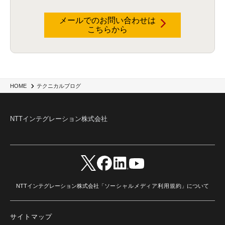
ハッカソン
(6)
CES
(9)
若手
(8)
グローバル
(12)
musubiii
(6)
無線LAN
(1)
データインテグレーション
(20)
生成AI活用
(11)
海外研修
(4)
インド
(4)
メールでのお問い合わせは
こちらから
Data Governance
(1)
Data Management
(1)
Lineage
(1)
パスワード
(2)
IDaaS
(2)
ID管理
(3)
API Connect
(1)
AWS Cognito
(1)
black hat
(2)
DEFCON
(2)
BIツール
(1)
Ionic
(2)
SPSS CaDS
(1)
内部不正対策
(2)
特権ID管理
(3)
IBM App Connect
(1)
Aspera
(1)
Aspera on Cloud
(1)
CrowdStrike
(3)
IBM webMethods Integration
(1)
Mulesoft Anypoint Platform
(1)
IBM webMethods API Management
(1)
IBM API Connect
(1)
cdp
(3)
Engage Cros
(11)
動画
(5)
CES2025
(1)
OpenAI
(2)
Sora
(2)
Redshift
(1)
HOME
テクニカルブログ
どこでも学べる！あなたのためのナレッジセミナー
(5)
ECS
(1)
コンテナ
(3)
QuickSight
(1)
AI Agent
(4)
AIエージェント
(8)
Excel
(1)
iDoperation
(1)
不正アクセス
(1)
新入社員
(3)
セキュリティインシデント
(3)
インシデント
(4)
NTTインテグレーション株式会社
GenAI
(4)
USB
(1)
議事録
(1)
自動化
(1)
ISO20022
(2)
交通費精算
(8)
USBメモリ
(1)
Think
(1)
外国送金
(1)
電帳法（電子帳簿保存法）
(1)
暗号化通信プロトコル（TLS 1.3）
(1)
SDPF
(1)
RSAC2025
(1)
RSA Conference
(1)
RSAカンファレンス
(1)
セキュリティ意識
(1)
databricks
(2)
コラム
(18)
SFA
(1)
dataiku
(2)
Zscaler
(5)
Veo 3
(1)
AI動画生成
(2)
イベントレポート
(1)
Qilin
(1)
RaaS
(3)
サプライチェーン
(2)
Z-FILTER
(1)
Gemini
(2)
セキュリティ教育
(2)
未経験
(1)
MFA
(1)
データファブリック
(1)
データレイクハウスソリューション
(1)
NTTインテグレーション株式会社「
ソーシャルメディア利用規約
」について
CES 2026
(2)
ゼロトラストネットワーク
(3)
watsonx Orchestrate
(4)
Slack
(2)
wxo
(1)
プリビルドエージェント
(1)
自工会ガイドライン
(1)
脆弱性診断
(1)
SIEM
(1)
LLM
(1)
watsonx.ai
(1)
2025Zscalerアドカレンダー
(1)
サイトマップ
#2025Zscalerアドカレンダー
(1)
Red Hat OpenShift
(2)
インフラモダナイズ
(2)