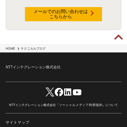
ハッカソン
(6)
CES
(9)
若手
(8)
グローバル
(12)
musubiii
(6)
無線LAN
(1)
データインテグレーション
(20)
生成AI活用
(11)
海外研修
(4)
インド
(4)
メールでのお問い合わせは
こちらから
Data Governance
(1)
Data Management
(1)
Lineage
(1)
パスワード
(2)
IDaaS
(2)
ID管理
(3)
API Connect
(1)
AWS Cognito
(1)
black hat
(2)
DEFCON
(2)
BIツール
(1)
Ionic
(2)
SPSS CaDS
(1)
内部不正対策
(2)
特権ID管理
(3)
IBM App Connect
(1)
Aspera
(1)
Aspera on Cloud
(1)
CrowdStrike
(3)
IBM webMethods Integration
(1)
Mulesoft Anypoint Platform
(1)
IBM webMethods API Management
(1)
IBM API Connect
(1)
cdp
(3)
Engage Cros
(11)
動画
(5)
CES2025
(1)
OpenAI
(2)
Sora
(2)
Redshift
(1)
HOME
テクニカルブログ
どこでも学べる！あなたのためのナレッジセミナー
(5)
ECS
(1)
コンテナ
(3)
QuickSight
(1)
AI Agent
(4)
AIエージェント
(8)
Excel
(1)
iDoperation
(1)
不正アクセス
(1)
新入社員
(3)
セキュリティインシデント
(3)
インシデント
(4)
NTTインテグレーション株式会社
GenAI
(4)
USB
(1)
議事録
(1)
自動化
(1)
ISO20022
(2)
交通費精算
(9)
USBメモリ
(1)
Think
(1)
外国送金
(1)
電帳法（電子帳簿保存法）
(1)
暗号化通信プロトコル（TLS 1.3）
(1)
SDPF
(1)
RSAC2025
(1)
RSA Conference
(1)
RSAカンファレンス
(1)
セキュリティ意識
(1)
databricks
(2)
コラム
(18)
SFA
(1)
dataiku
(2)
Zscaler
(5)
Veo 3
(1)
AI動画生成
(2)
イベントレポート
(1)
Qilin
(1)
RaaS
(3)
サプライチェーン
(2)
Z-FILTER
(1)
Gemini
(2)
セキュリティ教育
(2)
未経験
(1)
MFA
(1)
データファブリック
(1)
データレイクハウスソリューション
(1)
NTTインテグレーション株式会社「
ソーシャルメディア利用規約
」について
CES 2026
(2)
ゼロトラストネットワーク
(3)
watsonx Orchestrate
(4)
Slack
(2)
wxo
(1)
プリビルドエージェント
(1)
自工会ガイドライン
(1)
脆弱性診断
(1)
SIEM
(1)
LLM
(1)
watsonx.ai
(1)
2025Zscalerアドカレンダー
(1)
サイトマップ
#2025Zscalerアドカレンダー
(1)
Red Hat OpenShift
(2)
インフラモダナイズ
(2)