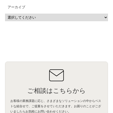
CP4D
(5)
Oracle
(1)
Snowflake
(1)
脆弱性
(2)
脆弱性調査
(4)
API
(11)
アーカイブ
IBM i
(9)
モダナイズ
(11)
RPG
(1)
HubSpot
(16)
MA
(24)
営業支援
(2)
マーケティングオートメーション
(13)
SASE
(11)
データ利活用
(2)
GWS
(2)
AppSheet
(1)
Cloud Identity
(1)
Google Meet
(1)
Unica
(1)
メール配信
(1)
グループウェア
(1)
サスティナビリティ
(1)
脱炭素
(1)
SSE
(1)
Db2
(1)
Db2WoC
(1)
Db2Warehouse
(1)
Db2wh
(1)
IIAS
(1)
ランサムウェア
(13)
ARM
(5)
ChatGPT
(3)
EDR
(9)
セキュリティアリーナ
(2)
ローカル5G
(3)
無線
(4)
ETL
(3)
IICS
(5)
illumio
(6)
マイクロセグメンテーション
(6)
サイバー攻撃
(9)
AWS
(13)
SPSS
(2)
SPSS Modeler
(4)
ライセンス
(1)
データ分析
(3)
タブレット端末サービス
(1)
BigQuery
(1)
CRM
(9)
HubSpot CRM
(6)
ServiceNow
(4)
試験対策
(2)
ギガらく5G
(2)
BigFix
(4)
情報漏えい
(2)
内部不正
(5)
エンドポイント管理
(2)
Netskope
(4)
DLP
(2)
IBM Cloud Pak for Data
(2)
BMS
(1)
導入
(1)
プロセス
(1)
標準化
(1)
コールセンター
(1)
AI OCR
(1)
オンプレミス型
(1)
クラウド型
(1)
IDMC
(2)
DataStage
(5)
Web-EDI
(1)
DX化
(3)
Web API
(1)
# IDMC
(1)
# IICS
(1)
NICMA
(1)
製造業
(3)
プロトコル
(1)
Tableau
(2)
ペーパーレス
(1)
AI-OCR
(1)
BPO
(1)
FAX
(1)
FAX受注
(1)
自動連携
(2)
効率化
(2)
BI
(5)
金融
(1)
比較
(1)
情報漏洩
(6)
CSPM
(1)
設定ミス
(1)
PSTNマイグレ
(1)
2024年問題
(1)
ご相談はこちらから
ISDN終了
(1)
Guardium
(3)
海外イベント
(4)
イベント
(1)
AI for Security
(1)
Security for AI
(1)
RSAC2024
(1)
RSA Conference 2024
(1)
パッチ管理
(3)
資産管理
(1)
ILMT
(1)
IT資産管理
(2)
サブキャパシティーライセンス
(1)
お客様の業務課題に応じ、さまざまなソリューションの中からベス
Flexera
(1)
MQ
(1)
データ連携
(1)
Verify
(5)
watsonx
(16)
生成AI
(26)
トな組合せで、
ご提案をさせていただきます。お困りのことがござ
Wi-Fi
(1)
データレイクハウス
(5)
watsonx.data
(3)
データベース
(3)
いましたらお気軽にお問い合わせください。
データウェアハウス
(3)
データレイク
(4)
DWH
(3)
RAG
(6)
AI
(14)
海外
(8)