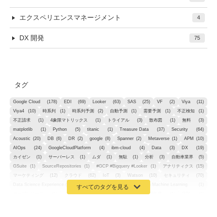
エクスペリエンスマネージメント
4
DX 開発
75
タグ
Google Cloud
(178)
EDI
(69)
Looker
(63)
SAS
(25)
VF
(2)
Viya
(11)
Viya4
(10)
時系列
(1)
時系列予測
(2)
自動予測
(1)
需要予測
(1)
不正検知
(1)
不正請求
(1)
4象限マトリックス
(1)
トライアル
(3)
散布図
(1)
無料
(3)
matplotlib
(1)
Python
(5)
titanic
(1)
Treasure Data
(37)
Security
(64)
Acoustic
(20)
DB
(6)
DR
(2)
google
(8)
Spanner
(2)
Metaverse
(1)
APM
(10)
AIOps
(24)
GoogleCloudPlatform
(4)
ibm-cloud
(4)
Data
(3)
DX
(19)
カイゼン
(1)
サーバーレス
(1)
ムダ
(1)
無駄
(1)
分析
(3)
自動車業界
(5)
GSuite
(1)
SourceRepositories
(1)
#GCP #Bigquery #Looker
(1)
アナリティクス
(15)
マーケティング
(12)
クラウド
(62)
IoT
(3)
Watson
(10)
セキュリティ
(70)
Data Science Experience (DSX)
(1)
Spark
(1)
Watson Machine Learning
(1)
オープンソース
(1)
チーム分析
(1)
機械学習
(3)
深層学習
(1)
DDI
(1)
QRadar
(1)
SOC
(2)
セキュリティ監視サービス
(3)
標的型サイバー攻撃対策
(1)
MSP
(15)
Google Workspace
(5)
量子コンピューティング
(1)
IBM
(3)
Quantum
(2)