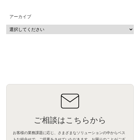
MSP
(15)
Google Workspace
(5)
量子コンピューティング
(1)
IBM
(3)
Quantum
(2)
CP4D
(5)
Oracle
(1)
Snowflake
(1)
脆弱性
(2)
脆弱性調査
(4)
API
(11)
アーカイブ
IBM i
(9)
モダナイズ
(11)
RPG
(1)
HubSpot
(16)
MA
(24)
営業支援
(2)
マーケティングオートメーション
(13)
SASE
(11)
データ利活用
(2)
GWS
(2)
AppSheet
(1)
Cloud Identity
(1)
Google Meet
(1)
Unica
(1)
メール配信
(1)
グループウェア
(1)
サスティナビリティ
(1)
脱炭素
(1)
SSE
(1)
Db2
(1)
Db2WoC
(1)
Db2Warehouse
(1)
Db2wh
(1)
IIAS
(1)
ランサムウェア
(13)
ARM
(5)
ChatGPT
(3)
EDR
(9)
セキュリティアリーナ
(2)
ローカル5G
(3)
無線
(4)
ETL
(3)
IICS
(5)
illumio
(6)
マイクロセグメンテーション
(6)
サイバー攻撃
(9)
AWS
(13)
SPSS
(2)
SPSS Modeler
(4)
ライセンス
(1)
データ分析
(3)
タブレット端末サービス
(1)
BigQuery
(1)
CRM
(9)
HubSpot CRM
(6)
ServiceNow
(4)
試験対策
(2)
ギガらく5G
(2)
BigFix
(4)
情報漏えい
(2)
内部不正
(5)
エンドポイント管理
(2)
Netskope
(4)
DLP
(2)
IBM Cloud Pak for Data
(2)
BMS
(1)
導入
(1)
プロセス
(1)
標準化
(1)
コールセンター
(1)
AI OCR
(1)
オンプレミス型
(1)
クラウド型
(1)
IDMC
(2)
DataStage
(5)
Web-EDI
(1)
DX化
(3)
Web API
(1)
# IDMC
(1)
# IICS
(1)
NICMA
(1)
製造業
(3)
プロトコル
(1)
Tableau
(2)
ペーパーレス
(1)
AI-OCR
(1)
BPO
(1)
FAX
(1)
FAX受注
(1)
自動連携
(2)
効率化
(2)
BI
(5)
金融
(1)
比較
(1)
情報漏洩
(6)
CSPM
(1)
設定ミス
(1)
PSTNマイグレ
(1)
2024年問題
(1)
ご相談はこちらから
ISDN終了
(1)
Guardium
(3)
海外イベント
(4)
イベント
(1)
AI for Security
(1)
Security for AI
(1)
RSAC2024
(1)
RSA Conference 2024
(1)
パッチ管理
(3)
資産管理
(1)
ILMT
(1)
IT資産管理
(2)
サブキャパシティーライセンス
(1)
お客様の業務課題に応じ、さまざまなソリューションの中からベス
Flexera
(1)
MQ
(1)
データ連携
(1)
Verify
(5)
watsonx
(16)
生成AI
(26)
トな組合せで、
ご提案をさせていただきます。お困りのことがござ