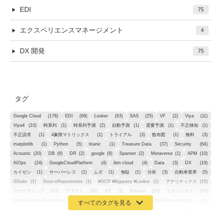
EDI
75
エクスペリエンスマネージメント
4
DX 開発
75
タグ
Google Cloud
(178)
EDI
(69)
Looker
(63)
SAS
(25)
VF
(2)
Viya
(11)
Viya4
(10)
時系列
(1)
時系列予測
(2)
自動予測
(1)
需要予測
(1)
不正検知
(1)
不正請求
(1)
4象限マトリックス
(1)
トライアル
(3)
散布図
(1)
無料
(3)
matplotlib
(1)
Python
(5)
titanic
(1)
Treasure Data
(37)
Security
(64)
Acoustic
(20)
DB
(6)
DR
(2)
google
(8)
Spanner
(2)
Metaverse
(1)
APM
(10)
AIOps
(24)
GoogleCloudPlatform
(4)
ibm-cloud
(4)
Data
(3)
DX
(19)
カイゼン
(1)
サーバーレス
(1)
ムダ
(1)
無駄
(1)
分析
(3)
自動車業界
(5)
GSuite
(1)
SourceRepositories
(1)
#GCP #Bigquery #Looker
(1)
アナリティクス
(15)
マーケティング
(12)
クラウド
(62)
IoT
(3)
Watson
(10)
セキュリティ
(70)
Data Science Experience (DSX)
(1)
Spark
(1)
Watson Machine Learning
(1)
オープンソース
(1)
チーム分析
(1)
機械学習
(3)
深層学習
(1)
DDI
(1)
QRadar
(1)
SOC
(2)
セキュリティ監視サービス
(3)
標的型サイバー攻撃対策
(1)