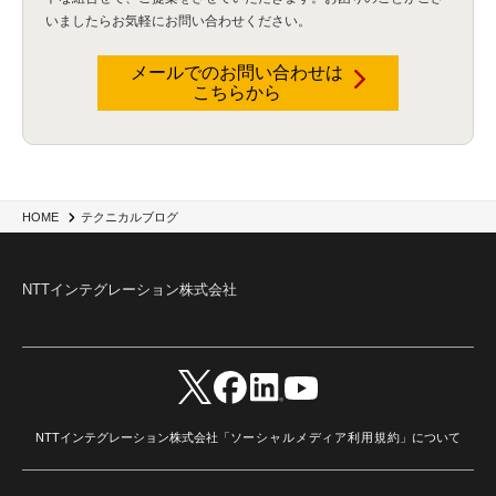
Wi-Fi
(1)
データレイクハウス
(5)
watsonx.data
(3)
データベース
(3)
いましたらお気軽にお問い合わせください。
データウェアハウス
(3)
データレイク
(4)
DWH
(3)
RAG
(6)
AI
(14)
海外
(8)
ハッカソン
(6)
CES
(9)
若手
(8)
グローバル
(12)
musubiii
(6)
無線LAN
(1)
データインテグレーション
(20)
生成AI活用
(11)
海外研修
(4)
インド
(4)
メールでのお問い合わせは
こちらから
Data Governance
(1)
Data Management
(1)
Lineage
(1)
パスワード
(2)
IDaaS
(2)
ID管理
(3)
API Connect
(1)
AWS Cognito
(1)
black hat
(2)
DEFCON
(2)
BIツール
(1)
Ionic
(2)
SPSS CaDS
(1)
内部不正対策
(2)
特権ID管理
(3)
IBM App Connect
(1)
Aspera
(1)
Aspera on Cloud
(1)
CrowdStrike
(3)
IBM webMethods Integration
(1)
Mulesoft Anypoint Platform
(1)
IBM webMethods API Management
(1)
IBM API Connect
(1)
cdp
(3)
Engage Cros
(11)
動画
(5)
CES2025
(1)
OpenAI
(2)
Sora
(2)
Redshift
(1)
HOME
テクニカルブログ
どこでも学べる！あなたのためのナレッジセミナー
(5)
ECS
(1)
コンテナ
(3)
QuickSight
(1)
AI Agent
(4)
AIエージェント
(8)
Excel
(1)
iDoperation
(1)
不正アクセス
(1)
新入社員
(3)
セキュリティインシデント
(3)
インシデント
(4)
NTTインテグレーション株式会社
GenAI
(4)
USB
(1)
議事録
(1)
自動化
(1)
ISO20022
(2)
交通費精算
(9)
USBメモリ
(1)
Think
(1)
外国送金
(1)
電帳法（電子帳簿保存法）
(1)
暗号化通信プロトコル（TLS 1.3）
(1)
SDPF
(1)
RSAC2025
(1)
RSA Conference
(1)
RSAカンファレンス
(1)
セキュリティ意識
(1)
databricks
(2)
コラム
(18)
SFA
(1)
dataiku
(2)
Zscaler
(5)
Veo 3
(1)
AI動画生成
(2)
イベントレポート
(1)
Qilin
(1)
RaaS
(3)
サプライチェーン
(2)
Z-FILTER
(1)
Gemini
(2)
セキュリティ教育
(2)
未経験
(1)
MFA
(1)
データファブリック
(1)
データレイクハウスソリューション
(1)
NTTインテグレーション株式会社「
ソーシャルメディア利用規約
」について
CES 2026
(2)
ゼロトラストネットワーク
(3)
watsonx Orchestrate
(4)
Slack
(2)
wxo
(1)
プリビルドエージェント
(1)
自工会ガイドライン
(1)
脆弱性診断
(1)
SIEM
(1)
LLM
(1)
watsonx.ai
(1)
2025Zscalerアドカレンダー
(1)