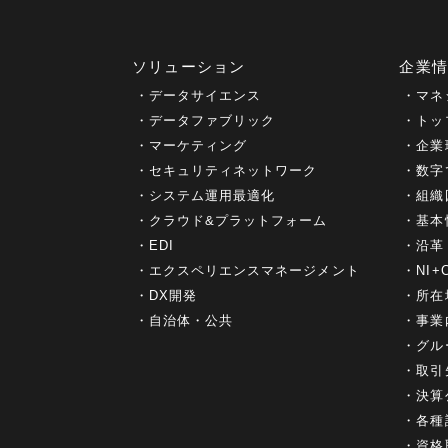
ソリューション
企業
データサイエンス
マネ
データファブリック
トッ
マーケティング
企業
セキュリティネットワーク
数字
システム運用最適化
組織
クラウド&プラットフォーム
基本
EDI
沿革
エクスペリエンスマネージメント
NI
DX開発
所在
自治体・公共
事業
グル
取引
決算
各種
資格