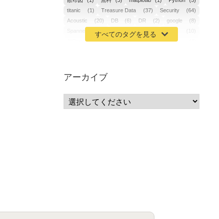
散布図
(1)
無料
(3)
matplotlib
(1)
Python
(5)
titanic
(1)
Treasure Data
(37)
Security
(64)
Acoustic
(20)
DB
(6)
DR
(2)
google
(8)
Spanner
(2)
Metaverse
(1)
APM
(10)
AIOps
(24)
GoogleCloudPlatform
(4)
ibm-cloud
(4)
Data
(3)
DX
(18)
カイゼン
(1)
サーバーレス
(1)
ムダ
(1)
無駄
(1)
分析
(3)
自動車業界
(5)
GSuite
(1)
アーカイブ
SourceRepositories
(1)
#GCP #Bigquery #Looker
(1)
アナリティクス
(15)
マーケティング
(12)
クラウド
(62)
IoT
(3)
Watson
(10)
セキュリティ
(70)
Data Science Experience (DSX)
(1)
Spark
(1)
Watson Machine Learning
(1)
オープンソース
(1)
チーム分析
(1)
機械学習
(3)
深層学習
(1)
DDI
(1)
QRadar
(1)
SOC
(2)
セキュリティ監視サービス
(3)
標的型サイバー攻撃対策
(1)
MSP
(15)
Google Workspace
(5)
量子コンピューティング
(1)
IBM
(3)
Quantum
(2)
CP4D
(5)
Oracle
(1)
Snowflake
(1)
脆弱性
(2)
脆弱性調査
(4)