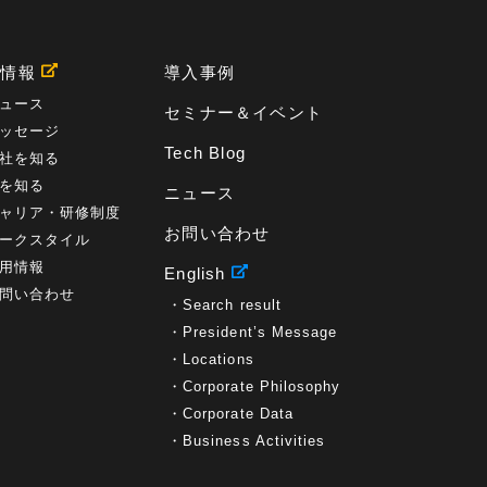
プロセス
(1)
標準化
(1)
コールセンター
(1)
AI OCR
(1)
オンプレミス型
(1)
クラウド型
(1)
IDMC
(2)
DataStage
(5)
Web-EDI
(1)
用情報
導入事例
DX化
(3)
Web API
(1)
# IDMC
(1)
# IICS
(1)
NICMA
(1)
製造業
(3)
プロトコル
(1)
ュース
セミナー＆イベント
Tableau
(2)
ペーパーレス
(1)
AI-OCR
(1)
ッセージ
BPO
(1)
FAX
(1)
FAX受注
(1)
自動連携
(2)
Tech Blog
社を知る
効率化
(2)
BI
(5)
金融
(1)
比較
(1)
を知る
ニュース
情報漏洩
(6)
CSPM
(1)
設定ミス
(1)
ャリア・研修制度
PSTNマイグレ
(1)
2024年問題
(1)
ISDN終了
(1)
お問い合わせ
Guardium
(3)
海外イベント
(4)
イベント
(1)
ークスタイル
AI for Security
(1)
Security for AI
(1)
用情報
English
RSAC2024
(1)
RSA Conference 2024
(1)
問い合わせ
Search result
パッチ管理
(3)
資産管理
(1)
ILMT
(1)
IT資産管理
(2)
サブキャパシティーライセンス
(1)
President’s Message
Flexera
(1)
MQ
(1)
データ連携
(1)
Verify
(5)
Locations
watsonx
(16)
生成AI
(26)
Wi-Fi
(1)
Corporate Philosophy
データレイクハウス
(5)
watsonx.data
(3)
Corporate Data
データベース
(3)
データウェアハウス
(3)
Business Activities
データレイク
(4)
DWH
(3)
RAG
(6)
AI
(14)
海外
(8)
ハッカソン
(6)
CES
(9)
若手
(8)