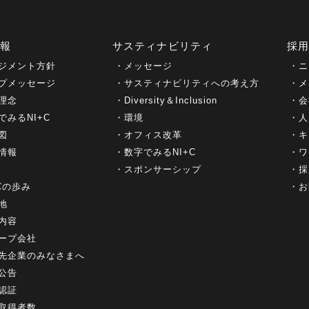
情報
サスティナビリティ
採
ジメント方針
メッセージ
ニ
プメッセージ
サスティナビリティへの考え方
メ
理念
Diversity＆Inclusion
会
でみるNI+C
環境
人
図
オフィス改革
キ
情報
数字でみるNI+C
ワ
スポンサーシップ
採
+Cの歩み
お
地
内容
ープ会社
先企業のみなさまへ
公告
認証
取得者数