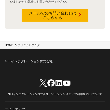
いましたらお気軽にお問い合わせください。
データウェアハウス
(3)
データレイク
(4)
DWH
(3)
RAG
(6)
AI
(14)
海外
(8)
ハッカソン
(6)
CES
(9)
若手
(8)
グローバル
(12)
musubiii
(6)
無線LAN
(1)
データインテグレーション
(20)
生成AI活用
(11)
海外研修
(4)
インド
(4)
メールでのお問い合わせは
こちらから
Data Governance
(1)
Data Management
(1)
Lineage
(1)
パスワード
(2)
IDaaS
(2)
ID管理
(3)
API Connect
(1)
AWS Cognito
(1)
black hat
(2)
DEFCON
(2)
BIツール
(1)
Ionic
(2)
SPSS CaDS
(1)
内部不正対策
(2)
特権ID管理
(3)
IBM App Connect
(1)
Aspera
(1)
Aspera on Cloud
(1)
CrowdStrike
(3)
IBM webMethods Integration
(1)
Mulesoft Anypoint Platform
(1)
IBM webMethods API Management
(1)
IBM API Connect
(1)
cdp
(3)
Engage Cros
(11)
動画
(5)
CES2025
(1)
OpenAI
(2)
Sora
(2)
Redshift
(1)
HOME
テクニカルブログ
どこでも学べる！あなたのためのナレッジセミナー
(5)
ECS
(1)
コンテナ
(3)
QuickSight
(1)
AI Agent
(4)
AIエージェント
(8)
Excel
(1)
iDoperation
(1)
不正アクセス
(1)
新入社員
(3)
セキュリティインシデント
(3)
インシデント
(4)
NTTインテグレーション株式会社
GenAI
(4)
USB
(1)
議事録
(1)
自動化
(1)
ISO20022
(2)
交通費精算
(9)
USBメモリ
(1)
Think
(1)
外国送金
(1)
電帳法（電子帳簿保存法）
(1)
暗号化通信プロトコル（TLS 1.3）
(1)
SDPF
(1)
RSAC2025
(1)
RSA Conference
(1)
RSAカンファレンス
(1)
セキュリティ意識
(1)
databricks
(2)
コラム
(18)
SFA
(1)
dataiku
(2)
Zscaler
(5)
Veo 3
(1)
AI動画生成
(2)
イベントレポート
(1)
Qilin
(1)
RaaS
(3)
サプライチェーン
(2)
Z-FILTER
(1)
Gemini
(2)
セキュリティ教育
(2)
未経験
(1)
MFA
(1)
データファブリック
(1)
データレイクハウスソリューション
(1)
NTTインテグレーション株式会社「
ソーシャルメディア利用規約
」について
CES 2026
(2)
ゼロトラストネットワーク
(3)
watsonx Orchestrate
(4)
Slack
(2)
wxo
(1)
プリビルドエージェント
(1)
自工会ガイドライン
(1)
脆弱性診断
(1)
SIEM
(1)
LLM
(1)
watsonx.ai
(1)
2025Zscalerアドカレンダー
(1)
サイトマップ