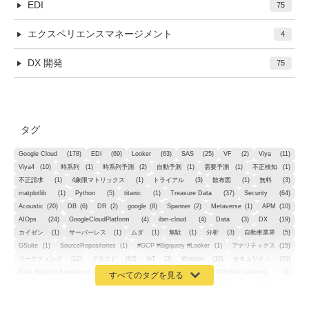
EDI
75
エクスペリエンスマネージメント
4
DX 開発
75
タグ
Google Cloud
(178)
EDI
(69)
Looker
(63)
SAS
(25)
VF
(2)
Viya
(11)
Viya4
(10)
時系列
(1)
時系列予測
(2)
自動予測
(1)
需要予測
(1)
不正検知
(1)
不正請求
(1)
4象限マトリックス
(1)
トライアル
(3)
散布図
(1)
無料
(3)
matplotlib
(1)
Python
(5)
titanic
(1)
Treasure Data
(37)
Security
(64)
Acoustic
(20)
DB
(6)
DR
(2)
google
(8)
Spanner
(2)
Metaverse
(1)
APM
(10)
AIOps
(24)
GoogleCloudPlatform
(4)
ibm-cloud
(4)
Data
(3)
DX
(19)
カイゼン
(1)
サーバーレス
(1)
ムダ
(1)
無駄
(1)
分析
(3)
自動車業界
(5)
GSuite
(1)
SourceRepositories
(1)
#GCP #Bigquery #Looker
(1)
アナリティクス
(15)
マーケティング
(12)
クラウド
(62)
IoT
(3)
Watson
(10)
セキュリティ
(70)
Data Science Experience (DSX)
(1)
Spark
(1)
Watson Machine Learning
(1)
オープンソース
(1)
チーム分析
(1)
機械学習
(3)
深層学習
(1)
DDI
(1)
QRadar
(1)
SOC
(2)
セキュリティ監視サービス
(3)
標的型サイバー攻撃対策
(1)