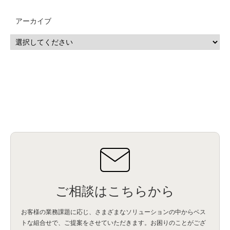
MSP
(15)
Google Workspace
(5)
量子コンピューティング
(1)
IBM
(3)
Quantum
(2)
CP4D
(5)
Oracle
(1)
Snowflake
(1)
脆弱性
(2)
脆弱性調査
(4)
API
(11)
アーカイブ
IBM i
(9)
モダナイズ
(11)
RPG
(1)
HubSpot
(16)
MA
(24)
営業支援
(2)
マーケティングオートメーション
(13)
SASE
(11)
データ利活用
(2)
GWS
(2)
AppSheet
(1)
Cloud Identity
(1)
Google Meet
(1)
Unica
(1)
メール配信
(1)
グループウェア
(1)
サスティナビリティ
(1)
脱炭素
(1)
SSE
(1)
Db2
(1)
Db2WoC
(1)
Db2Warehouse
(1)
Db2wh
(1)
IIAS
(1)
ランサムウェア
(13)
ARM
(5)
ChatGPT
(3)
EDR
(9)
セキュリティアリーナ
(2)
ローカル5G
(3)
無線
(4)
ETL
(3)
IICS
(5)
illumio
(6)
マイクロセグメンテーション
(6)
サイバー攻撃
(9)
AWS
(13)
SPSS
(2)
SPSS Modeler
(4)
ライセンス
(1)
データ分析
(3)
タブレット端末サービス
(1)
BigQuery
(1)
CRM
(9)
HubSpot CRM
(6)
ServiceNow
(4)
試験対策
(2)
ギガらく5G
(2)
BigFix
(4)
情報漏えい
(2)
内部不正
(5)
エンドポイント管理
(2)
Netskope
(4)
DLP
(2)
IBM Cloud Pak for Data
(2)
BMS
(1)
導入
(1)
プロセス
(1)
標準化
(1)
コールセンター
(1)
AI OCR
(1)
オンプレミス型
(1)
クラウド型
(1)
IDMC
(2)
DataStage
(5)
Web-EDI
(1)
DX化
(3)
Web API
(1)
# IDMC
(1)
# IICS
(1)
NICMA
(1)
製造業
(3)
プロトコル
(1)
Tableau
(2)
ペーパーレス
(1)
AI-OCR
(1)
BPO
(1)
FAX
(1)
FAX受注
(1)
自動連携
(2)
効率化
(2)
BI
(5)
金融
(1)
比較
(1)
情報漏洩
(6)
CSPM
(1)
設定ミス
(1)
PSTNマイグレ
(1)
2024年問題
(1)
ご相談はこちらから
ISDN終了
(1)
Guardium
(3)
海外イベント
(4)
イベント
(1)
AI for Security
(1)
Security for AI
(1)
RSAC2024
(1)
RSA Conference 2024
(1)
パッチ管理
(3)
資産管理
(1)
ILMT
(1)
IT資産管理
(2)
サブキャパシティーライセンス
(1)
お客様の業務課題に応じ、さまざまなソリューションの中からベス
Flexera
(1)
MQ
(1)
データ連携
(1)
Verify
(5)
watsonx
(16)
生成AI
(26)
トな組合せで、
ご提案をさせていただきます。お困りのことがござ
Wi-Fi
(1)
データレイクハウス
(5)
watsonx.data
(3)
データベース
(3)