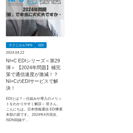
テクニカルTIPS
EDI
2024.04.22
NI+C EDIシリーズ＜第29
弾＞ 【2024年問題】補完
策で通信速度が激減！？
NI+CのEDIサービスで解
決！
EDIとは？～仕組みや導入のメリッ
トをわかりやすく解説～ 皆さん、
こんにちは。日本情報通信 EDI事業
本部の原です。 2024年4月現在、
ISDN回線デ…