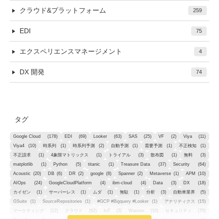
クラウド&プラットフォーム
259
EDI
75
エクスペリエンスマネージメント
4
DX 開発
74
タグ
Google Cloud
(178)
EDI
(69)
Looker
(63)
SAS
(25)
VF
(2)
Viya
(11)
Viya4
(10)
時系列
(1)
時系列予測
(2)
自動予測
(1)
需要予測
(1)
不正検知
(1)
不正請求
(1)
4象限マトリックス
(1)
トライアル
(3)
散布図
(1)
無料
(3)
matplotlib
(1)
Python
(5)
titanic
(1)
Treasure Data
(37)
Security
(64)
Acoustic
(20)
DB
(6)
DR
(2)
google
(8)
Spanner
(2)
Metaverse
(1)
APM
(10)
AIOps
(24)
GoogleCloudPlatform
(4)
ibm-cloud
(4)
Data
(3)
DX
(18)
カイゼン
(1)
サーバーレス
(1)
ムダ
(1)
無駄
(1)
分析
(3)
自動車業界
(5)
GSuite
(1)
SourceRepositories
(1)
#GCP #Bigquery #Looker
(1)
アナリティクス
(15)
マーケティング
(12)
クラウド
(62)
IoT
(3)
Watson
(10)
セキュリティ
(70)