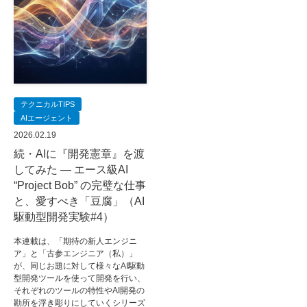
テクニカルTIPS
AIエージェント
2026.02.19
続・AIに『開発憲章』を渡
してみた — エース級AI
“Project Bob” の完璧な仕事
と、愛すべき「豆腐」（AI
駆動型開発実験#4）
本連載は、「期待の新人エンジニ
ア」と「古参エンジニア（私）」
が、同じお題に対して様々なAI駆動
型開発ツールを使って開発を行い、
それぞれのツールの特性やAI開発の
勘所を浮き彫りにしていくシリーズ