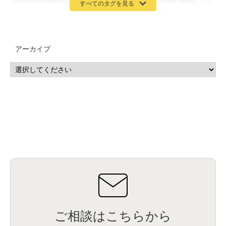
Data Science Experience (DSX)
(1)
Spark
(1)
Watson Machine Learning
(1)
オープンソース
(1)
チーム分析
(1)
機械学習
(3)
深層学習
(1)
DDI
(1)
QRadar
(1)
SOC
(2)
セキュリティ監視サービス
(3)
標的型サイバー攻撃対策
(1)
MSP
(15)
Google Workspace
(5)
量子コンピューティング
(1)
IBM
(3)
Quantum
(2)
CP4D
(5)
Oracle
(1)
Snowflake
(1)
脆弱性
(2)
脆弱性調査
(4)
API
(11)
アーカイブ
IBM i
(9)
モダナイズ
(11)
RPG
(1)
HubSpot
(16)
MA
(24)
営業支援
(2)
マーケティングオートメーション
(13)
SASE
(11)
データ利活用
(2)
GWS
(2)
AppSheet
(1)
Cloud Identity
(1)
Google Meet
(1)
Unica
(1)
メール配信
(1)
グループウェア
(1)
サスティナビリティ
(1)
脱炭素
(1)
SSE
(1)
Db2
(1)
Db2WoC
(1)
Db2Warehouse
(1)
Db2wh
(1)
IIAS
(1)
ランサムウェア
(13)
ARM
(5)
ChatGPT
(3)
EDR
(9)
セキュリティアリーナ
(2)
ローカル5G
(3)
無線
(4)
ETL
(3)
IICS
(5)
illumio
(6)
マイクロセグメンテーション
(6)
サイバー攻撃
(9)
AWS
(13)
SPSS
(2)
SPSS Modeler
(4)
ライセンス
(1)
データ分析
(3)
タブレット端末サービス
(1)
BigQuery
(1)
CRM
(9)
HubSpot CRM
(6)
ServiceNow
(4)
試験対策
(2)
ギガらく5G
(2)
BigFix
(4)
情報漏えい
(2)
内部不正
(5)
エンドポイント管理
(2)
Netskope
(4)
DLP
(2)
IBM Cloud Pak for Data
(2)
BMS
(1)
導入
(1)
プロセス
(1)
標準化
(1)
コールセンター
(1)
AI OCR
(1)
オンプレミス型
(1)
クラウド型
(1)
IDMC
(2)
DataStage
(5)
Web-EDI
(1)
DX化
(3)
Web API
(1)
# IDMC
(1)
# IICS
(1)
NICMA
(1)
製造業
(3)
プロトコル
(1)
Tableau
(2)
ペーパーレス
(1)
AI-OCR
(1)
BPO
(1)
FAX
(1)
FAX受注
(1)
自動連携
(2)
効率化
(2)
BI
(5)
金融
(1)
比較
(1)
情報漏洩
(6)
CSPM
(1)
設定ミス
(1)
PSTNマイグレ
(1)
2024年問題
(1)
ご相談はこちらから
ISDN終了
(1)
Guardium
(3)
海外イベント
(4)
イベント
(1)
AI for Security
(1)
Security for AI
(1)
RSAC2024
(1)
RSA Conference 2024
(1)
パッチ管理
(3)