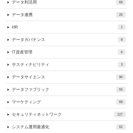
データ利活用
69
データ連携
25
HR
1
データガバナンス
8
IT資産管理
6
サスティナビリティ
3
データサイエンス
90
データファブリック
55
マーケティング
89
セキュリティネットワーク
127
システム運用最適化
62