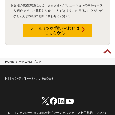
資産管理
(1)
ILMT
(1)
IT資産管理
(2)
サブキャパシティーライセンス
(1)
お客様の業務課題に応じ、さまざまなソリューションの中からベス
Flexera
(1)
MQ
(1)
データ連携
(1)
Verify
(5)
watsonx
(16)
生成AI
(26)
トな組合せで、
ご提案をさせていただきます。お困りのことがござ
Wi-Fi
(1)
データレイクハウス
(5)
watsonx.data
(3)
データベース
(3)
いましたらお気軽にお問い合わせください。
データウェアハウス
(3)
データレイク
(4)
DWH
(3)
RAG
(6)
AI
(14)
海外
(8)
ハッカソン
(6)
CES
(9)
若手
(8)
グローバル
(12)
musubiii
(6)
無線LAN
(1)
データインテグレーション
(20)
生成AI活用
(11)
海外研修
(4)
インド
(4)
メールでのお問い合わせは
こちらから
Data Governance
(1)
Data Management
(1)
Lineage
(1)
パスワード
(2)
IDaaS
(2)
ID管理
(3)
API Connect
(1)
AWS Cognito
(1)
black hat
(2)
DEFCON
(2)
BIツール
(1)
Ionic
(2)
SPSS CaDS
(1)
内部不正対策
(2)
特権ID管理
(3)
IBM App Connect
(1)
Aspera
(1)
Aspera on Cloud
(1)
CrowdStrike
(3)
IBM webMethods Integration
(1)
Mulesoft Anypoint Platform
(1)
IBM webMethods API Management
(1)
IBM API Connect
(1)
cdp
(3)
Engage Cros
(11)
動画
(5)
CES2025
(1)
OpenAI
(2)
Sora
(2)
Redshift
(1)
HOME
テクニカルブログ
どこでも学べる！あなたのためのナレッジセミナー
(5)
ECS
(1)
コンテナ
(3)
QuickSight
(1)
AI Agent
(4)
AIエージェント
(8)
Excel
(1)
iDoperation
(1)
不正アクセス
(1)
新入社員
(3)
セキュリティインシデント
(3)
インシデント
(4)
NTTインテグレーション株式会社
GenAI
(4)
USB
(1)
議事録
(1)
自動化
(1)
ISO20022
(2)
交通費精算
(8)
USBメモリ
(1)
Think
(1)
外国送金
(1)
電帳法（電子帳簿保存法）
(1)
暗号化通信プロトコル（TLS 1.3）
(1)
SDPF
(1)
RSAC2025
(1)
RSA Conference
(1)
RSAカンファレンス
(1)
セキュリティ意識
(1)
databricks
(2)
コラム
(18)
SFA
(1)
dataiku
(2)
Zscaler
(5)
Veo 3
(1)
AI動画生成
(2)
イベントレポート
(1)
Qilin
(1)
RaaS
(3)
サプライチェーン
(2)
Z-FILTER
(1)
Gemini
(2)
セキュリティ教育
(2)
未経験
(1)
MFA
(1)
データファブリック
(1)
データレイクハウスソリューション
(1)
NTTインテグレーション株式会社「
ソーシャルメディア利用規約
」について
CES 2026
(2)
ゼロトラストネットワーク
(3)
watsonx Orchestrate
(4)
Slack
(2)