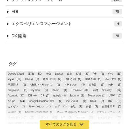
EDI
75
エクスペリエンスマネージメント
4
DX 開発
75
タグ
Google Cloud
(178)
EDI
(69)
Looker
(63)
SAS
(25)
VF
(2)
Viya
(11)
Viya4
(10)
時系列
(1)
時系列予測
(2)
自動予測
(1)
需要予測
(1)
不正検知
(1)
不正請求
(1)
4象限マトリックス
(1)
トライアル
(3)
散布図
(1)
無料
(3)
matplotlib
(1)
Python
(5)
titanic
(1)
Treasure Data
(37)
Security
(64)
Acoustic
(20)
DB
(6)
DR
(2)
google
(8)
Spanner
(2)
Metaverse
(1)
APM
(10)
AIOps
(24)
GoogleCloudPlatform
(4)
ibm-cloud
(4)
Data
(3)
DX
(19)
カイゼン
(1)
サーバーレス
(1)
ムダ
(1)
無駄
(1)
分析
(3)
自動車業界
(5)
GSuite
(1)
SourceRepositories
(1)
#GCP #Bigquery #Looker
(1)
アナリティクス
(15)
マーケティング
(12)
クラウド
(62)
IoT
(3)
Watson
(10)
セキュリティ
(70)
Data Science Experience (DSX)
(1)
Spark
(1)
Watson Machine Learning
(1)
オープンソース
(1)
チーム分析
(1)
機械学習
(3)
深層学習
(1)
DDI
(1)