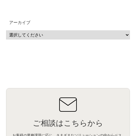
QRadar
(1)
SOC
(2)
セキュリティ監視サービス
(3)
標的型サイバー攻撃対策
(1)
MSP
(15)
Google Workspace
(5)
量子コンピューティング
(1)
IBM
(3)
Quantum
(2)
CP4D
(5)
Oracle
(1)
Snowflake
(1)
脆弱性
(2)
脆弱性調査
(4)
API
(11)
アーカイブ
IBM i
(9)
モダナイズ
(11)
RPG
(1)
HubSpot
(16)
MA
(24)
営業支援
(2)
マーケティングオートメーション
(13)
SASE
(11)
データ利活用
(2)
GWS
(2)
AppSheet
(1)
Cloud Identity
(1)
Google Meet
(1)
Unica
(1)
メール配信
(1)
グループウェア
(1)
サスティナビリティ
(1)
脱炭素
(1)
SSE
(1)
Db2
(1)
Db2WoC
(1)
Db2Warehouse
(1)
Db2wh
(1)
IIAS
(1)
ランサムウェア
(13)
ARM
(5)
ChatGPT
(3)
EDR
(9)
セキュリティアリーナ
(2)
ローカル5G
(3)
無線
(4)
ETL
(3)
IICS
(5)
illumio
(6)
マイクロセグメンテーション
(6)
サイバー攻撃
(9)
AWS
(13)
SPSS
(2)
SPSS Modeler
(4)
ライセンス
(1)
データ分析
(3)
タブレット端末サービス
(1)
BigQuery
(1)
CRM
(9)
HubSpot CRM
(6)
ServiceNow
(4)
試験対策
(2)
ギガらく5G
(2)
BigFix
(4)
情報漏えい
(2)
内部不正
(5)
エンドポイント管理
(2)
Netskope
(4)
DLP
(2)
IBM Cloud Pak for Data
(2)
BMS
(1)
導入
(1)
プロセス
(1)
標準化
(1)
コールセンター
(1)
AI OCR
(1)
オンプレミス型
(1)
クラウド型
(1)
IDMC
(2)
DataStage
(5)
Web-EDI
(1)
DX化
(3)
Web API
(1)
# IDMC
(1)
# IICS
(1)
NICMA
(1)
製造業
(3)
プロトコル
(1)
Tableau
(2)
ペーパーレス
(1)
AI-OCR
(1)
BPO
(1)
FAX
(1)
FAX受注
(1)
自動連携
(2)
効率化
(2)
BI
(5)
金融
(1)
比較
(1)
情報漏洩
(6)
CSPM
(1)
設定ミス
(1)
PSTNマイグレ
(1)
2024年問題
(1)
ご相談はこちらから
ISDN終了
(1)
Guardium
(3)
海外イベント
(4)
イベント
(1)
AI for Security
(1)
Security for AI
(1)
RSAC2024
(1)
RSA Conference 2024
(1)
パッチ管理
(3)
資産管理
(1)
ILMT
(1)
IT資産管理
(2)
サブキャパシティーライセンス
(1)
お客様の業務課題に応じ、さまざまなソリューションの中からベス