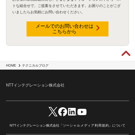
Flexera
(1)
MQ
(1)
データ連携
(1)
Verify
(5)
watsonx
(16)
生成AI
(26)
トな組合せで、
ご提案をさせていただきます。お困りのことがござ
Wi-Fi
(1)
データレイクハウス
(5)
watsonx.data
(3)
データベース
(3)
いましたらお気軽にお問い合わせください。
データウェアハウス
(3)
データレイク
(4)
DWH
(3)
RAG
(6)
AI
(14)
海外
(8)
ハッカソン
(6)
CES
(9)
若手
(8)
グローバル
(12)
musubiii
(6)
無線LAN
(1)
データインテグレーション
(20)
生成AI活用
(11)
海外研修
(4)
インド
(4)
メールでのお問い合わせは
こちらから
Data Governance
(1)
Data Management
(1)
Lineage
(1)
パスワード
(2)
IDaaS
(2)
ID管理
(3)
API Connect
(1)
AWS Cognito
(1)
black hat
(2)
DEFCON
(2)
BIツール
(1)
Ionic
(2)
SPSS CaDS
(1)
内部不正対策
(2)
特権ID管理
(3)
IBM App Connect
(1)
Aspera
(1)
Aspera on Cloud
(1)
CrowdStrike
(3)
IBM webMethods Integration
(1)
Mulesoft Anypoint Platform
(1)
IBM webMethods API Management
(1)
IBM API Connect
(1)
cdp
(3)
Engage Cros
(11)
動画
(5)
CES2025
(1)
OpenAI
(2)
Sora
(2)
Redshift
(1)
HOME
テクニカルブログ
どこでも学べる！あなたのためのナレッジセミナー
(5)
ECS
(1)
コンテナ
(3)
QuickSight
(1)
AI Agent
(4)
AIエージェント
(8)
Excel
(1)
iDoperation
(1)
不正アクセス
(1)
新入社員
(3)
セキュリティインシデント
(3)
インシデント
(4)
NTTインテグレーション株式会社
GenAI
(4)
USB
(1)
議事録
(1)
自動化
(1)
ISO20022
(2)
交通費精算
(9)
USBメモリ
(1)
Think
(1)
外国送金
(1)
電帳法（電子帳簿保存法）
(1)
暗号化通信プロトコル（TLS 1.3）
(1)
SDPF
(1)
RSAC2025
(1)
RSA Conference
(1)
RSAカンファレンス
(1)
セキュリティ意識
(1)
databricks
(2)
コラム
(18)
SFA
(1)
dataiku
(2)
Zscaler
(5)
Veo 3
(1)
AI動画生成
(2)
イベントレポート
(1)
Qilin
(1)
RaaS
(3)
サプライチェーン
(2)
Z-FILTER
(1)
Gemini
(2)
セキュリティ教育
(2)
未経験
(1)
MFA
(1)
データファブリック
(1)
データレイクハウスソリューション
(1)
NTTインテグレーション株式会社「
ソーシャルメディア利用規約
」について
CES 2026
(2)
ゼロトラストネットワーク
(3)
watsonx Orchestrate
(4)
Slack
(2)
wxo
(1)
プリビルドエージェント
(1)
自工会ガイドライン
(1)
脆弱性診断
(1)