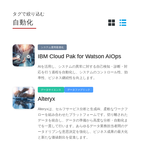
タグで絞り込む
自動化
システム運用最適化
IBM Cloud Pak for Watson AIOps
AIを活用し、システムの異常に対する自己検知・診断・対
応を行う過程を自動化し、システムのコントロール性、効
率性、ビジネス継続性を向上します。
データサイエンス
データファブリック
Alteryx
Alteryxは、セルフサービス分析と生成AI、柔軟なワークフ
ローを組み合わせたプラットフォームです。切り離された
データを統合し、データの準備から高度な分析・自動化ま
でを一貫して行います。あらゆるデータ業務担当者間のデ
ータドリブンな意思決定を強化し、ビジネス成果の最大化
と新たな価値創出を促進します。