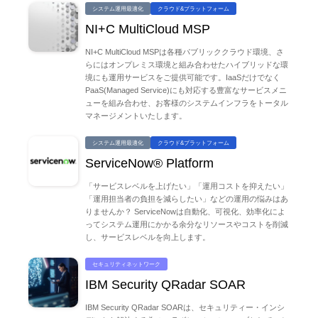
システム運用最適化
クラウド&プラットフォーム
NI+C MultiCloud MSP
NI+C MultiCloud MSPは各種パブリッククラウド環境、さ
らにはオンプレミス環境と組み合わせたハイブリッドな環
境にも運用サービスをご提供可能です。IaaSだけでなく
PaaS(Managed Service)にも対応する豊富なサービスメニ
ューを組み合わせ、お客様のシステムインフラをトータル
マネージメントいたします。
システム運用最適化
クラウド&プラットフォーム
ServiceNow® Platform
「サービスレベルを上げたい」「運用コストを抑えたい」
「運用担当者の負担を減らしたい」などの運用の悩みはあ
りませんか？ ServiceNowは自動化、可視化、効率化によ
ってシステム運用にかかる余分なリソースやコストを削減
し、サービスレベルを向上します。
セキュリティネットワーク
IBM Security QRadar SOAR
IBM Security QRadar SOARは、セキュリティー・インシ