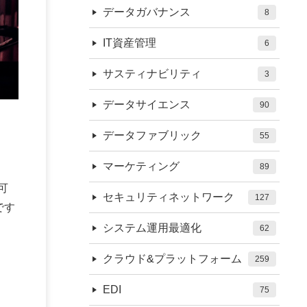
データガバナンス
8
IT資産管理
6
サスティナビリティ
3
データサイエンス
90
データファブリック
55
マーケティング
89
可
セキュリティネットワーク
127
です
システム運用最適化
62
クラウド&プラットフォーム
259
EDI
75