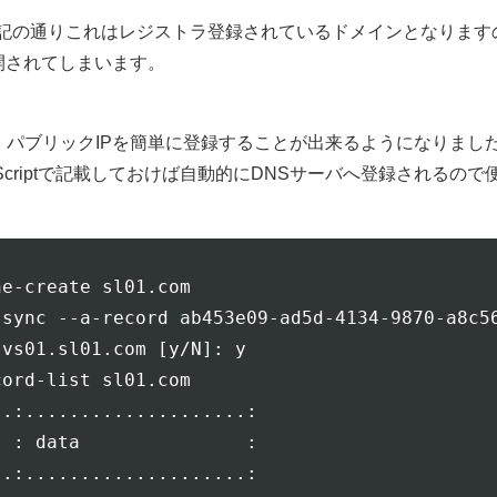
記の通りこれはレジストラ登録されているドメインとなります
公開されてしまいます。
マンドが有り、パブリックIPを簡単に登録することが出来るようになりまし
ngScriptで記載しておけば自動的にDNSサーバへ登録されるので
e-create sl01.com

sync --a-record ab453e09-ad5d-4134-9870-a8c56
vs01.sl01.com [y/N]: y

ord-list sl01.com

.:....................:

 : data               :

.:....................:
