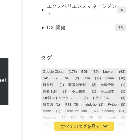
エクスペリエンスマネージメン
4
ト
DX 開発
75
タグ
Google Cloud
(178)
EDI
(69)
Looker
(63)
SAS
(25)
VF
(2)
Viya
(11)
Viya4
(10)
et.

時系列
(1)
時系列予測
(2)
自動予測
(1)
需要予測
(1)
不正検知
(1)
不正請求
(1)
4象限マトリックス
(1)
トライアル
(3)
散布図
(1)
無料
(3)
matplotlib
(1)
Python
(5)
titanic
(1)
Treasure Data
(37)
Security
(64)
Acoustic
(20)
DB
(6)
DR
(2)
google
(8)
Spanner
(2)
Metaverse
(1)
APM
(10)
AIOps
(24)
GoogleCloudPlatform
(4)
ibm-cloud
(4)
Data
(3)
DX
(19)
カイゼン
(1)