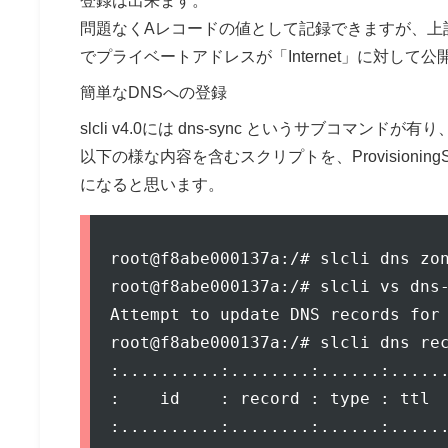
登録は出来ます。
問題なくAレコードの値として記録できますが、上
でプライベートアドレスが「Internet」に対して
簡単なDNSへの登録
slcli v4.0には dns-sync というサブコ
以下の様な内容を含むスクリプトを、Provisioni
になると思います。
root@f8abe000137a:/# slcli dns zon
root@f8abe000137a:/# slcli vs dns-
Attempt to update DNS records for 
root@f8abe000137a:/# slcli dns rec
:..........:........:......:......
:    id    : record : type : ttl  
:..........:........:......:......