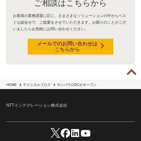
ご相談はこちらから
ISDN終了
(1)
Guardium
(3)
海外イベント
(4)
イベント
(1)
AI for Security
(1)
Security for AI
(1)
RSAC2024
(1)
RSA Conference 2024
(1)
パッチ管理
(3)
資産管理
(1)
ILMT
(1)
IT資産管理
(2)
サブキャパシティーライセンス
(1)
お客様の業務課題に応じ、さまざまなソリューションの中からベス
Flexera
(1)
MQ
(1)
データ連携
(1)
Verify
(5)
watsonx
(16)
生成AI
(26)
トな組合せで、
ご提案をさせていただきます。お困りのことがござ
Wi-Fi
(1)
データレイクハウス
(5)
watsonx.data
(3)
データベース
(3)
いましたらお気軽にお問い合わせください。
データウェアハウス
(3)
データレイク
(4)
DWH
(3)
RAG
(6)
AI
(14)
海外
(8)
ハッカソン
(6)
CES
(9)
若手
(8)
グローバル
(12)
musubiii
(6)
無線LAN
(1)
データインテグレーション
(20)
生成AI活用
(11)
海外研修
(4)
インド
(4)
メールでのお問い合わせは
こちらから
Data Governance
(1)
Data Management
(1)
Lineage
(1)
パスワード
(2)
IDaaS
(2)
ID管理
(3)
API Connect
(1)
AWS Cognito
(1)
black hat
(2)
DEFCON
(2)
BIツール
(1)
Ionic
(2)
SPSS CaDS
(1)
内部不正対策
(2)
特権ID管理
(3)
IBM App Connect
(1)
Aspera
(1)
Aspera on Cloud
(1)
CrowdStrike
(3)
IBM webMethods Integration
(1)
Mulesoft Anypoint Platform
(1)
IBM webMethods API Management
(1)
IBM API Connect
(1)
cdp
(3)
Engage Cros
(11)
動画
(5)
CES2025
(1)
OpenAI
(2)
Sora
(2)
Redshift
(1)
サンパウロDCがオープン
HOME
テクニカルブログ
どこでも学べる！あなたのためのナレッジセミナー
(5)
ECS
(1)
コンテナ
(3)
QuickSight
(1)
AI Agent
(4)
AIエージェント
(8)
Excel
(1)
iDoperation
(1)
不正アクセス
(1)
新入社員
(3)
セキュリティインシデント
(3)
インシデント
(4)
NTTインテグレーション株式会社
GenAI
(4)
USB
(1)
議事録
(1)
自動化
(1)
ISO20022
(2)
交通費精算
(9)
USBメモリ
(1)
Think
(1)
外国送金
(1)
電帳法（電子帳簿保存法）
(1)
暗号化通信プロトコル（TLS 1.3）
(1)
SDPF
(1)
RSAC2025
(1)
RSA Conference
(1)
RSAカンファレンス
(1)
セキュリティ意識
(1)
databricks
(2)
コラム
(18)
SFA
(1)
dataiku
(2)
Zscaler
(5)
Veo 3
(1)
AI動画生成
(2)
イベントレポート
(1)
Qilin
(1)
RaaS
(3)
サプライチェーン
(2)
Z-FILTER
(1)
Gemini
(2)
セキュリティ教育
(2)