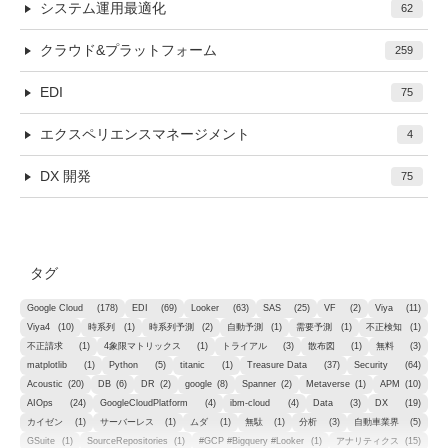
システム運用最適化
62
クラウド&プラットフォーム
259
EDI
75
エクスペリエンスマネージメント
4
DX 開発
75
タグ
Google Cloud
(178)
EDI
(69)
Looker
(63)
SAS
(25)
VF
(2)
Viya
(11)
Viya4
(10)
時系列
(1)
時系列予測
(2)
自動予測
(1)
需要予測
(1)
不正検知
(1)
不正請求
(1)
4象限マトリックス
(1)
トライアル
(3)
散布図
(1)
無料
(3)
matplotlib
(1)
Python
(5)
titanic
(1)
Treasure Data
(37)
Security
(64)
Acoustic
(20)
DB
(6)
DR
(2)
google
(8)
Spanner
(2)
Metaverse
(1)
APM
(10)
AIOps
(24)
GoogleCloudPlatform
(4)
ibm-cloud
(4)
Data
(3)
DX
(19)
カイゼン
(1)
サーバーレス
(1)
ムダ
(1)
無駄
(1)
分析
(3)
自動車業界
(5)
GSuite
(1)
SourceRepositories
(1)
#GCP #Bigquery #Looker
(1)
アナリティクス
(15)