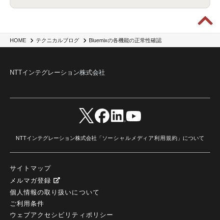
BIツール
(1)
Ionic
(2)
SPSS CaDS
(1)
内部不正対策
(2)
特権ID管理
(3)
IBM App Connect
(1)
Aspera
(1)
Aspera on Cloud
(1)
CrowdStrike
(3)
IBM webMethods Integration
(1)
Mulesoft Anypoint Platform
(1)
IBM webMethods API Management
(1)
IBM API Connect
(1)
cdp
(3)
Engage Cros
(11)
動画
(5)
CES2025
(1)
OpenAI
(2)
Sora
(2)
Redshift
(1)
Bluemixの各機能の正常性確認
HOME
テクニカルブログ
どこでも学べる！あなたのためのナレッジセミナー
(5)
ECS
(1)
コンテナ
(3)
QuickSight
(1)
AI Agent
(4)
AIエージェント
(8)
Excel
(1)
iDoperation
(1)
不正アクセス
(1)
新入社員
(3)
セキュリティインシデント
(3)
インシデント
(4)
NTTインテグレーション株式会社
GenAI
(4)
USB
(1)
議事録
(1)
自動化
(1)
ISO20022
(2)
交通費精算
(9)
USBメモリ
(1)
Think
(1)
外国送金
(1)
電帳法（電子帳簿保存法）
(1)
暗号化通信プロトコル（TLS 1.3）
(1)
SDPF
(1)
RSAC2025
(1)
RSA Conference
(1)
RSAカンファレンス
(1)
セキュリティ意識
(1)
databricks
(2)
コラム
(18)
SFA
(1)
dataiku
(2)
Zscaler
(5)
Veo 3
(1)
AI動画生成
(2)
イベントレポート
(1)
Qilin
(1)
RaaS
(3)
サプライチェーン
(2)
Z-FILTER
(1)
Gemini
(2)
セキュリティ教育
(2)
未経験
(1)
MFA
(1)
データファブリック
(1)
データレイクハウスソリューション
(1)
NTTインテグレーション株式会社「
ソーシャルメディア利用規約
」について
CES 2026
(2)
ゼロトラストネットワーク
(3)
watsonx Orchestrate
(4)
Slack
(2)
wxo
(1)
プリビルドエージェント
(1)
自工会ガイドライン
(1)
脆弱性診断
(1)
SIEM
(1)
LLM
(1)
watsonx.ai
(1)
2025Zscalerアドカレンダー
(1)
サイトマップ
#2025Zscalerアドカレンダー
(1)
Red Hat OpenShift
(2)
インフラモダナイズ
(2)
脱VMware
(2)
サイバーセキュリティ
(2)
IBM Cloud
(1)
Alteryx
(5)
Project BOB
(2)
メルマガ登録
AI駆動型開発
(3)
Bob
(6)
Antigravity
(3)
AI駆動開発
(4)
個人情報の取り扱いについて
NI+Cインシデント緊急収束サービス
(1)
キャンペーン
(1)
DX開発
(3)
スマートゴー
(3)
ご利用条件
Smart Go
(3)
AI駆動開発、Project BOB、生成AI活用
(1)
Bobathon
(3)
Alteryx One
(3)
ウェブアクセシビリティポリシー
ランサムウェア対策
(1)
Flow
(1)
Veo3.1
(1)
Apache Iceberg
(1)
パスキー
(1)