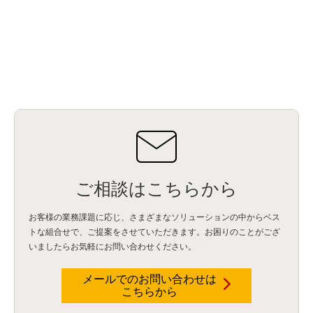
Db2WoC
(1)
Db2Warehouse
(1)
Db2wh
(1)
IIAS
(1)
ランサムウェア
(13)
ARM
(5)
ChatGPT
(3)
EDR
(9)
セキュリティアリーナ
(2)
ローカル5G
(3)
無線
(4)
ETL
(3)
IICS
(5)
illumio
(6)
マイクロセグメンテーション
(6)
サイバー攻撃
(9)
AWS
(13)
SPSS
(2)
SPSS Modeler
(4)
ライセンス
(1)
データ分析
(3)
タブレット端末サービス
(1)
BigQuery
(1)
CRM
(9)
HubSpot CRM
(6)
ServiceNow
(4)
試験対策
(2)
ギガらく5G
(2)
BigFix
(4)
情報漏えい
(2)
内部不正
(5)
エンドポイント管理
(2)
Netskope
(4)
DLP
(2)
IBM Cloud Pak for Data
(2)
BMS
(1)
導入
(1)
プロセス
(1)
標準化
(1)
コールセンター
(1)
AI OCR
(1)
オンプレミス型
(1)
クラウド型
(1)
IDMC
(2)
DataStage
(5)
Web-EDI
(1)
DX化
(3)
Web API
(1)
# IDMC
(1)
# IICS
(1)
NICMA
(1)
製造業
(3)
プロトコル
(1)
Tableau
(2)
ペーパーレス
(1)
AI-OCR
(1)
BPO
(1)
FAX
(1)
FAX受注
(1)
自動連携
(2)
効率化
(2)
BI
(5)
金融
(1)
比較
(1)
情報漏洩
(6)
CSPM
(1)
設定ミス
(1)
PSTNマイグレ
(1)
2024年問題
(1)
ご相談はこちらから
ISDN終了
(1)
Guardium
(3)
海外イベント
(4)
イベント
(1)
AI for Security
(1)
Security for AI
(1)
RSAC2024
(1)
RSA Conference 2024
(1)
パッチ管理
(3)
資産管理
(1)
ILMT
(1)
IT資産管理
(2)
サブキャパシティーライセンス
(1)
お客様の業務課題に応じ、さまざまなソリューションの中からベス
Flexera
(1)
MQ
(1)
データ連携
(1)
Verify
(5)
watsonx
(16)
生成AI
(26)
トな組合せで、
ご提案をさせていただきます。お困りのことがござ
Wi-Fi
(1)
データレイクハウス
(5)
watsonx.data
(3)
データベース
(3)
いましたらお気軽にお問い合わせください。
データウェアハウス
(3)
データレイク
(4)
DWH
(3)
RAG
(6)
AI
(14)
海外
(8)
ハッカソン
(6)
CES
(9)
若手
(8)
グローバル
(12)
musubiii
(6)
無線LAN
(1)
データインテグレーション
(20)
生成AI活用
(11)
海外研修
(4)
インド
(4)
メールでのお問い合わせは
こちらから
Data Governance
(1)
Data Management
(1)
Lineage
(1)
パスワード
(2)
IDaaS
(2)
ID管理
(3)
API Connect
(1)
AWS Cognito
(1)
black hat
(2)
DEFCON
(2)