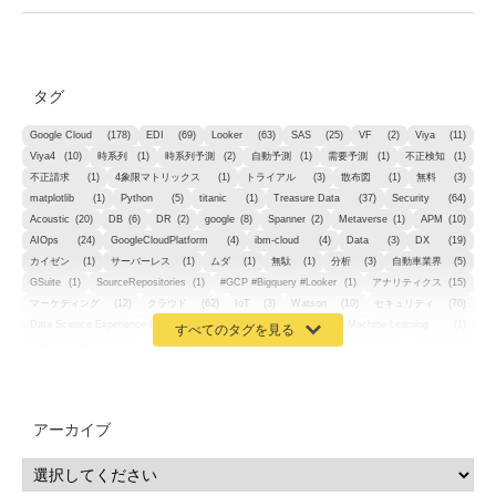
タグ
Google Cloud
(178)
EDI
(69)
Looker
(63)
SAS
(25)
VF
(2)
Viya
(11)
Viya4
(10)
時系列
(1)
時系列予測
(2)
自動予測
(1)
需要予測
(1)
不正検知
(1)
不正請求
(1)
4象限マトリックス
(1)
トライアル
(3)
散布図
(1)
無料
(3)
matplotlib
(1)
Python
(5)
titanic
(1)
Treasure Data
(37)
Security
(64)
Acoustic
(20)
DB
(6)
DR
(2)
google
(8)
Spanner
(2)
Metaverse
(1)
APM
(10)
AIOps
(24)
GoogleCloudPlatform
(4)
ibm-cloud
(4)
Data
(3)
DX
(19)
カイゼン
(1)
サーバーレス
(1)
ムダ
(1)
無駄
(1)
分析
(3)
自動車業界
(5)
GSuite
(1)
SourceRepositories
(1)
#GCP #Bigquery #Looker
(1)
アナリティクス
(15)
マーケティング
(12)
クラウド
(62)
IoT
(3)
Watson
(10)
セキュリティ
(70)
Data Science Experience (DSX)
(1)
Spark
(1)
Watson Machine Learning
(1)
オープンソース
(1)
チーム分析
(1)
機械学習
(3)
深層学習
(1)
DDI
(1)
QRadar
(1)
SOC
(2)
セキュリティ監視サービス
(3)
標的型サイバー攻撃対策
(1)
MSP
(15)
Google Workspace
(5)
量子コンピューティング
(1)
IBM
(3)
Quantum
(2)
CP4D
(5)
Oracle
(1)
Snowflake
(1)
脆弱性
(2)
脆弱性調査
(4)
API
(11)
アーカイブ
IBM i
(9)
モダナイズ
(11)
RPG
(1)
HubSpot
(16)
MA
(24)
営業支援
(2)
マーケティングオートメーション
(13)
SASE
(11)
データ利活用
(2)
GWS
(2)
AppSheet
(1)
Cloud Identity
(1)
Google Meet
(1)
Unica
(1)
メール配信
(1)
グループウェア
(1)
サスティナビリティ
(1)
脱炭素
(1)
SSE
(1)
Db2
(1)