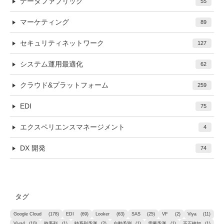
データファブリック
55
マーケティング
89
セキュリティネットワーク
127
システム運用最適化
62
クラウド&プラットフォーム
259
EDI
75
エクスペリエンスマネージメント
4
DX 開発
74
タグ
Google Cloud
(178)
EDI
(69)
Looker
(63)
SAS
(25)
VF
(2)
Viya
(11)
Viya4
(10)
時系列
(1)
時系列予測
(2)
自動予測
(1)
需要予測
(1)
不正検知
(1)