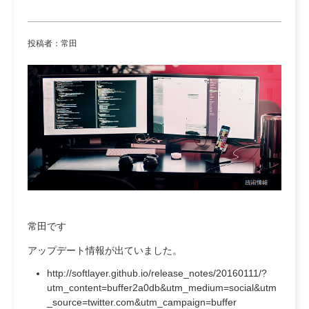
投稿者：常田
常田です
アップデート情報が出ていました。
http://softlayer.github.io/release_notes/20160111/?
utm_content=buffer2a0db&utm_medium=social&utm
_source=twitter.com&utm_campaign=buffer