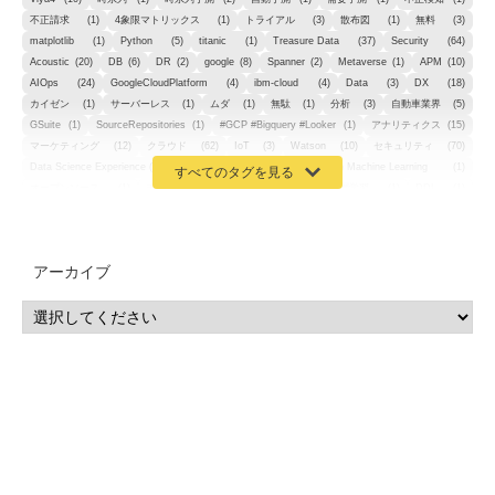
不正請求
(1)
4象限マトリックス
(1)
トライアル
(3)
散布図
(1)
無料
(3)
matplotlib
(1)
Python
(5)
titanic
(1)
Treasure Data
(37)
Security
(64)
Acoustic
(20)
DB
(6)
DR
(2)
google
(8)
Spanner
(2)
Metaverse
(1)
APM
(10)
AIOps
(24)
GoogleCloudPlatform
(4)
ibm-cloud
(4)
Data
(3)
DX
(18)
カイゼン
(1)
サーバーレス
(1)
ムダ
(1)
無駄
(1)
分析
(3)
自動車業界
(5)
GSuite
(1)
SourceRepositories
(1)
#GCP #Bigquery #Looker
(1)
アナリティクス
(15)
マーケティング
(12)
クラウド
(62)
IoT
(3)
Watson
(10)
セキュリティ
(70)
Data Science Experience (DSX)
(1)
Spark
(1)
Watson Machine Learning
(1)
オープンソース
(1)
チーム分析
(1)
機械学習
(3)
深層学習
(1)
DDI
(1)
QRadar
(1)
SOC
(2)
セキュリティ監視サービス
(3)
標的型サイバー攻撃対策
(1)
MSP
(15)
Google Workspace
(5)
量子コンピューティング
(1)
IBM
(3)
Quantum
(2)
CP4D
(5)
Oracle
(1)
Snowflake
(1)
脆弱性
(2)
脆弱性調査
(4)
API
(11)
アーカイブ
IBM i
(9)
モダナイズ
(11)
RPG
(1)
HubSpot
(16)
MA
(24)
営業支援
(2)
マーケティングオートメーション
(13)
SASE
(11)
データ利活用
(2)
GWS
(2)
AppSheet
(1)
Cloud Identity
(1)
Google Meet
(1)
Unica
(1)
メール配信
(1)
グループウェア
(1)
サスティナビリティ
(1)
脱炭素
(1)
SSE
(1)
Db2
(1)
Db2WoC
(1)
Db2Warehouse
(1)
Db2wh
(1)
IIAS
(1)
ランサムウェア
(13)
ARM
(5)
ChatGPT
(3)
EDR
(9)
セキュリティアリーナ
(2)
ローカル5G
(3)
無線
(4)
ETL
(3)
IICS
(5)
illumio
(6)
マイクロセグメンテーション
(6)
サイバー攻撃
(9)
AWS
(13)
SPSS
(2)
SPSS Modeler
(4)
ライセンス
(1)
データ分析
(3)
タブレット端末サービス
(1)
BigQuery
(1)
CRM
(9)
HubSpot CRM
(6)
ServiceNow
(4)
試験対策
(2)
ギガらく5G
(2)
BigFix
(4)
情報漏えい
(2)
内部不正
(5)
エンドポイント管理
(2)
Netskope
(4)
DLP
(2)