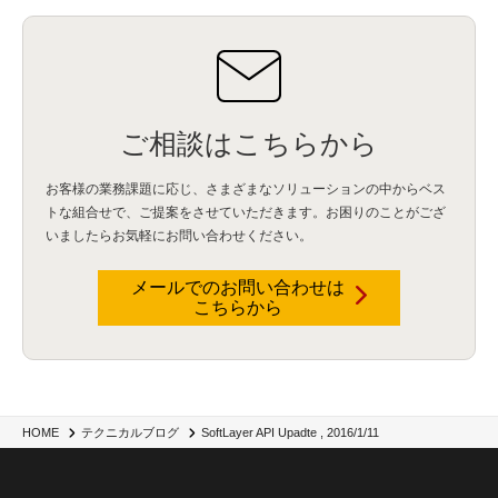
IBM Cloud Pak for Data
(2)
BMS
(1)
導入
(1)
プロセス
(1)
標準化
(1)
コールセンター
(1)
AI OCR
(1)
オンプレミス型
(1)
クラウド型
(1)
IDMC
(2)
DataStage
(5)
Web-EDI
(1)
DX化
(3)
Web API
(1)
# IDMC
(1)
# IICS
(1)
NICMA
(1)
製造業
(3)
プロトコル
(1)
Tableau
(2)
ペーパーレス
(1)
AI-OCR
(1)
BPO
(1)
FAX
(1)
FAX受注
(1)
自動連携
(2)
効率化
(2)
BI
(5)
金融
(1)
比較
(1)
情報漏洩
(6)
CSPM
(1)
設定ミス
(1)
PSTNマイグレ
(1)
2024年問題
(1)
ご相談はこちらから
ISDN終了
(1)
Guardium
(3)
海外イベント
(4)
イベント
(1)
AI for Security
(1)
Security for AI
(1)
RSAC2024
(1)
RSA Conference 2024
(1)
パッチ管理
(3)
資産管理
(1)
ILMT
(1)
IT資産管理
(2)
サブキャパシティーライセンス
(1)
お客様の業務課題に応じ、さまざまなソリューションの中からベス
Flexera
(1)
MQ
(1)
データ連携
(1)
Verify
(5)
watsonx
(16)
生成AI
(26)
トな組合せで、
ご提案をさせていただきます。お困りのことがござ
Wi-Fi
(1)
データレイクハウス
(5)
watsonx.data
(3)
データベース
(3)
いましたらお気軽にお問い合わせください。
データウェアハウス
(3)
データレイク
(4)
DWH
(3)
RAG
(6)
AI
(14)
海外
(8)
ハッカソン
(6)
CES
(9)
若手
(8)
グローバル
(12)
musubiii
(6)
無線LAN
(1)
データインテグレーション
(20)
生成AI活用
(11)
海外研修
(4)
インド
(4)
メールでのお問い合わせは
こちらから
Data Governance
(1)
Data Management
(1)
Lineage
(1)
パスワード
(2)
IDaaS
(2)
ID管理
(3)
API Connect
(1)
AWS Cognito
(1)
black hat
(2)
DEFCON
(2)
BIツール
(1)
Ionic
(2)
SPSS CaDS
(1)
内部不正対策
(2)
特権ID管理
(3)
IBM App Connect
(1)
Aspera
(1)
Aspera on Cloud
(1)
CrowdStrike
(3)
IBM webMethods Integration
(1)
Mulesoft Anypoint Platform
(1)
IBM webMethods API Management
(1)
IBM API Connect
(1)
cdp
(3)
Engage Cros
(11)
動画
(5)
CES2025
(1)
OpenAI
(2)
Sora
(2)
Redshift
(1)
SoftLayer API Upadte , 2016/1/11
HOME
テクニカルブログ
どこでも学べる！あなたのためのナレッジセミナー
(5)
ECS
(1)
コンテナ
(3)
QuickSight
(1)
AI Agent
(4)
AIエージェント
(8)
Excel
(1)
iDoperation
(1)
不正アクセス
(1)
新入社員
(3)
セキュリティインシデント
(3)
インシデント
(4)