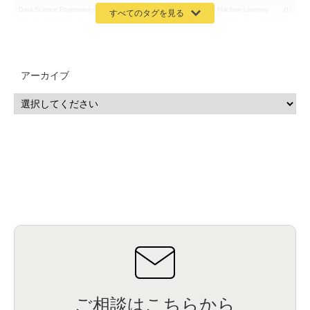
Data Science Experience (DSX)
(1)
Spark
(1)
Watson Machine Learning
(1)
オープンソース
(1)
チーム分析
(1)
機械学習
(3)
深層学習
(1)
DDI
(1)
QRadar
(1)
SOC
(2)
セキュリティ監視サービス
(3)
標的型サイバー攻撃対策
(1)
MSP
(15)
Google Workspace
(5)
量子コンピューティング
(1)
IBM
(3)
Quantum
(2)
CP4D
(5)
Oracle
(1)
Snowflake
(1)
脆弱性
(2)
脆弱性調査
(4)
API
(11)
アーカイブ
IBM i
(9)
モダナイズ
(11)
RPG
(1)
HubSpot
(16)
MA
(24)
営業支援
(2)
マーケティングオートメーション
(13)
SASE
(11)
データ利活用
(2)
GWS
(2)
AppSheet
(1)
Cloud Identity
(1)
Google Meet
(1)
Unica
(1)
メール配信
(1)
グループウェア
(1)
サスティナビリティ
(1)
脱炭素
(1)
SSE
(1)
Db2
(1)
Db2WoC
(1)
Db2Warehouse
(1)
Db2wh
(1)
IIAS
(1)
ランサムウェア
(13)
ARM
(5)
ChatGPT
(3)
EDR
(9)
セキュリティアリーナ
(2)
ローカル5G
(3)
無線
(4)
ETL
(3)
IICS
(5)
illumio
(6)
マイクロセグメンテーション
(6)
サイバー攻撃
(9)
AWS
(13)
SPSS
(2)
SPSS Modeler
(4)
ライセンス
(1)
データ分析
(3)
タブレット端末サービス
(1)
BigQuery
(1)
CRM
(9)
HubSpot CRM
(6)
ServiceNow
(4)
試験対策
(2)
ギガらく5G
(2)
BigFix
(4)
情報漏えい
(2)
内部不正
(5)
エンドポイント管理
(2)
Netskope
(4)
DLP
(2)
IBM Cloud Pak for Data
(2)
BMS
(1)
導入
(1)
プロセス
(1)
標準化
(1)
コールセンター
(1)
AI OCR
(1)
オンプレミス型
(1)
クラウド型
(1)
IDMC
(2)
DataStage
(5)
Web-EDI
(1)
DX化
(3)
Web API
(1)
# IDMC
(1)
# IICS
(1)
NICMA
(1)
製造業
(3)
プロトコル
(1)
Tableau
(2)
ペーパーレス
(1)
AI-OCR
(1)
BPO
(1)
FAX
(1)
FAX受注
(1)
自動連携
(2)
効率化
(2)
BI
(5)
金融
(1)
比較
(1)
情報漏洩
(6)
CSPM
(1)
設定ミス
(1)
PSTNマイグレ
(1)
2024年問題
(1)
ご相談はこちらから
ISDN終了
(1)
Guardium
(3)
海外イベント
(4)
イベント
(1)
AI for Security
(1)