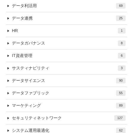
データ利活用
69
データ連携
25
HR
1
データガバナンス
8
IT資産管理
6
サスティナビリティ
3
データサイエンス
90
データファブリック
55
マーケティング
89
セキュリティネットワーク
127
システム運用最適化
62