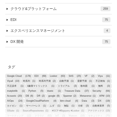
クラウド&プラットフォーム
259
EDI
75
エクスペリエンスマネージメント
4
DX 開発
75
タグ
Google Cloud
(178)
EDI
(69)
Looker
(63)
SAS
(25)
VF
(2)
Viya
(11)
Viya4
(10)
時系列
(1)
時系列予測
(2)
自動予測
(1)
需要予測
(1)
不正検知
(1)
不正請求
(1)
4象限マトリックス
(1)
トライアル
(3)
散布図
(1)
無料
(3)
matplotlib
(1)
Python
(5)
titanic
(1)
Treasure Data
(37)
Security
(64)
Acoustic
(20)
DB
(6)
DR
(2)
google
(8)
Spanner
(2)
Metaverse
(1)
APM
(10)
AIOps
(24)
GoogleCloudPlatform
(4)
ibm-cloud
(4)
Data
(3)
DX
(19)
カイゼン
(1)
サーバーレス
(1)
ムダ
(1)
無駄
(1)
分析
(3)
自動車業界
(5)
GSuite
(1)
SourceRepositories
(1)
#GCP #Bigquery #Looker
(1)
アナリティクス
(15)
マーケティング
(12)
クラウド
(62)
IoT
(3)
Watson
(10)
セキュリティ
(70)