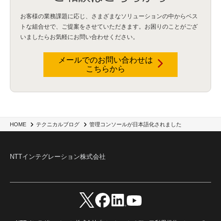
Security for AI
(1)
RSAC2024
(1)
RSA Conference 2024
(1)
パッチ管理
(3)
資産管理
(1)
ILMT
(1)
IT資産管理
(2)
サブキャパシティーライセンス
(1)
お客様の業務課題に応じ、さまざまなソリューションの中からベス
Flexera
(1)
MQ
(1)
データ連携
(1)
Verify
(5)
watsonx
(16)
生成AI
(26)
トな組合せで、
ご提案をさせていただきます。お困りのことがござ
Wi-Fi
(1)
データレイクハウス
(5)
watsonx.data
(3)
データベース
(3)
いましたらお気軽にお問い合わせください。
データウェアハウス
(3)
データレイク
(4)
DWH
(3)
RAG
(6)
AI
(14)
海外
(8)
ハッカソン
(6)
CES
(9)
若手
(8)
グローバル
(12)
musubiii
(6)
無線LAN
(1)
データインテグレーション
(20)
生成AI活用
(11)
海外研修
(4)
インド
(4)
メールでのお問い合わせは
こちらから
Data Governance
(1)
Data Management
(1)
Lineage
(1)
パスワード
(2)
IDaaS
(2)
ID管理
(3)
API Connect
(1)
AWS Cognito
(1)
black hat
(2)
DEFCON
(2)
BIツール
(1)
Ionic
(2)
SPSS CaDS
(1)
内部不正対策
(2)
特権ID管理
(3)
IBM App Connect
(1)
Aspera
(1)
Aspera on Cloud
(1)
CrowdStrike
(3)
IBM webMethods Integration
(1)
Mulesoft Anypoint Platform
(1)
IBM webMethods API Management
(1)
IBM API Connect
(1)
cdp
(3)
Engage Cros
(11)
動画
(5)
CES2025
(1)
OpenAI
(2)
Sora
(2)
Redshift
(1)
管理コンソールが日本語化されました
HOME
テクニカルブログ
どこでも学べる！あなたのためのナレッジセミナー
(5)
ECS
(1)
コンテナ
(3)
QuickSight
(1)
AI Agent
(4)
AIエージェント
(8)
Excel
(1)
iDoperation
(1)
不正アクセス
(1)
新入社員
(3)
セキュリティインシデント
(3)
インシデント
(4)
NTTインテグレーション株式会社
GenAI
(4)
USB
(1)
議事録
(1)
自動化
(1)
ISO20022
(2)
交通費精算
(9)
USBメモリ
(1)
Think
(1)
外国送金
(1)
電帳法（電子帳簿保存法）
(1)
暗号化通信プロトコル（TLS 1.3）
(1)
SDPF
(1)
RSAC2025
(1)
RSA Conference
(1)
RSAカンファレンス
(1)
セキュリティ意識
(1)
databricks
(2)
コラム
(18)
SFA
(1)
dataiku
(2)
Zscaler
(5)
Veo 3
(1)
AI動画生成
(2)
イベントレポート
(1)
Qilin
(1)
RaaS
(3)
サプライチェーン
(2)
Z-FILTER
(1)
Gemini
(2)
セキュリティ教育
(2)
未経験
(1)
MFA
(1)
データファブリック
(1)
データレイクハウスソリューション
(1)