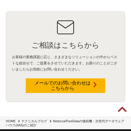
情報漏えい
(2)
内部不正
(5)
エンドポイント管理
(2)
Netskope
(4)
DLP
(2)
IBM Cloud Pak for Data
(2)
BMS
(1)
導入
(1)
プロセス
(1)
標準化
(1)
コールセンター
(1)
AI OCR
(1)
オンプレミス型
(1)
クラウド型
(1)
IDMC
(2)
DataStage
(5)
Web-EDI
(1)
DX化
(3)
Web API
(1)
# IDMC
(1)
# IICS
(1)
NICMA
(1)
製造業
(3)
プロトコル
(1)
Tableau
(2)
ペーパーレス
(1)
AI-OCR
(1)
BPO
(1)
FAX
(1)
FAX受注
(1)
自動連携
(2)
効率化
(2)
BI
(5)
金融
(1)
比較
(1)
情報漏洩
(6)
CSPM
(1)
設定ミス
(1)
PSTNマイグレ
(1)
2024年問題
(1)
ご相談はこちらから
ISDN終了
(1)
Guardium
(3)
海外イベント
(4)
イベント
(1)
AI for Security
(1)
Security for AI
(1)
RSAC2024
(1)
RSA Conference 2024
(1)
パッチ管理
(3)
資産管理
(1)
ILMT
(1)
IT資産管理
(2)
サブキャパシティーライセンス
(1)
お客様の業務課題に応じ、さまざまなソリューションの中からベス
Flexera
(1)
MQ
(1)
データ連携
(1)
Verify
(5)
watsonx
(16)
生成AI
(26)
トな組合せで、
ご提案をさせていただきます。お困りのことがござ
Wi-Fi
(1)
データレイクハウス
(5)
watsonx.data
(3)
データベース
(3)
いましたらお気軽にお問い合わせください。
データウェアハウス
(3)
データレイク
(4)
DWH
(3)
RAG
(6)
AI
(14)
海外
(8)
ハッカソン
(6)
CES
(9)
若手
(8)
グローバル
(12)
musubiii
(6)
無線LAN
(1)
データインテグレーション
(20)
生成AI活用
(11)
海外研修
(4)
インド
(4)
メールでのお問い合わせは
こちらから
Data Governance
(1)
Data Management
(1)
Lineage
(1)
パスワード
(2)
IDaaS
(2)
ID管理
(3)
API Connect
(1)
AWS Cognito
(1)
black hat
(2)
DEFCON
(2)
BIツール
(1)
Ionic
(2)
SPSS CaDS
(1)
内部不正対策
(2)
特権ID管理
(3)
IBM App Connect
(1)
Aspera
(1)
Aspera on Cloud
(1)
CrowdStrike
(3)
IBM webMethods Integration
(1)
Mulesoft Anypoint Platform
(1)
IBM webMethods API Management
(1)
IBM API Connect
(1)
cdp
(3)
Engage Cros
(11)
動画
(5)
CES2025
(1)
OpenAI
(2)
Sora
(2)
Redshift
(1)
Netezza/PureDataの後続機：次世代データウェア
HOME
テクニカルブログ
ハウス(IIAS)のご紹介
どこでも学べる！あなたのためのナレッジセミナー
(5)
ECS
(1)
コンテナ
(3)