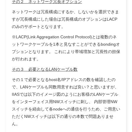
その２ ネットワーク冗長オプション
ネットワークは冗長構成にするか、しないかを選択できま
すが冗長構成にした場合は冗長構成のオプションはLACP
のみのサポートとなります。
※LACP(Link Aggregation Control Protocol)とは複数のネ
ットワークケーブルを1本と見なすことができるbondingオ
プションとなります。 これにより帯域増加と冗長性の担保
が行われます。
その３ 必要となるLANケーブル数
その１で必要となるhost名/IPアドレスの数を確認したの
で、LANケーブルも同数用意すれば良い？と思いますが、
IIASでは以下のイメージ図のようにお客様のLANケーブル
をインターフェイス用NWスイッチに刺し、 内部管理NW
スイッチを経由して各nodeへの通信を行うため、ご用意い
ただくNWスイッチは以下の通りの本数で問題ありませ
ん。