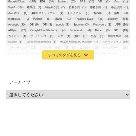
Google Cloud
(178)
EDI
(69)
Looker
(63)
SAS
(25)
VF
(2)
Viya
(11)
Viya4
(10)
時系列
(1)
時系列予測
(2)
自動予測
(1)
需要予測
(1)
不正検知
(1)
不正請求
(1)
4象限マトリックス
(1)
トライアル
(3)
散布図
(1)
無料
(3)
matplotlib
(1)
Python
(5)
titanic
(1)
Treasure Data
(37)
Security
(64)
Acoustic
(20)
DB
(6)
DR
(2)
google
(8)
Spanner
(2)
Metaverse
(1)
APM
(10)
AIOps
(24)
GoogleCloudPlatform
(4)
ibm-cloud
(4)
Data
(3)
DX
(19)
カイゼン
(1)
サーバーレス
(1)
ムダ
(1)
無駄
(1)
分析
(3)
自動車業界
(5)
GSuite
(1)
SourceRepositories
(1)
#GCP #Bigquery #Looker
(1)
アナリティクス
(15)
マーケティング
(12)
クラウド
(62)
IoT
(3)
Watson
(10)
セキュリティ
(70)
Data Science Experience (DSX)
(1)
Spark
(1)
Watson Machine Learning
(1)
オープンソース
(1)
チーム分析
(1)
機械学習
(3)
深層学習
(1)
DDI
(1)
QRadar
(1)
SOC
(2)
セキュリティ監視サービス
(3)
標的型サイバー攻撃対策
(1)
MSP
(15)
Google Workspace
(5)
量子コンピューティング
(1)
IBM
(3)
Quantum
(2)
CP4D
(5)
Oracle
(1)
Snowflake
(1)
脆弱性
(2)
脆弱性調査
(4)
API
(11)
アーカイブ
IBM i
(9)
モダナイズ
(11)
RPG
(1)
HubSpot
(16)
MA
(24)
営業支援
(2)
マーケティングオートメーション
(13)
SASE
(11)
データ利活用
(2)
GWS
(2)
AppSheet
(1)
Cloud Identity
(1)
Google Meet
(1)
Unica
(1)
メール配信
(1)
グループウェア
(1)
サスティナビリティ
(1)
脱炭素
(1)
SSE
(1)
Db2
(1)
Db2WoC
(1)
Db2Warehouse
(1)
Db2wh
(1)
IIAS
(1)
ランサムウェア
(13)
ARM
(5)
ChatGPT
(3)
EDR
(9)
セキュリティアリーナ
(2)
ローカル5G
(3)
無線
(4)
ETL
(3)
IICS
(5)
illumio
(6)
マイクロセグメンテーション
(6)
サイバー攻撃
(9)
AWS
(13)
SPSS
(2)
SPSS Modeler
(4)
ライセンス
(1)
データ分析
(3)
タブレット端末サービス
(1)
BigQuery
(1)
CRM
(9)
HubSpot CRM
(6)
ServiceNow
(4)
試験対策
(2)
ギガらく5G
(2)
BigFix
(4)