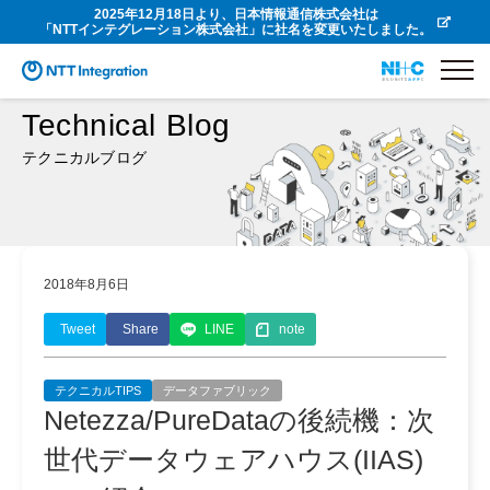
2025年12月18日より、日本情報通信株式会社は
「NTTインテグレーション株式会社」に社名を変更いたしました。
Technical Blog
テクニカルブログ
2018年8月6日
Tweet
Share
LINE
note
テクニカルTIPS
データファブリック
Netezza/PureDataの後続機：次
世代データウェアハウス(IIAS)