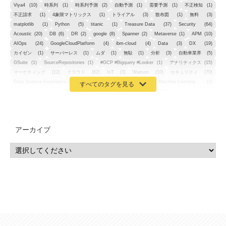
Viya4
(10)
時系列
(1)
時系列予測
(2)
自動予測
(1)
需要予測
(1)
不正検知
(1)
不正請求
(1)
4象限マトリックス
(1)
トライアル
(3)
散布図
(1)
無料
(3)
matplotlib
(1)
Python
(5)
titanic
(1)
Treasure Data
(37)
Security
(64)
Acoustic
(20)
DB
(6)
DR
(2)
google
(8)
Spanner
(2)
Metaverse
(1)
APM
(10)
AIOps
(24)
GoogleCloudPlatform
(4)
ibm-cloud
(4)
Data
(3)
DX
(19)
カイゼン
(1)
サーバーレス
(1)
ムダ
(1)
無駄
(1)
分析
(3)
自動車業界
(5)
GSuite
(1)
SourceRepositories
(1)
#GCP #Bigquery #Looker
(1)
アナリティクス
(15)
マーケティング
(12)
クラウド
(62)
IoT
(3)
Watson
(10)
セキュリティ
(70)
Data Science Experience (DSX)
(1)
Spark
(1)
Watson Machine Learning
(1)
オープンソース
(1)
チーム分析
(1)
機械学習
(3)
深層学習
(1)
DDI
(1)
QRadar
(1)
SOC
(2)
セキュリティ監視サービス
(3)
標的型サイバー攻撃対策
(1)
MSP
(15)
Google Workspace
(5)
量子コンピューティング
(1)
IBM
(3)
Quantum
(2)
CP4D
(5)
Oracle
(1)
Snowflake
(1)
脆弱性
(2)
脆弱性調査
(4)
API
(11)
アーカイブ
IBM i
(9)
モダナイズ
(11)
RPG
(1)
HubSpot
(16)
MA
(24)
営業支援
(2)
マーケティングオートメーション
(13)
SASE
(11)
データ利活用
(2)
GWS
(2)
AppSheet
(1)
Cloud Identity
(1)
Google Meet
(1)
Unica
(1)
メール配信
(1)
グループウェア
(1)
サスティナビリティ
(1)
脱炭素
(1)
SSE
(1)
Db2
(1)
Db2WoC
(1)
Db2Warehouse
(1)
Db2wh
(1)
IIAS
(1)
ランサムウェア
(13)
ARM
(5)
ChatGPT
(3)
EDR
(9)
セキュリティアリーナ
(2)
ローカル5G
(3)
無線
(4)
ETL
(3)
IICS
(5)
illumio
(6)
マイクロセグメンテーション
(6)
サイバー攻撃
(9)
AWS
(13)
SPSS
(2)
SPSS Modeler
(4)
ライセンス
(1)
データ分析
(3)
タブレット端末サービス
(1)
BigQuery
(1)
CRM
(9)
HubSpot CRM
(6)
ServiceNow
(4)
試験対策
(2)
ギガらく5G
(2)
BigFix
(4)
情報漏えい
(2)
内部不正
(5)
エンドポイント管理
(2)
Netskope
(4)
DLP
(2)