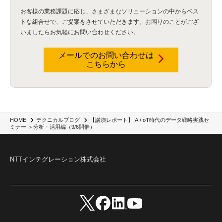
不正アクセス
(1)
新入社員
(3)
セキュリティインシデント
(3)
インシデント
(4)
お客様の業務課題に応じ、さまざまなソリューションの中からベス
GenAI
(4)
USB
(1)
議事録
(1)
自動化
(1)
ISO20022
(2)
交通費精算
(9)
トな組合せで、
ご提案をさせていただきます。お困りのことがござ
USBメモリ
(1)
Think
(1)
外国送金
(1)
電帳法（電子帳簿保存法）
(1)
いましたらお気軽にお問い合わせください。
暗号化通信プロトコル（TLS 1.3）
(1)
SDPF
(1)
RSAC2025
(1)
RSA Conference
(1)
RSAカンファレンス
(1)
セキュリティ意識
(1)
databricks
(2)
コラム
(18)
SFA
(1)
dataiku
(2)
Zscaler
(5)
Veo 3
(1)
AI動画生成
(2)
イベントレポート
(1)
Qilin
(1)
メールでのお問い合わせは
RaaS
(3)
サプライチェーン
(2)
Z-FILTER
(1)
Gemini
(2)
セキュリティ教育
(2)
こちらから
未経験
(1)
MFA
(1)
データファブリック
(1)
データレイクハウスソリューション
(1)
CES 2026
(2)
ゼロトラストネットワーク
(3)
watsonx Orchestrate
(4)
Slack
(2)
wxo
(1)
プリビルドエージェント
(1)
自工会ガイドライン
(1)
脆弱性診断
(1)
SIEM
(1)
LLM
(1)
watsonx.ai
(1)
2025Zscalerアドカレンダー
(1)
#2025Zscalerアドカレンダー
(1)
Red Hat OpenShift
(2)
インフラモダナイズ
(2)
脱VMware
(2)
サイバーセキュリティ
(2)
IBM Cloud
(1)
Alteryx
(5)
Project BOB
(2)
【講演レポート】 AI/IoT時代のデータ戦略実践セ
HOME
テクニカルブログ
AI駆動型開発
(3)
Bob
(6)
Antigravity
(3)
AI駆動開発
(4)
ミナー ＞分析・活用編（9/6開催）
NI+Cインシデント緊急収束サービス
(1)
キャンペーン
(1)
DX開発
(3)
スマートゴー
(3)
Smart Go
(3)
AI駆動開発、Project BOB、生成AI活用
(1)
Bobathon
(3)
Alteryx One
(3)
ランサムウェア対策
(1)
Flow
(1)
Veo3.1
(1)
Apache Iceberg
(1)
パスキー
(1)
NTTインテグレーション株式会社
パスワードレス
(2)
AISecurity
(1)
SecurityforAI
(1)
AIforSecurity
(1)
受発注業務
(1)
部品サプライヤー
(1)
ALog
(1)
NI+Cセキュリティアリーナ
(1)
IBM Think 2026
(2)
SCS評価制度
(1)
サプライチェーン強化に向けたセキュリティ対策評価制度
(1)
マイグレーション
(1)
経費精算
(4)
AIツール
(1)
Fortinet
(1)
Fortigate
(1)
Fortibleed
(1)
ZDX
(1)
danect⁺
(1)
Treasure AI
(1)
AI議事録・要約
(1)
PLAUD - Plaud.ai
(1)
AI文字起こし・録音
(1)