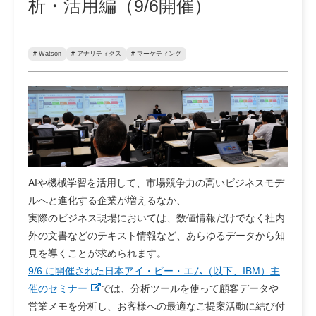
析・活用編（9/6開催）
# Watson
# アナリティクス
# マーケティング
AIや機械学習を活用して、市場競争力の高いビジネスモデ
ルへと進化する企業が増えるなか、
実際のビジネス現場においては、数値情報だけでなく社内
外の文書などのテキスト情報など、あらゆるデータから知
見を導くことが求められます。
9/6 に開催された日本アイ・ビー・エム（以下、IBM）主
催のセミナー
では、分析ツールを使って顧客データや
営業メモを分析し、お客様への最適なご提案活動に結び付