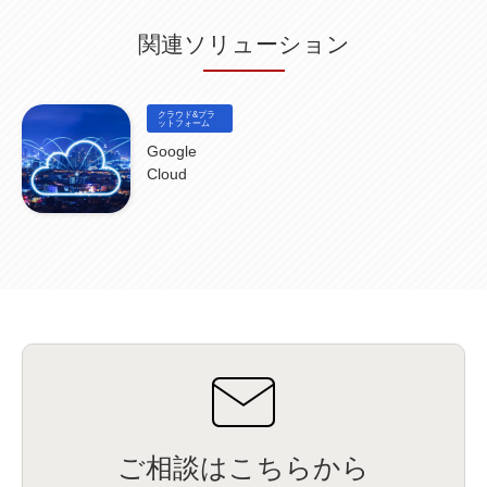
IBM Cloud Pak for Data
(2)
BMS
(1)
導入
(1)
プロセス
(1)
標準化
(1)
関連ソリューション
コールセンター
(1)
AI OCR
(1)
オンプレミス型
(1)
クラウド型
(1)
IDMC
(2)
DataStage
(5)
Web-EDI
(1)
DX化
(3)
Web API
(1)
# IDMC
(1)
# IICS
(1)
NICMA
(1)
製造業
(3)
プロトコル
(1)
Tableau
(2)
ペーパーレス
(1)
AI-OCR
(1)
BPO
(1)
FAX
(1)
FAX受注
(1)
自動連携
(2)
効率化
(2)
BI
(5)
金融
(1)
クラウド&プラ
比較
(1)
情報漏洩
(6)
CSPM
ットフォーム
(1)
設定ミス
(1)
PSTNマイグレ
(1)
2024年問題
(1)
ISDN終了
(1)
Guardium
(3)
海外イベント
(4)
イベント
(1)
AI for Security
(1)
Google
Security for AI
(1)
RSAC2024
(1)
RSA Conference 2024
(1)
パッチ管理
(3)
Cloud
資産管理
(1)
ILMT
(1)
IT資産管理
(2)
サブキャパシティーライセンス
(1)
Flexera
(1)
MQ
(1)
データ連携
(1)
Verify
(5)
watsonx
(16)
生成AI
(26)
Wi-Fi
(1)
データレイクハウス
(5)
watsonx.data
(3)
データベース
(3)
データウェアハウス
(3)
データレイク
(4)
DWH
(3)
RAG
(6)
AI
(14)
海外
(8)
ハッカソン
(6)
CES
(9)
若手
(8)
グローバル
(12)
musubiii
(6)
無線LAN
(1)
データインテグレーション
(20)
生成AI活用
(11)
海外研修
(4)
インド
(4)
Data Governance
(1)
Data Management
(1)
Lineage
(1)
パスワード
(2)
IDaaS
(2)
ID管理
(3)
API Connect
(1)
AWS Cognito
(1)
black hat
(2)
DEFCON
(2)
BIツール
(1)
Ionic
(2)
SPSS CaDS
(1)
内部不正対策
(2)
特権ID管理
(3)
IBM App Connect
(1)
Aspera
(1)
Aspera on Cloud
(1)
CrowdStrike
(3)
IBM webMethods Integration
(1)
Mulesoft Anypoint Platform
(1)
IBM webMethods API Management
(1)
IBM API Connect
(1)
cdp
(3)
Engage Cros
(11)
動画
(5)
CES2025
(1)
OpenAI
(2)
Sora
(2)
Redshift
(1)
どこでも学べる！あなたのためのナレッジセミナー
(5)
ECS
(1)
コンテナ
(3)
ご相談はこちらから
QuickSight
(1)
AI Agent
(4)
AIエージェント
(8)
Excel
(1)
iDoperation
(1)