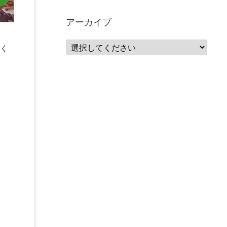
サーバーレス
(1)
ムダ
(1)
無駄
(1)
分析
(3)
自動車業界
(5)
GSuite
(1)
アーカイブ
SourceRepositories
(1)
。
#GCP #Bigquery #Looker
(1)
アナリティクス
(15)
く
マーケティング
(12)
クラウド
(62)
IoT
(3)
Watson
(10)
セキュリティ
(70)
Data Science Experience (DSX)
(1)
Spark
(1)
Watson Machine Learning
(1)
オープンソース
(1)
チーム分析
(1)
機械学習
(3)
深層学習
(1)
DDI
(1)
QRadar
(1)
SOC
(2)
セキュリティ監視サービス
(3)
標的型サイバー攻撃対策
(1)
MSP
(15)
Google Workspace
(5)
量子コンピューティング
(1)
IBM
(3)
Quantum
(2)
CP4D
(5)
Oracle
(1)
Snowflake
(1)
脆弱性
(2)
脆弱性調査
(4)
API
(11)
IBM i
(9)
モダナイズ
(11)
RPG
(1)
HubSpot
(16)
MA
(24)
営業支援
(2)
マーケティングオートメーション
(13)
SASE
(11)
データ利活用
(2)
GWS
(2)
AppSheet
(1)
Cloud Identity
(1)
Google Meet
(1)
Unica
(1)