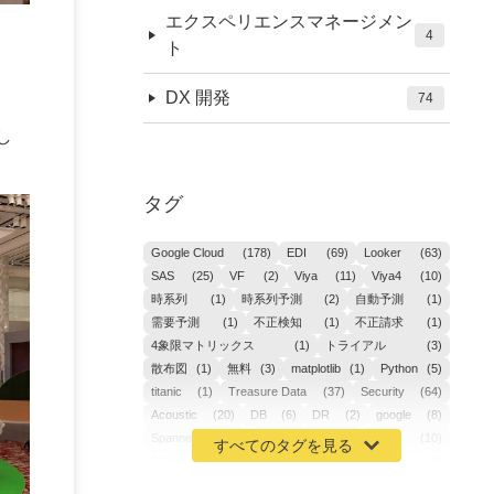
エクスペリエンスマネージメン
4
ト
n
DX 開発
74
し
タグ
Google Cloud
(178)
EDI
(69)
Looker
(63)
SAS
(25)
VF
(2)
Viya
(11)
Viya4
(10)
時系列
(1)
時系列予測
(2)
自動予測
(1)
需要予測
(1)
不正検知
(1)
不正請求
(1)
4象限マトリックス
(1)
トライアル
(3)
散布図
(1)
無料
(3)
matplotlib
(1)
Python
(5)
titanic
(1)
Treasure Data
(37)
Security
(64)
Acoustic
(20)
DB
(6)
DR
(2)
google
(8)
Spanner
(2)
Metaverse
(1)
APM
(10)
AIOps
(24)
GoogleCloudPlatform
(4)
ibm-cloud
(4)
Data
(3)
DX
(18)
カイゼン
(1)