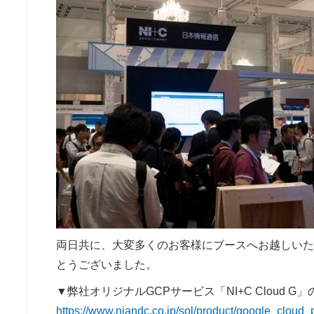
両日共に、大変多くのお客様にブースへお越しいた
とうございました。
▼弊社オリジナルGCPサービス「NI+C Cloud G
https://www.niandc.co.jp/sol/product/google_cloud_p