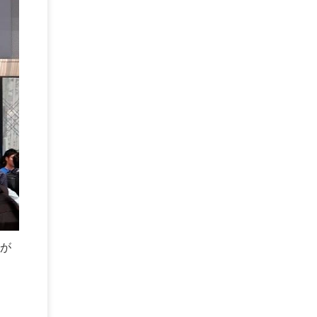
BPO
(1)
FAX
(1)
FAX受注
(1)
自動連携
(2)
効率化
(2)
BI
(5)
金融
(1)
比較
(1)
情報漏洩
(6)
CSPM
(1)
設定ミス
(1)
PSTNマイグレ
(1)
2024年問題
(1)
ISDN終了
(1)
Guardium
(3)
海外イベント
(4)
イベント
(1)
AI for Security
(1)
Security for AI
(1)
RSAC2024
(1)
RSA Conference 2024
(1)
パッチ管理
(3)
資産管理
(1)
ILMT
(1)
IT資産管理
(2)
サブキャパシティーライセンス
(1)
Flexera
(1)
MQ
(1)
データ連携
(1)
Verify
(5)
watsonx
(16)
生成AI
(26)
Wi-Fi
(1)
データレイクハウス
(5)
watsonx.data
(3)
データベース
(3)
データウェアハウス
(3)
データレイク
(4)
DWH
(3)
RAG
(6)
AI
(14)
海外
(8)
ハッカソン
(6)
CES
(9)
若手
(8)
グローバル
(12)
musubiii
(6)
無線LAN
(1)
が
データインテグレーション
(20)
生成AI活用
(11)
海外研修
(4)
インド
(4)
Data Governance
(1)
Data Management
(1)
Lineage
(1)
パスワード
(2)
IDaaS
(2)
ID管理
(3)
API Connect
(1)
AWS Cognito
(1)
black hat
(2)