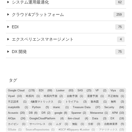
システム運用最適化
62
クラウド&プラットフォーム
259
EDI
75
エクスペリエンスマネージメント
4
DX 開発
75
タグ
Google Cloud
(178)
EDI
(69)
Looker
(63)
SAS
(25)
VF
(2)
Viya
(11)
Viya4
(10)
時系列
(1)
時系列予測
(2)
自動予測
(1)
需要予測
(1)
不正検知
(1)
不正請求
(1)
4象限マトリックス
(1)
トライアル
(3)
散布図
(1)
無料
(3)
matplotlib
(1)
Python
(5)
titanic
(1)
Treasure Data
(37)
Security
(64)
Acoustic
(20)
DB
(6)
DR
(2)
google
(8)
Spanner
(2)
Metaverse
(1)
APM
(10)
AIOps
(24)
GoogleCloudPlatform
(4)
ibm-cloud
(4)
Data
(3)
DX
(19)
カイゼン
(1)
サーバーレス
(1)
ムダ
(1)
無駄
(1)
分析
(3)
自動車業界
(5)
GSuite
(1)
SourceRepositories
(1)
#GCP #Bigquery #Looker
(1)
アナリティクス
(15)