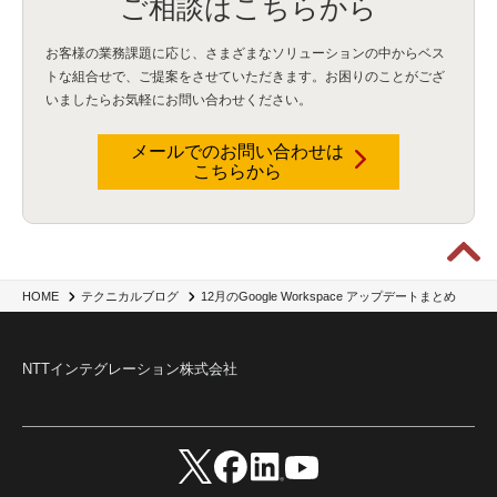
ご相談はこちらから
Security for AI
(1)
RSAC2024
(1)
RSA Conference 2024
(1)
パッチ管理
(3)
資産管理
(1)
ILMT
(1)
IT資産管理
(2)
サブキャパシティーライセンス
(1)
お客様の業務課題に応じ、さまざまなソリューションの中からベス
Flexera
(1)
MQ
(1)
データ連携
(1)
Verify
(5)
watsonx
(16)
生成AI
(26)
トな組合せで、
ご提案をさせていただきます。お困りのことがござ
Wi-Fi
(1)
データレイクハウス
(5)
watsonx.data
(3)
データベース
(3)
いましたらお気軽にお問い合わせください。
データウェアハウス
(3)
データレイク
(4)
DWH
(3)
RAG
(6)
AI
(14)
海外
(8)
ハッカソン
(6)
CES
(9)
若手
(8)
グローバル
(12)
musubiii
(6)
無線LAN
(1)
データインテグレーション
(20)
生成AI活用
(11)
海外研修
(4)
インド
(4)
メールでのお問い合わせは
こちらから
Data Governance
(1)
Data Management
(1)
Lineage
(1)
パスワード
(2)
IDaaS
(2)
ID管理
(3)
API Connect
(1)
AWS Cognito
(1)
black hat
(2)
DEFCON
(2)
BIツール
(1)
Ionic
(2)
SPSS CaDS
(1)
内部不正対策
(2)
特権ID管理
(3)
IBM App Connect
(1)
Aspera
(1)
Aspera on Cloud
(1)
CrowdStrike
(3)
IBM webMethods Integration
(1)
Mulesoft Anypoint Platform
(1)
IBM webMethods API Management
(1)
IBM API Connect
(1)
cdp
(3)
Engage Cros
(11)
動画
(5)
CES2025
(1)
OpenAI
(2)
Sora
(2)
Redshift
(1)
12月のGoogle Workspace アップデートまとめ
HOME
テクニカルブログ
どこでも学べる！あなたのためのナレッジセミナー
(5)
ECS
(1)
コンテナ
(3)
QuickSight
(1)
AI Agent
(4)
AIエージェント
(8)
Excel
(1)
iDoperation
(1)
不正アクセス
(1)
新入社員
(3)
セキュリティインシデント
(3)
インシデント
(4)
NTTインテグレーション株式会社
GenAI
(4)
USB
(1)
議事録
(1)
自動化
(1)
ISO20022
(2)
交通費精算
(9)
USBメモリ
(1)
Think
(1)
外国送金
(1)
電帳法（電子帳簿保存法）
(1)
暗号化通信プロトコル（TLS 1.3）
(1)
SDPF
(1)
RSAC2025
(1)
RSA Conference
(1)
RSAカンファレンス
(1)
セキュリティ意識
(1)
databricks
(2)
コラム
(18)
SFA
(1)
dataiku
(2)
Zscaler
(5)
Veo 3
(1)
AI動画生成
(2)
イベントレポート
(1)
Qilin
(1)
RaaS
(3)
サプライチェーン
(2)
Z-FILTER
(1)
Gemini
(2)
セキュリティ教育
(2)