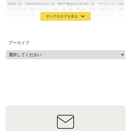
GSuite
(1)
SourceRepositories
(1)
#GCP #Bigquery #Looker
(1)
アナリティクス
(15)
マーケティング
(12)
クラウド
(62)
IoT
(3)
Watson
(10)
セキュリティ
(70)
Data Science Experience (DSX)
(1)
Spark
(1)
Watson Machine Learning
(1)
オープンソース
(1)
チーム分析
(1)
機械学習
(3)
深層学習
(1)
DDI
(1)
QRadar
(1)
SOC
(2)
セキュリティ監視サービス
(3)
標的型サイバー攻撃対策
(1)
MSP
(15)
Google Workspace
(5)
量子コンピューティング
(1)
IBM
(3)
Quantum
(2)
CP4D
(5)
Oracle
(1)
Snowflake
(1)
脆弱性
(2)
脆弱性調査
(4)
API
(11)
アーカイブ
IBM i
(9)
モダナイズ
(11)
RPG
(1)
HubSpot
(16)
MA
(24)
営業支援
(2)
マーケティングオートメーション
(13)
SASE
(11)
データ利活用
(2)
GWS
(2)
AppSheet
(1)
Cloud Identity
(1)
Google Meet
(1)
Unica
(1)
メール配信
(1)
グループウェア
(1)
サスティナビリティ
(1)
脱炭素
(1)
SSE
(1)
Db2
(1)
Db2WoC
(1)
Db2Warehouse
(1)
Db2wh
(1)
IIAS
(1)
ランサムウェア
(13)
ARM
(5)
ChatGPT
(3)
EDR
(9)
セキュリティアリーナ
(2)
ローカル5G
(3)
無線
(4)
ETL
(3)
IICS
(5)
illumio
(6)
マイクロセグメンテーション
(6)
サイバー攻撃
(9)
AWS
(13)
SPSS
(2)
SPSS Modeler
(4)
ライセンス
(1)
データ分析
(3)
タブレット端末サービス
(1)
BigQuery
(1)
CRM
(9)
HubSpot CRM
(6)
ServiceNow
(4)
試験対策
(2)
ギガらく5G
(2)
BigFix
(4)
情報漏えい
(2)
内部不正
(5)
エンドポイント管理
(2)
Netskope
(4)
DLP
(2)
IBM Cloud Pak for Data
(2)
BMS
(1)
導入
(1)
プロセス
(1)
標準化
(1)
コールセンター
(1)
AI OCR
(1)
オンプレミス型
(1)
クラウド型
(1)
IDMC
(2)
DataStage
(5)
Web-EDI
(1)
DX化
(3)
Web API
(1)
# IDMC
(1)
# IICS
(1)
NICMA
(1)
製造業
(3)
プロトコル
(1)
Tableau
(2)
ペーパーレス
(1)
AI-OCR
(1)
BPO
(1)
FAX
(1)
FAX受注
(1)
自動連携
(2)
効率化
(2)
BI
(5)
金融
(1)