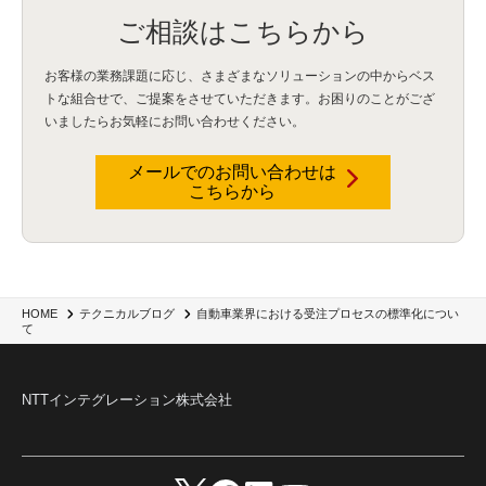
比較
(1)
情報漏洩
(6)
CSPM
(1)
設定ミス
(1)
PSTNマイグレ
(1)
2024年問題
(1)
ご相談はこちらから
ISDN終了
(1)
Guardium
(3)
海外イベント
(4)
イベント
(1)
AI for Security
(1)
Security for AI
(1)
RSAC2024
(1)
RSA Conference 2024
(1)
パッチ管理
(3)
資産管理
(1)
ILMT
(1)
IT資産管理
(2)
サブキャパシティーライセンス
(1)
お客様の業務課題に応じ、さまざまなソリューションの中からベス
Flexera
(1)
MQ
(1)
データ連携
(1)
Verify
(5)
watsonx
(16)
生成AI
(26)
トな組合せで、
ご提案をさせていただきます。お困りのことがござ
Wi-Fi
(1)
データレイクハウス
(5)
watsonx.data
(3)
データベース
(3)
いましたらお気軽にお問い合わせください。
データウェアハウス
(3)
データレイク
(4)
DWH
(3)
RAG
(6)
AI
(14)
海外
(8)
ハッカソン
(6)
CES
(9)
若手
(8)
グローバル
(12)
musubiii
(6)
無線LAN
(1)
データインテグレーション
(20)
生成AI活用
(11)
海外研修
(4)
インド
(4)
メールでのお問い合わせは
こちらから
Data Governance
(1)
Data Management
(1)
Lineage
(1)
パスワード
(2)
IDaaS
(2)
ID管理
(3)
API Connect
(1)
AWS Cognito
(1)
black hat
(2)
DEFCON
(2)
BIツール
(1)
Ionic
(2)
SPSS CaDS
(1)
内部不正対策
(2)
特権ID管理
(3)
IBM App Connect
(1)
Aspera
(1)
Aspera on Cloud
(1)
CrowdStrike
(3)
IBM webMethods Integration
(1)
Mulesoft Anypoint Platform
(1)
IBM webMethods API Management
(1)
IBM API Connect
(1)
cdp
(3)
Engage Cros
(11)
動画
(5)
CES2025
(1)
OpenAI
(2)
Sora
(2)
Redshift
(1)
自動車業界における受注プロセスの標準化につい
HOME
テクニカルブログ
て
どこでも学べる！あなたのためのナレッジセミナー
(5)
ECS
(1)
コンテナ
(3)
QuickSight
(1)
AI Agent
(4)
AIエージェント
(8)
Excel
(1)
iDoperation
(1)
不正アクセス
(1)
新入社員
(3)
セキュリティインシデント
(3)
インシデント
(4)
GenAI
(4)
USB
(1)
議事録
(1)
自動化
(1)
ISO20022
(2)
交通費精算
(9)
NTTインテグレーション株式会社
USBメモリ
(1)
Think
(1)
外国送金
(1)
電帳法（電子帳簿保存法）
(1)
暗号化通信プロトコル（TLS 1.3）
(1)
SDPF
(1)
RSAC2025
(1)
RSA Conference
(1)
RSAカンファレンス
(1)
セキュリティ意識
(1)
databricks
(2)
コラム
(18)
SFA
(1)
dataiku
(2)
Zscaler
(5)
Veo 3
(1)
AI動画生成
(2)
イベントレポート
(1)
Qilin
(1)