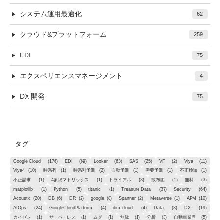
システム運用最適化
62
クラウド&プラットフォーム
259
EDI
75
エクスペリエンスマネージメント
4
DX 開発
75
タグ
Google Cloud
(178)
EDI
(69)
Looker
(63)
SAS
(25)
VF
(2)
Viya
(11)
Viya4
(10)
時系列
(1)
時系列予測
(2)
自動予測
(1)
需要予測
(1)
不正検知
(1)
不正請求
(1)
4象限マトリックス
(1)
トライアル
(3)
散布図
(1)
無料
(3)
matplotlib
(1)
Python
(5)
titanic
(1)
Treasure Data
(37)
Security
(64)
Acoustic
(20)
DB
(6)
DR
(2)
google
(8)
Spanner
(2)
Metaverse
(1)
APM
(10)
AIOps
(24)
GoogleCloudPlatform
(4)
ibm-cloud
(4)
Data
(3)
DX
(19)
カイゼン
(1)
サーバーレス
(1)
ムダ
(1)
無駄
(1)
分析
(3)
自動車業界
(5)