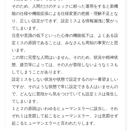
そのため、人間だけのチェックに頼った運用をすると新機
能の仕様や機能拡張による仕様変更の把握・理解不足とな
り、正しい設定ができず、設定ミスよる情報漏洩に繋がっ
てしまいます。
注意や意識の低下といった心身の機能低下は、よくある設
定ミスの原因であることは、みなさんも周知の事実だと思
います。
この世に完璧な人間はいません。そのため、状況や精神状
態、疲労等によっては、その人が普段しないようなミスも
してしまうことがあります。
設定ミスをしない状況や状態で設定するのが一番望ましい
ですが、そのような状態で常に設定できる人はいませんの
で、どんなに普段から気をつけていても設定ミスは発生し
てしまいます。
１と２の原因はいわゆるヒューマンエラーに該当し、それ
ぞれ１は意図して起こるヒューマンエラー、２は意図せず
起こるヒューマンエラーと言われたりします。