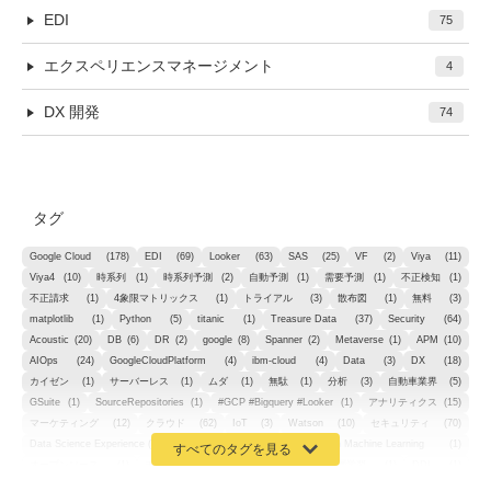
EDI
75
エクスペリエンスマネージメント
4
DX 開発
74
タグ
Google Cloud
(178)
EDI
(69)
Looker
(63)
SAS
(25)
VF
(2)
Viya
(11)
Viya4
(10)
時系列
(1)
時系列予測
(2)
自動予測
(1)
需要予測
(1)
不正検知
(1)
不正請求
(1)
4象限マトリックス
(1)
トライアル
(3)
散布図
(1)
無料
(3)
matplotlib
(1)
Python
(5)
titanic
(1)
Treasure Data
(37)
Security
(64)
Acoustic
(20)
DB
(6)
DR
(2)
google
(8)
Spanner
(2)
Metaverse
(1)
APM
(10)
AIOps
(24)
GoogleCloudPlatform
(4)
ibm-cloud
(4)
Data
(3)
DX
(18)
カイゼン
(1)
サーバーレス
(1)
ムダ
(1)
無駄
(1)
分析
(3)
自動車業界
(5)
GSuite
(1)
SourceRepositories
(1)
#GCP #Bigquery #Looker
(1)
アナリティクス
(15)
マーケティング
(12)
クラウド
(62)
IoT
(3)
Watson
(10)
セキュリティ
(70)
Data Science Experience (DSX)
(1)
Spark
(1)
Watson Machine Learning
(1)
オープンソース
(1)
チーム分析
(1)
機械学習
(3)
深層学習
(1)
DDI
(1)
QRadar
(1)
SOC
(2)
セキュリティ監視サービス
(3)
標的型サイバー攻撃対策
(1)