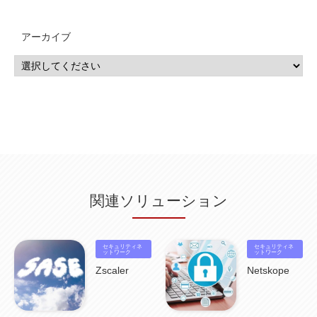
MSP
(15)
Google Workspace
(5)
量子コンピューティング
(1)
IBM
(3)
Quantum
(2)
CP4D
(5)
Oracle
(1)
Snowflake
(1)
脆弱性
(2)
脆弱性調査
(4)
API
(11)
アーカイブ
IBM i
(9)
モダナイズ
(11)
RPG
(1)
HubSpot
(16)
MA
(24)
営業支援
(2)
マーケティングオートメーション
(13)
SASE
(11)
データ利活用
(2)
GWS
(2)
AppSheet
(1)
Cloud Identity
(1)
Google Meet
(1)
Unica
(1)
メール配信
(1)
グループウェア
(1)
サスティナビリティ
(1)
脱炭素
(1)
SSE
(1)
Db2
(1)
Db2WoC
(1)
Db2Warehouse
(1)
Db2wh
(1)
IIAS
(1)
ランサムウェア
(13)
ARM
(5)
ChatGPT
(3)
EDR
(9)
セキュリティアリーナ
(2)
ローカル5G
(3)
無線
(4)
ETL
(3)
IICS
(5)
illumio
(6)
マイクロセグメンテーション
(6)
サイバー攻撃
(9)
AWS
(13)
SPSS
(2)
SPSS Modeler
(4)
ライセンス
(1)
データ分析
(3)
タブレット端末サービス
(1)
BigQuery
(1)
CRM
(9)
HubSpot CRM
(6)
ServiceNow
(4)
試験対策
(2)
ギガらく5G
(2)
BigFix
(4)
情報漏えい
(2)
内部不正
(5)
エンドポイント管理
(2)
Netskope
(4)
DLP
(2)
IBM Cloud Pak for Data
(2)
BMS
(1)
導入
(1)
プロセス
(1)
標準化
(1)
関連ソリューション
コールセンター
(1)
AI OCR
(1)
オンプレミス型
(1)
クラウド型
(1)
IDMC
(2)
DataStage
(5)
Web-EDI
(1)
DX化
(3)
Web API
(1)
# IDMC
(1)
# IICS
(1)
NICMA
(1)
製造業
(3)
プロトコル
(1)
Tableau
(2)
ペーパーレス
(1)
AI-OCR
(1)
BPO
(1)
FAX
(1)
FAX受注
(1)
自動連携
(2)
効率化
(2)
BI
(5)
金融
(1)
セキュリティネ
セキュリティネ
比較
(1)
情報漏洩
(6)
CSPM
ットワーク
(1)
設定ミス
(1)
PSTNマイグレ
(1)
2024年問題
ットワーク
(1)
ISDN終了
(1)
Guardium
(3)
海外イベント
(4)
イベント
(1)
AI for Security
(1)
Zscaler
Netskope
Security for AI
(1)
RSAC2024
(1)
RSA Conference 2024
(1)
パッチ管理
(3)
資産管理
(1)
ILMT
(1)
IT資産管理
(2)
サブキャパシティーライセンス
(1)
Flexera
(1)
MQ
(1)
データ連携
(1)
Verify
(5)
watsonx
(16)
生成AI
(26)