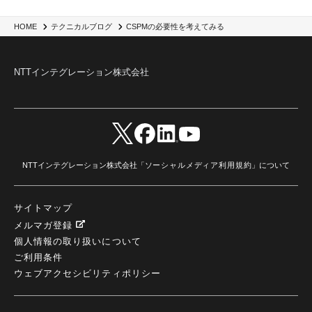
#2025Zscalerアドカレンダー
(1)
Red Hat OpenShift
(2)
インフラモダナイズ
(2)
脱VMware
(2)
サイバーセキュリティ
(2)
IBM Cloud
(1)
Alteryx
(5)
Project BOB
(2)
CSPMの必要性を考えてみる
HOME
テクニカルブログ
AI駆動型開発
(3)
Bob
(6)
Antigravity
(3)
AI駆動開発
(4)
NI+Cインシデント緊急収束サービス
(1)
キャンペーン
(1)
DX開発
(3)
スマートゴー
(3)
Smart Go
(3)
AI駆動開発、Project BOB、生成AI活用
(1)
Bobathon
(3)
Alteryx One
(3)
NTTインテグレーション株式会社
ランサムウェア対策
(1)
Flow
(1)
Veo3.1
(1)
Apache Iceberg
(1)
パスキー
(1)
パスワードレス
(2)
AISecurity
(1)
SecurityforAI
(1)
AIforSecurity
(1)
受発注業務
(1)
部品サプライヤー
(1)
ALog
(1)
NI+Cセキュリティアリーナ
(1)
IBM Think 2026
(2)
SCS評価制度
(1)
サプライチェーン強化に向けたセキュリティ対策評価制度
(1)
マイグレーション
(1)
経費精算
(3)
AIツール
(1)
Fortinet
(1)
Fortigate
(1)
Fortibleed
(1)
ZDX
(1)
danect⁺
(1)
Treasure AI
(1)
AI議事録・要約
(1)
PLAUD - Plaud.ai
(1)
NTTインテグレーション株式会社「
ソーシャルメディア利用規約
」について
AI文字起こし・録音
(1)
サイトマップ
メルマガ登録
個人情報の取り扱いについて
ご利用条件
ウェブアクセシビリティポリシー