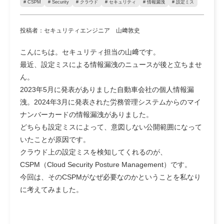
# CSPM
# Security
# クラウド
# セキュリティ
# 情報漏洩
# 設定ミス
投稿者：セキュリティエンジニア 山﨑敦史
こんにちは。セキュリティ担当の山﨑です。
最近、設定ミスによる情報漏洩のニュースが後と立ちませ
ん。
2023年5月に発表がありました自動車会社の個人情報漏
洩。2024年3月に発表された労務管理システムからのマイ
ナンバーカードの情報漏洩がありました。
どちらも設定ミスによって、意図しない公開範囲になって
いたことが原因です。
クラウド上の設定ミスを検知してくれるのが、
CSPM（Cloud Security Posture Management）です。
今回は、そのCSPMがなぜ必要なのかということを私なり
に考えてみました。