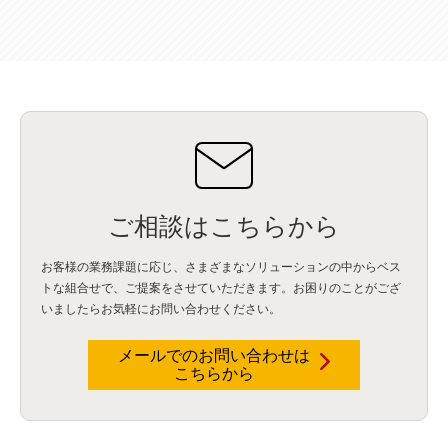
Wi-Fi
(1)
データレイクハウス
(5)
watsonx.data
(3)
データベース
(3)
データウェアハウス
(3)
データレイク
(4)
DWH
(3)
RAG
(6)
AI
(14)
海外
(8)
ハッカソン
(6)
CES
(9)
若手
(8)
グローバル
(12)
musubiii
(6)
無線LAN
(1)
データインテグレーション
(20)
生成AI活用
(11)
海外研修
(4)
インド
(4)
Data Governance
(1)
Data Management
(1)
Lineage
(1)
パスワード
(2)
IDaaS
(2)
ID管理
(3)
API Connect
(1)
AWS Cognito
(1)
black hat
(2)
DEFCON
(2)
BIツール
(1)
Ionic
(2)
SPSS CaDS
(1)
内部不正対策
(2)
特権ID管理
(3)
IBM App Connect
(1)
Aspera
(1)
Aspera on Cloud
(1)
CrowdStrike
(3)
IBM webMethods Integration
(1)
Mulesoft Anypoint Platform
(1)
IBM webMethods API Management
(1)
IBM API Connect
(1)
cdp
(3)
Engage Cros
(11)
動画
(5)
CES2025
(1)
OpenAI
(2)
Sora
(2)
Redshift
(1)
どこでも学べる！あなたのためのナレッジセミナー
(5)
ECS
(1)
コンテナ
(3)
ご相談はこちらから
QuickSight
(1)
AI Agent
(4)
AIエージェント
(8)
Excel
(1)
iDoperation
(1)
不正アクセス
(1)
新入社員
(3)
セキュリティインシデント
(3)
インシデント
(4)
お客様の業務課題に応じ、さまざまなソリューションの中からベス
GenAI
(4)
USB
(1)
議事録
(1)
自動化
(1)
ISO20022
(2)
交通費精算
(8)
トな組合せで、
ご提案をさせていただきます。お困りのことがござ
USBメモリ
(1)
Think
(1)
外国送金
(1)
電帳法（電子帳簿保存法）
(1)
いましたらお気軽にお問い合わせください。
暗号化通信プロトコル（TLS 1.3）
(1)
SDPF
(1)
RSAC2025
(1)
RSA Conference
(1)
RSAカンファレンス
(1)
セキュリティ意識
(1)
databricks
(2)
コラム
(18)
SFA
(1)
dataiku
(2)
Zscaler
(5)
Veo 3
(1)
AI動画生成
(2)
イベントレポート
(1)
Qilin
(1)
メールでのお問い合わせは
RaaS
(3)
サプライチェーン
(2)
Z-FILTER
(1)
Gemini
(2)
セキュリティ教育
(2)
こちらから
未経験
(1)
MFA
(1)
データファブリック
(1)
データレイクハウスソリューション
(1)
CES 2026
(2)
ゼロトラストネットワーク
(3)
watsonx Orchestrate
(4)
Slack
(2)
wxo
(1)
プリビルドエージェント
(1)
自工会ガイドライン
(1)
脆弱性診断
(1)
SIEM
(1)
LLM
(1)
watsonx.ai
(1)
2025Zscalerアドカレンダー
(1)