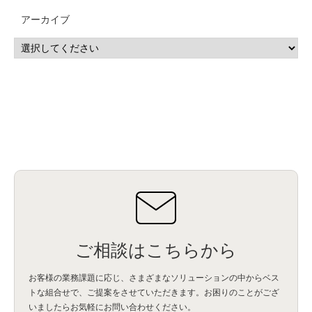
CP4D
(5)
Oracle
(1)
Snowflake
(1)
脆弱性
(2)
脆弱性調査
(4)
API
(11)
アーカイブ
IBM i
(9)
モダナイズ
(11)
RPG
(1)
HubSpot
(16)
MA
(24)
営業支援
(2)
マーケティングオートメーション
(13)
SASE
(11)
データ利活用
(2)
GWS
(2)
AppSheet
(1)
Cloud Identity
(1)
Google Meet
(1)
Unica
(1)
メール配信
(1)
グループウェア
(1)
サスティナビリティ
(1)
脱炭素
(1)
SSE
(1)
Db2
(1)
Db2WoC
(1)
Db2Warehouse
(1)
Db2wh
(1)
IIAS
(1)
ランサムウェア
(13)
ARM
(5)
ChatGPT
(3)
EDR
(9)
セキュリティアリーナ
(2)
ローカル5G
(3)
無線
(4)
ETL
(3)
IICS
(5)
illumio
(6)
マイクロセグメンテーション
(6)
サイバー攻撃
(9)
AWS
(13)
SPSS
(2)
SPSS Modeler
(4)
ライセンス
(1)
データ分析
(3)
タブレット端末サービス
(1)
BigQuery
(1)
CRM
(9)
HubSpot CRM
(6)
ServiceNow
(4)
試験対策
(2)
ギガらく5G
(2)
BigFix
(4)
情報漏えい
(2)
内部不正
(5)
エンドポイント管理
(2)
Netskope
(4)
DLP
(2)
IBM Cloud Pak for Data
(2)
BMS
(1)
導入
(1)
プロセス
(1)
標準化
(1)
コールセンター
(1)
AI OCR
(1)
オンプレミス型
(1)
クラウド型
(1)
IDMC
(2)
DataStage
(5)
Web-EDI
(1)
DX化
(3)
Web API
(1)
# IDMC
(1)
# IICS
(1)
NICMA
(1)
製造業
(3)
プロトコル
(1)
Tableau
(2)
ペーパーレス
(1)
AI-OCR
(1)
BPO
(1)
FAX
(1)
FAX受注
(1)
自動連携
(2)
効率化
(2)
BI
(5)
金融
(1)
比較
(1)
情報漏洩
(6)
CSPM
(1)
設定ミス
(1)
PSTNマイグレ
(1)
2024年問題
(1)
ご相談はこちらから
ISDN終了
(1)
Guardium
(3)
海外イベント
(4)
イベント
(1)
AI for Security
(1)
Security for AI
(1)
RSAC2024
(1)
RSA Conference 2024
(1)
パッチ管理
(3)
資産管理
(1)
ILMT
(1)
IT資産管理
(2)
サブキャパシティーライセンス
(1)
お客様の業務課題に応じ、さまざまなソリューションの中からベス
Flexera
(1)
MQ
(1)
データ連携
(1)
Verify
(5)
watsonx
(16)
生成AI
(26)
トな組合せで、
ご提案をさせていただきます。お困りのことがござ
Wi-Fi
(1)
データレイクハウス
(5)
watsonx.data
(3)
データベース
(3)
いましたらお気軽にお問い合わせください。
データウェアハウス
(3)
データレイク
(4)
DWH
(3)
RAG
(6)
AI
(14)
海外
(8)