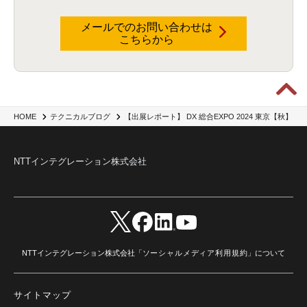
ハッカソン
(6)
CES
(9)
若手
(8)
グローバル
(12)
musubiii
(6)
無線LAN
(1)
データインテグレーション
(20)
生成AI活用
(11)
海外研修
(4)
インド
(4)
メールでのお問い合わせは
こちらから
Data Governance
(1)
Data Management
(1)
Lineage
(1)
パスワード
(2)
IDaaS
(2)
ID管理
(3)
API Connect
(1)
AWS Cognito
(1)
black hat
(2)
DEFCON
(2)
BIツール
(1)
Ionic
(2)
SPSS CaDS
(1)
内部不正対策
(2)
特権ID管理
(3)
IBM App Connect
(1)
Aspera
(1)
Aspera on Cloud
(1)
CrowdStrike
(3)
IBM webMethods Integration
(1)
Mulesoft Anypoint Platform
(1)
IBM webMethods API Management
(1)
IBM API Connect
(1)
cdp
(3)
Engage Cros
(11)
動画
(5)
CES2025
(1)
OpenAI
(2)
Sora
(2)
Redshift
(1)
【出展レポート】 DX 総合EXPO 2024 東京【秋】
HOME
テクニカルブログ
どこでも学べる！あなたのためのナレッジセミナー
(5)
ECS
(1)
コンテナ
(3)
QuickSight
(1)
AI Agent
(4)
AIエージェント
(8)
Excel
(1)
iDoperation
(1)
不正アクセス
(1)
新入社員
(3)
セキュリティインシデント
(3)
インシデント
(4)
NTTインテグレーション株式会社
GenAI
(4)
USB
(1)
議事録
(1)
自動化
(1)
ISO20022
(2)
交通費精算
(9)
USBメモリ
(1)
Think
(1)
外国送金
(1)
電帳法（電子帳簿保存法）
(1)
暗号化通信プロトコル（TLS 1.3）
(1)
SDPF
(1)
RSAC2025
(1)
RSA Conference
(1)
RSAカンファレンス
(1)
セキュリティ意識
(1)
databricks
(2)
コラム
(18)
SFA
(1)
dataiku
(2)
Zscaler
(5)
Veo 3
(1)
AI動画生成
(2)
イベントレポート
(1)
Qilin
(1)
RaaS
(3)
サプライチェーン
(2)
Z-FILTER
(1)
Gemini
(2)
セキュリティ教育
(2)
未経験
(1)
MFA
(1)
データファブリック
(1)
データレイクハウスソリューション
(1)
NTTインテグレーション株式会社「
ソーシャルメディア利用規約
」について
CES 2026
(2)
ゼロトラストネットワーク
(3)
watsonx Orchestrate
(4)
Slack
(2)
wxo
(1)
プリビルドエージェント
(1)
自工会ガイドライン
(1)
脆弱性診断
(1)
SIEM
(1)
LLM
(1)
watsonx.ai
(1)
2025Zscalerアドカレンダー
(1)
サイトマップ
#2025Zscalerアドカレンダー
(1)
Red Hat OpenShift
(2)
インフラモダナイズ
(2)