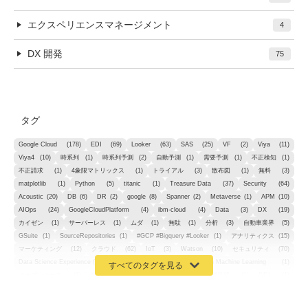
エクスペリエンスマネージメント
4
DX 開発
75
タグ
Google Cloud
(178)
EDI
(69)
Looker
(63)
SAS
(25)
VF
(2)
Viya
(11)
Viya4
(10)
時系列
(1)
時系列予測
(2)
自動予測
(1)
需要予測
(1)
不正検知
(1)
不正請求
(1)
4象限マトリックス
(1)
トライアル
(3)
散布図
(1)
無料
(3)
matplotlib
(1)
Python
(5)
titanic
(1)
Treasure Data
(37)
Security
(64)
Acoustic
(20)
DB
(6)
DR
(2)
google
(8)
Spanner
(2)
Metaverse
(1)
APM
(10)
AIOps
(24)
GoogleCloudPlatform
(4)
ibm-cloud
(4)
Data
(3)
DX
(19)
カイゼン
(1)
サーバーレス
(1)
ムダ
(1)
無駄
(1)
分析
(3)
自動車業界
(5)
GSuite
(1)
SourceRepositories
(1)
#GCP #Bigquery #Looker
(1)
アナリティクス
(15)
マーケティング
(12)
クラウド
(62)
IoT
(3)
Watson
(10)
セキュリティ
(70)
Data Science Experience (DSX)
(1)
Spark
(1)
Watson Machine Learning
(1)
オープンソース
(1)
チーム分析
(1)
機械学習
(3)
深層学習
(1)
DDI
(1)
QRadar
(1)
SOC
(2)
セキュリティ監視サービス
(3)
標的型サイバー攻撃対策
(1)
MSP
(15)
Google Workspace
(5)
量子コンピューティング
(1)
IBM
(3)
Quantum
(2)