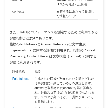
LLMから返された回答
contexts
回答するにあたって参照し
た情報/データ
また、RAGのパフォーマンスを測定するために利用できる
評価指標が主に4つあります。
指標のfaithfulnessとAnswer Relevancyは文章生成
（genaration）に関する評価に利用され、指標のContext
PrecisionとContext Recallは文章検索（retrival）に関する
評価に利用されます。
評価指標
概要
Faithfulness
生成された回答が与えられた文脈とどれだ
け事実的に一致しているかを測定します。
answerと取得されたcontextを基に算出さ
れ、評価スコアは0から1の範囲で示されま
す。スコアが高いほど、一貫性が高いこと
を意味します。