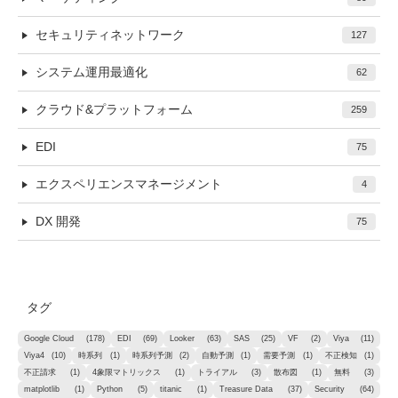
セキュリティネットワーク
127
システム運用最適化
62
クラウド&プラットフォーム
259
EDI
75
エクスペリエンスマネージメント
4
DX 開発
75
タグ
Google Cloud
(178)
EDI
(69)
Looker
(63)
SAS
(25)
VF
(2)
Viya
(11)
Viya4
(10)
時系列
(1)
時系列予測
(2)
自動予測
(1)
需要予測
(1)
不正検知
(1)
不正請求
(1)
4象限マトリックス
(1)
トライアル
(3)
散布図
(1)
無料
(3)
matplotlib
(1)
Python
(5)
titanic
(1)
Treasure Data
(37)
Security
(64)