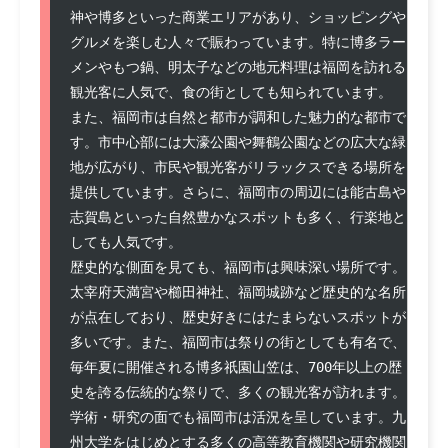
神や博多といった商業エリアがあり、ショッピングや
グルメを楽しむ人々で賑わっています。特に博多ラー
メンやもつ鍋、明太子などの地元料理は福岡を訪れる
観光客に人気で、食の街としても知られています。

また、福岡市は自然と都市が調和した魅力的な都市で
す。市中心部には大濠公園や舞鶴公園などの広大な緑
地が広がり、市民や観光客がリラックスできる場所を
提供しています。さらに、福岡市の周辺には能古島や
志賀島といった自然豊かなスポットも多く、行楽地と
しても人気です。

歴史的な側面を見ても、福岡市は興味深い場所です。
太宰府天満宮や櫛田神社、福岡城跡など歴史的な名所
が点在しており、歴史好きにはたまらないスポットが
多いです。また、福岡市は祭りの街としても有名で、
毎年夏に開催される博多祇園山笠は、700年以上の歴
史を誇る伝統的な祭りで、多くの観光客が訪れます。

学術・研究の面でも福岡市は活況を呈しています。九
州大学をはじめとする多くの高等教育機関や研究機関