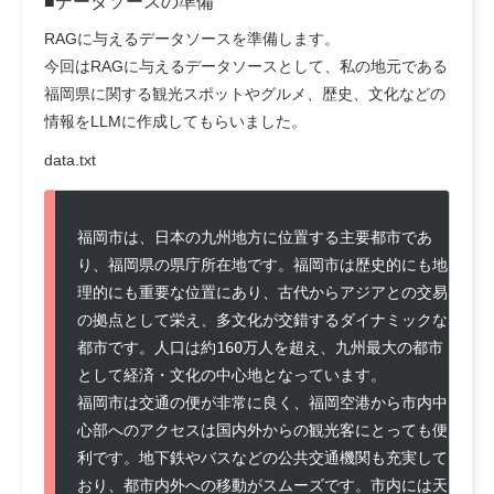
■データソースの準備
RAGに与えるデータソースを準備します。
今回はRAGに与えるデータソースとして、私の地元である
福岡県に関する観光スポットやグルメ、歴史、文化などの
情報をLLMに作成してもらいました。
data.txt
福岡市は、日本の九州地方に位置する主要都市であ
り、福岡県の県庁所在地です。福岡市は歴史的にも地
理的にも重要な位置にあり、古代からアジアとの交易
の拠点として栄え、多文化が交錯するダイナミックな
都市です。人口は約160万人を超え、九州最大の都市
として経済・文化の中心地となっています。

福岡市は交通の便が非常に良く、福岡空港から市内中
心部へのアクセスは国内外からの観光客にとっても便
利です。地下鉄やバスなどの公共交通機関も充実して
おり、都市内外への移動がスムーズです。市内には天