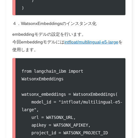
    )

)
４．WatsonxEmbeddingsのインスタンス化
embeddingモデルの設定を行います。
今回embeddingモデルには
intfloat/multilingual-e5-large
を
使用します。
from langchain_ibm import 
WatsonxEmbeddings

watsonx_embeddings = WatsonxEmbeddings(

    model_id = "intfloat/multilingual-e5-
large",

    url = WATSONX_URL,

    apikey = WATSONX_APIKEY,

    project_id = WATSONX_PROJECT_ID
