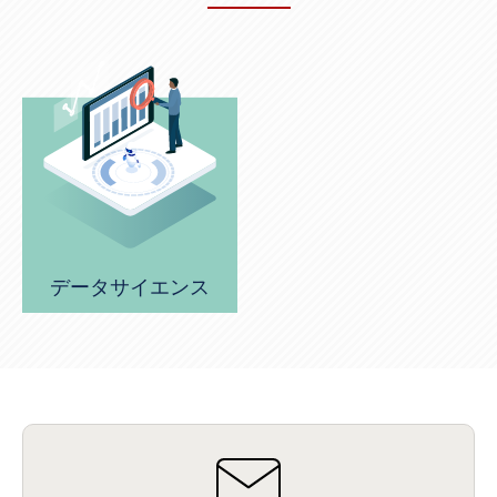
NICMA
(1)
製造業
(3)
プロトコル
(1)
Tableau
(2)
ペーパーレス
(1)
AI-OCR
(1)
BPO
(1)
FAX
(1)
FAX受注
(1)
自動連携
(2)
効率化
(2)
BI
(5)
金融
(1)
比較
(1)
情報漏洩
(6)
CSPM
(1)
設定ミス
(1)
PSTNマイグレ
(1)
2024年問題
(1)
ISDN終了
(1)
Guardium
(3)
海外イベント
(4)
イベント
(1)
AI for Security
(1)
Security for AI
(1)
RSAC2024
(1)
RSA Conference 2024
(1)
パッチ管理
(3)
資産管理
(1)
ILMT
(1)
IT資産管理
(2)
サブキャパシティーライセンス
(1)
Flexera
(1)
MQ
(1)
データ連携
(1)
Verify
(5)
watsonx
(16)
生成AI
(26)
Wi-Fi
(1)
データレイクハウス
(5)
watsonx.data
(3)
データベース
(3)
データウェアハウス
(3)
データレイク
(4)
DWH
(3)
RAG
(6)
AI
(14)
海外
(8)
ハッカソン
(6)
CES
(9)
若手
(8)
グローバル
(12)
musubiii
(6)
無線LAN
(1)
データインテグレーション
(20)
生成AI活用
(11)
海外研修
(4)
インド
(4)
Data Governance
(1)
Data Management
(1)
Lineage
(1)
パスワード
(2)
IDaaS
(2)
ID管理
(3)
API Connect
(1)
AWS Cognito
(1)
black hat
(2)
DEFCON
(2)
データサイエンス
BIツール
(1)
Ionic
(2)
SPSS CaDS
(1)
内部不正対策
(2)
特権ID管理
(3)
IBM App Connect
(1)
Aspera
(1)
Aspera on Cloud
(1)
CrowdStrike
(3)
IBM webMethods Integration
(1)
Mulesoft Anypoint Platform
(1)
IBM webMethods API Management
(1)
IBM API Connect
(1)
cdp
(3)
Engage Cros
(11)
動画
(5)
CES2025
(1)
OpenAI
(2)
Sora
(2)
Redshift
(1)
どこでも学べる！あなたのためのナレッジセミナー
(5)
ECS
(1)
コンテナ
(3)
QuickSight
(1)
AI Agent
(4)
AIエージェント
(8)
Excel
(1)
iDoperation
(1)
不正アクセス
(1)
新入社員
(3)
セキュリティインシデント
(3)
インシデント
(4)
GenAI
(4)
USB
(1)
議事録
(1)
自動化
(1)
ISO20022
(2)
交通費精算
(9)
USBメモリ
(1)
Think
(1)
外国送金
(1)
電帳法（電子帳簿保存法）
(1)