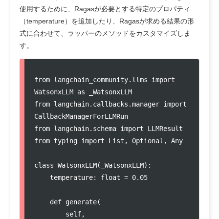
使用するために、Ragasが必要とする特定のプロパティ
（temperature）を追加したり、Ragasが求める結果の形
式に合わせて、ラッパーのメソッドをカスタマイズしま
す。
from langchain_community.llms import 
WatsonxLLM as _WatsonxLLM

from langchain.callbacks.manager import 
CallbackManagerForLLMRun

from langchain.schema import LLMResult

from typing import List, Optional, Any

class WatsonxLLM(_WatsonxLLM):

    temperature: float = 0.05

    def generate(

        self,
