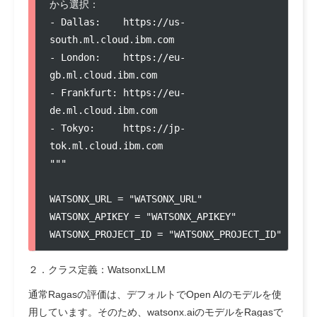
から選択：

- Dallas:    https://us-
south.ml.cloud.ibm.com 

- London:    https://eu-
gb.ml.cloud.ibm.com 

- Frankfurt: https://eu-
de.ml.cloud.ibm.com 

- Tokyo:     https://jp-
tok.ml.cloud.ibm.com 

"""

WATSONX_URL = "WATSONX_URL" 

WATSONX_APIKEY = "WATSONX_APIKEY"

WATSONX_PROJECT_ID = "WATSONX_PROJECT_ID"
２．クラス定義：WatsonxLLM
通常Ragasの評価は、デフォルトでOpen AIのモデルを使
用しています。そのため、watsonx.aiのモデルをRagasで