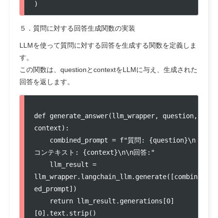
)
５．質問に対する回答生成関数の実装
LLMを使って質問に対する回答を生成する関数を定義しま
す。
この関数は、questionとcontextをLLMに与え、生成された
回答を返します。
def generate_answer(llm_wrapper, question, 
context):

    combined_prompt = f"質問: {question}\n
コンテキスト: {context}\n\n回答:"

    llm_result = 
llm_wrapper.langchain_llm.generate([combin
ed_prompt])

    return llm_result.generations[0]
[0].text.strip()