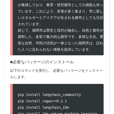
が集積しており、教育・研究都市としての側面も持っ
ています。これにより、若者が多く集まり、常に新し
いエネルギーとアイデアが生まれる都市としても注目
されています。

総じて、福岡市は歴史と現代が融合し、自然と都市が
調和した、多彩で魅力的な都市です。多様な文化、豊
富な自然、市民の活気が一体となった福岡市は、訪れ
た人々に忘れられない体験を提供しています。
■必要なパッケージのインストール
以下のコマンドを実行し、必要なパッケージをインストー
ルします。
pip install langchain_community

pip install ragas==0.2.1

pip install langchain_ibm

pip install ibm_watson_machine_learning
