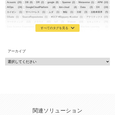
Acoustic
(20)
DB
(6)
DR
(2)
google
(8)
Spanner
(2)
Metaverse
(1)
APM
(10)
AIOps
(24)
GoogleCloudPlatform
(4)
ibm-cloud
(4)
Data
(3)
DX
(19)
カイゼン
(1)
サーバーレス
(1)
ムダ
(1)
無駄
(1)
分析
(3)
自動車業界
(5)
GSuite
(1)
SourceRepositories
(1)
#GCP #Bigquery #Looker
(1)
アナリティクス
(15)
マーケティング
(12)
クラウド
(62)
IoT
(3)
Watson
(10)
セキュリティ
(70)
Data Science Experience (DSX)
(1)
Spark
(1)
Watson Machine Learning
(1)
オープンソース
(1)
チーム分析
(1)
機械学習
(3)
深層学習
(1)
DDI
(1)
QRadar
(1)
SOC
(2)
セキュリティ監視サービス
(3)
標的型サイバー攻撃対策
(1)
MSP
(15)
Google Workspace
(5)
量子コンピューティング
(1)
IBM
(3)
Quantum
(2)
CP4D
(5)
Oracle
(1)
Snowflake
(1)
脆弱性
(2)
脆弱性調査
(4)
API
(11)
アーカイブ
IBM i
(9)
モダナイズ
(11)
RPG
(1)
HubSpot
(16)
MA
(24)
営業支援
(2)
マーケティングオートメーション
(13)
SASE
(11)
データ利活用
(2)
GWS
(2)
AppSheet
(1)
Cloud Identity
(1)
Google Meet
(1)
Unica
(1)
メール配信
(1)
グループウェア
(1)
サスティナビリティ
(1)
脱炭素
(1)
SSE
(1)
Db2
(1)
Db2WoC
(1)
Db2Warehouse
(1)
Db2wh
(1)
IIAS
(1)
ランサムウェア
(13)
ARM
(5)
ChatGPT
(3)
EDR
(9)
セキュリティアリーナ
(2)
ローカル5G
(3)
無線
(4)
ETL
(3)
IICS
(5)
illumio
(6)
マイクロセグメンテーション
(6)
サイバー攻撃
(9)
AWS
(13)
SPSS
(2)
SPSS Modeler
(4)
ライセンス
(1)
データ分析
(3)
タブレット端末サービス
(1)
BigQuery
(1)
CRM
(9)
HubSpot CRM
(6)
ServiceNow
(4)
試験対策
(2)
ギガらく5G
(2)
BigFix
(4)
情報漏えい
(2)
内部不正
(5)
エンドポイント管理
(2)
Netskope
(4)
DLP
(2)
IBM Cloud Pak for Data
(2)
BMS
(1)
導入
(1)
プロセス
(1)
標準化
(1)
関連ソリューション
コールセンター
(1)
AI OCR
(1)
オンプレミス型
(1)
クラウド型
(1)
IDMC
(2)
DataStage
(5)
Web-EDI
(1)
DX化
(3)
Web API
(1)
# IDMC
(1)
# IICS
(1)