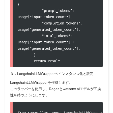
{

            "prompt_tokens": 
usage["input_token_count"],

            "completion_tokens": 
usage["generated_token_count"],

            "total_tokens": 
usage["input_token_count"] + 
usage["generated_token_count"],

        }

        return result
３．LangchainLLMWrapperのインスタンス化と設定
LangchainLLMWrapperを作成します。
このラッパーを使用し、Ragasとwatsonx.aiモデルが互換
性を持つようにします。
from ragas.llms import LangchainLLMWrapper
