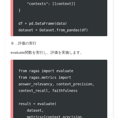
    "contexts": [[context]] 

}

df = pd.DataFrame(data)

dataset = Dataset.from_pandas(df)
８．評価の実行
evaluate関数を実行し、評価を実施します。
from ragas import evaluate

from ragas.metrics import 
answer_relevancy, context_precision, 
context_recall, faithfulness

result = evaluate(

    dataset,

    metrics=[context_precision, 