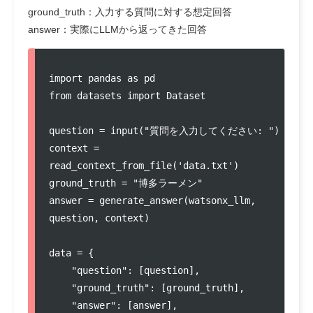
ground_truth：入力する質問に対する想定回答
answer：実際にLLMから返ってきた回答
import pandas as pd

from datasets import Dataset

question = input("質問を入力してください: ")

context = 
read_context_from_file('data.txt')

ground_truth = "博多ラーメン"　

answer = generate_answer(watsonx_llm, 
question, context)

data = {

    "question": [question],

    "ground_truth": [ground_truth],

    "answer": [answer],
