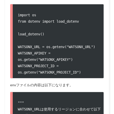
import os

from dotenv import load_dotenv

load_dotenv()

WATSONX_URL = os.getenv("WATSONX_URL")

WATSONX_APIKEY = 
os.getenv("WATSONX_APIKEY")

WATSONX_PROJECT_ID = 
os.getenv("WATSONX_PROJECT_ID")
env
ファイルの内容は以下になります。
"""

WATSONX_URLは使用するリージョンに合わせて以下