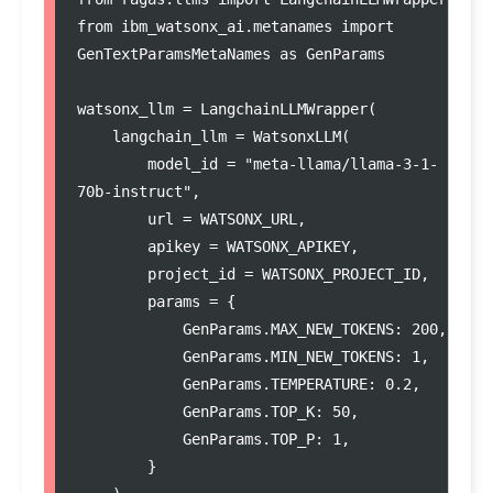
from ibm_watsonx_ai.metanames import 
GenTextParamsMetaNames as GenParams

watsonx_llm = LangchainLLMWrapper(

    langchain_llm = WatsonxLLM(

        model_id = "meta-llama/llama-3-1-
70b-instruct",

        url = WATSONX_URL,

        apikey = WATSONX_APIKEY,

        project_id = WATSONX_PROJECT_ID,

        params = {

            GenParams.MAX_NEW_TOKENS: 200,

            GenParams.MIN_NEW_TOKENS: 1,

            GenParams.TEMPERATURE: 0.2,

            GenParams.TOP_K: 50,

            GenParams.TOP_P: 1,

        }
