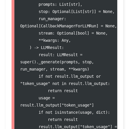
        prompts: List[str],

        stop: Optional[List[str]] = None,

        run_manager: 
Optional[CallbackManagerForLLMRun] = None,

        stream: Optional[bool] = None,

        **kwargs: Any,

    ) -> LLMResult:

        result: LLMResult = 
super()._generate(prompts, stop, 
run_manager, stream, **kwargs)

        if not result.llm_output or 
"token_usage" not in result.llm_output:

            return result

        usage = 
result.llm_output["token_usage"]

        if not isinstance(usage, dict):

            return result

        result.llm_output["token_usage"] = 