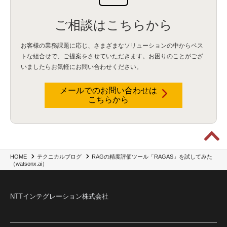
暗号化通信プロトコル（TLS 1.3）
(1)
SDPF
(1)
RSAC2025
(1)
RSA Conference
(1)
RSAカンファレンス
(1)
セキュリティ意識
(1)
databricks
(2)
コラム
(18)
SFA
(1)
ご相談はこちらから
dataiku
(2)
Zscaler
(5)
Veo 3
(1)
AI動画生成
(2)
イベントレポート
(1)
Qilin
(1)
RaaS
(3)
サプライチェーン
(2)
Z-FILTER
(1)
Gemini
(2)
セキュリティ教育
(2)
未経験
(1)
MFA
(1)
データファブリック
(1)
データレイクハウスソリューション
(1)
お客様の業務課題に応じ、さまざまなソリューションの中からベス
CES 2026
(2)
ゼロトラストネットワーク
(3)
watsonx Orchestrate
(4)
Slack
(2)
トな組合せで、
ご提案をさせていただきます。お困りのことがござ
wxo
(1)
プリビルドエージェント
(1)
自工会ガイドライン
(1)
脆弱性診断
(1)
いましたらお気軽にお問い合わせください。
SIEM
(1)
LLM
(1)
watsonx.ai
(1)
2025Zscalerアドカレンダー
(1)
#2025Zscalerアドカレンダー
(1)
Red Hat OpenShift
(2)
インフラモダナイズ
(2)
メールでのお問い合わせは
脱VMware
(2)
サイバーセキュリティ
(2)
IBM Cloud
(1)
Alteryx
(5)
Project BOB
(2)
こちらから
AI駆動型開発
(3)
Bob
(6)
Antigravity
(3)
AI駆動開発
(4)
NI+Cインシデント緊急収束サービス
(1)
キャンペーン
(1)
DX開発
(3)
スマートゴー
(3)
Smart Go
(3)
AI駆動開発、Project BOB、生成AI活用
(1)
Bobathon
(3)
Alteryx One
(3)
ランサムウェア対策
(1)
Flow
(1)
Veo3.1
(1)
Apache Iceberg
(1)
パスキー
(1)
パスワードレス
(2)
AISecurity
(1)
SecurityforAI
(1)
AIforSecurity
(1)
受発注業務
(1)
部品サプライヤー
(1)
ALog
(1)
NI+Cセキュリティアリーナ
(1)
RAGの精度評価ツール「RAGAS」を試してみた
HOME
テクニカルブログ
IBM Think 2026
(2)
SCS評価制度
(1)
（watsonx.ai）
サプライチェーン強化に向けたセキュリティ対策評価制度
(1)
マイグレーション
(1)
経費精算
(4)
AIツール
(1)
Fortinet
(1)
Fortigate
(1)
Fortibleed
(1)
ZDX
(1)
danect⁺
(1)
Treasure AI
(1)
AI議事録・要約
(1)
PLAUD - Plaud.ai
(1)
NTTインテグレーション株式会社
AI文字起こし・録音
(1)