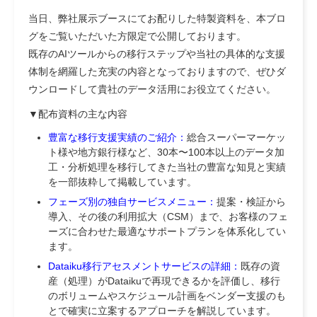
当日、弊社展示ブースにてお配りした特製資料を、本ブロ
グをご覧いただいた方限定で公開しております。
既存のAIツールからの移行ステップや当社の具体的な支援
体制を網羅した充実の内容となっておりますので、ぜひダ
ウンロードして貴社のデータ活用にお役立てください。
▼配布資料の主な内容
豊富な移行支援実績のご紹介：
総合スーパーマーケッ
ト様や地方銀行様など、30本〜100本以上のデータ加
工・分析処理を移行してきた当社の豊富な知見と実績
を一部抜粋して掲載しています。
フェーズ別の独自サービスメニュー：
提案・検証から
導入、その後の利用拡大（CSM）まで、お客様のフェ
ーズに合わせた最適なサポートプランを体系化してい
ます。
Dataiku移行アセスメントサービスの詳細：
既存の資
産（処理）がDataikuで再現できるかを評価し、移行
のボリュームやスケジュール計画をベンダー支援のも
とで確実に立案するアプローチを解説しています。