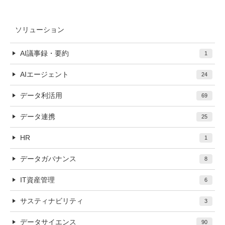
ソリューション
AI議事録・要約
1
AIエージェント
24
データ利活用
69
データ連携
25
HR
1
データガバナンス
8
IT資産管理
6
サスティナビリティ
3
データサイエンス
90