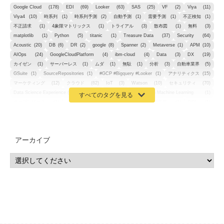
Google Cloud
(178)
EDI
(69)
Looker
(63)
SAS
(25)
VF
(2)
Viya
(11)
Viya4
(10)
時系列
(1)
時系列予測
(2)
自動予測
(1)
需要予測
(1)
不正検知
(1)
不正請求
(1)
4象限マトリックス
(1)
トライアル
(3)
散布図
(1)
無料
(3)
matplotlib
(1)
Python
(5)
titanic
(1)
Treasure Data
(37)
Security
(64)
Acoustic
(20)
DB
(6)
DR
(2)
google
(8)
Spanner
(2)
Metaverse
(1)
APM
(10)
AIOps
(24)
GoogleCloudPlatform
(4)
ibm-cloud
(4)
Data
(3)
DX
(19)
カイゼン
(1)
サーバーレス
(1)
ムダ
(1)
無駄
(1)
分析
(3)
自動車業界
(5)
GSuite
(1)
SourceRepositories
(1)
#GCP #Bigquery #Looker
(1)
アナリティクス
(15)
マーケティング
(12)
クラウド
(62)
IoT
(3)
Watson
(10)
セキュリティ
(70)
Data Science Experience (DSX)
(1)
Spark
(1)
Watson Machine Learning
(1)
オープンソース
(1)
チーム分析
(1)
機械学習
(3)
深層学習
(1)
DDI
(1)
QRadar
(1)
SOC
(2)
セキュリティ監視サービス
(3)
標的型サイバー攻撃対策
(1)
MSP
(15)
Google Workspace
(5)
量子コンピューティング
(1)
IBM
(3)
Quantum
(2)
CP4D
(5)
Oracle
(1)
Snowflake
(1)
脆弱性
(2)
脆弱性調査
(4)
API
(11)
アーカイブ
IBM i
(9)
モダナイズ
(11)
RPG
(1)
HubSpot
(16)
MA
(24)
営業支援
(2)
マーケティングオートメーション
(13)
SASE
(11)
データ利活用
(2)
GWS
(2)
AppSheet
(1)
Cloud Identity
(1)
Google Meet
(1)
Unica
(1)
メール配信
(1)
グループウェア
(1)
サスティナビリティ
(1)
脱炭素
(1)
SSE
(1)
Db2
(1)
Db2WoC
(1)
Db2Warehouse
(1)
Db2wh
(1)
IIAS
(1)
ランサムウェア
(13)
ARM
(5)
ChatGPT
(3)
EDR
(9)
セキュリティアリーナ
(2)
ローカル5G
(3)
無線
(4)
ETL
(3)
IICS
(5)
illumio
(6)
マイクロセグメンテーション
(6)
サイバー攻撃
(9)
AWS
(13)
SPSS
(2)
SPSS Modeler
(4)
ライセンス
(1)
データ分析
(3)
タブレット端末サービス
(1)
BigQuery
(1)
CRM
(9)