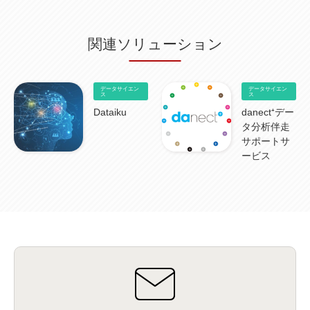
HubSpot CRM
(6)
ServiceNow
(4)
試験対策
(2)
ギガらく5G
(2)
BigFix
(4)
情報漏えい
(2)
内部不正
(5)
エンドポイント管理
(2)
Netskope
(4)
DLP
(2)
IBM Cloud Pak for Data
(2)
BMS
(1)
導入
(1)
プロセス
(1)
標準化
(1)
関連ソリューション
コールセンター
(1)
AI OCR
(1)
オンプレミス型
(1)
クラウド型
(1)
IDMC
(2)
DataStage
(5)
Web-EDI
(1)
DX化
(3)
Web API
(1)
# IDMC
(1)
# IICS
(1)
NICMA
(1)
製造業
(3)
プロトコル
(1)
Tableau
(2)
ペーパーレス
(1)
AI-OCR
(1)
BPO
(1)
FAX
(1)
FAX受注
(1)
自動連携
(2)
効率化
(2)
BI
(5)
金融
(1)
データサイエン
データサイエン
比較
(1)
情報漏洩
(6)
CSPM
ス
(1)
設定ミス
(1)
PSTNマイグレ
(1)
2024年問題
ス
(1)
ISDN終了
(1)
Guardium
(3)
海外イベント
(4)
イベント
(1)
AI for Security
(1)
Dataiku
danect⁺デー
Security for AI
(1)
RSAC2024
(1)
RSA Conference 2024
(1)
パッチ管理
(3)
タ分析伴走
資産管理
(1)
ILMT
(1)
IT資産管理
(2)
サブキャパシティーライセンス
(1)
サポートサ
Flexera
(1)
MQ
(1)
データ連携
(1)
Verify
(5)
watsonx
(16)
生成AI
(26)
ービス
Wi-Fi
(1)
データレイクハウス
(5)
watsonx.data
(3)
データベース
(3)
データウェアハウス
(3)
データレイク
(4)
DWH
(3)
RAG
(6)
AI
(14)
海外
(8)
ハッカソン
(6)
CES
(9)
若手
(8)
グローバル
(12)
musubiii
(6)
無線LAN
(1)
データインテグレーション
(20)
生成AI活用
(11)
海外研修
(4)
インド
(4)
Data Governance
(1)
Data Management
(1)
Lineage
(1)
パスワード
(2)
IDaaS
(2)
ID管理
(3)
API Connect
(1)
AWS Cognito
(1)
black hat
(2)
DEFCON
(2)
BIツール
(1)
Ionic
(2)
SPSS CaDS
(1)
内部不正対策
(2)
特権ID管理
(3)
IBM App Connect
(1)
Aspera
(1)
Aspera on Cloud
(1)
CrowdStrike
(3)
IBM webMethods Integration
(1)
Mulesoft Anypoint Platform
(1)
IBM webMethods API Management
(1)
IBM API Connect
(1)
cdp
(3)
Engage Cros
(11)
動画
(5)
CES2025
(1)
OpenAI
(2)
Sora
(2)
Redshift
(1)
どこでも学べる！あなたのためのナレッジセミナー
(5)
ECS
(1)
コンテナ
(3)