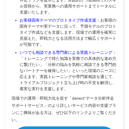
伴走プランを提示します。実践的かつ短期間でのスキ
ル習得から、実業務への適用サポートまでトータルに
支援いたします。
お客様固有テーマのプロトタイプ作成支援：
お客様の
固有テーマや実データに沿って、予測モデルのプロト
タイプ作成などを支援します。現場での運用を確実に
見据えた、即戦力となる活用方法まで幅広くサポート
が可能です。
いつでも相談できる専門家による実践トレーニング：
「トレーニングで得た知識を実務での具体的な進め方
に繋げたい」「分析の悩みを気軽に相談できる専門的
なパートナーを確保したい」といった現場のニーズに
応えます。実践トレーニングや専門家相談を通じて、
トライアルプロジェクト立ち上げ時の不安を解消し、
着実な実行を支援します。
現場での運用・即戦力化を促す「danect⁺データ分析伴走
サポートサービス」のより詳しいサービス内容や支援プラ
ンにご興味がある方は、ぜひ以下のリンクよりご覧くださ
い。