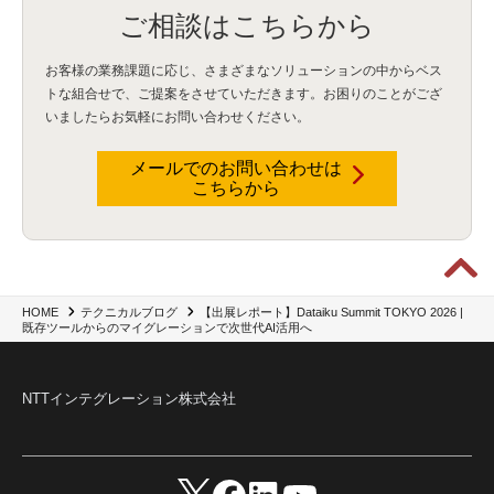
QuickSight
(1)
AI Agent
(4)
AIエージェント
(8)
Excel
(1)
iDoperation
(1)
ご相談はこちらから
不正アクセス
(1)
新入社員
(3)
セキュリティインシデント
(3)
インシデント
(4)
GenAI
(4)
USB
(1)
議事録
(1)
自動化
(1)
ISO20022
(2)
交通費精算
(9)
お客様の業務課題に応じ、さまざまなソリューションの中からベス
USBメモリ
(1)
Think
(1)
外国送金
(1)
電帳法（電子帳簿保存法）
(1)
トな組合せで、
ご提案をさせていただきます。お困りのことがござ
暗号化通信プロトコル（TLS 1.3）
(1)
SDPF
(1)
RSAC2025
(1)
RSA Conference
(1)
いましたらお気軽にお問い合わせください。
RSAカンファレンス
(1)
セキュリティ意識
(1)
databricks
(2)
コラム
(18)
SFA
(1)
dataiku
(2)
Zscaler
(5)
Veo 3
(1)
AI動画生成
(2)
イベントレポート
(1)
Qilin
(1)
RaaS
(3)
サプライチェーン
(2)
Z-FILTER
(1)
Gemini
(2)
セキュリティ教育
(2)
メールでのお問い合わせは
未経験
(1)
MFA
(1)
データファブリック
(1)
データレイクハウスソリューション
(1)
こちらから
CES 2026
(2)
ゼロトラストネットワーク
(3)
watsonx Orchestrate
(4)
Slack
(2)
wxo
(1)
プリビルドエージェント
(1)
自工会ガイドライン
(1)
脆弱性診断
(1)
SIEM
(1)
LLM
(1)
watsonx.ai
(1)
2025Zscalerアドカレンダー
(1)
#2025Zscalerアドカレンダー
(1)
Red Hat OpenShift
(2)
インフラモダナイズ
(2)
脱VMware
(2)
サイバーセキュリティ
(2)
IBM Cloud
(1)
Alteryx
(5)
Project BOB
(2)
AI駆動型開発
(3)
Bob
(6)
Antigravity
(3)
AI駆動開発
(4)
【出展レポート】Dataiku Summit TOKYO 2026 |
HOME
テクニカルブログ
既存ツールからのマイグレーションで次世代AI活用へ
NI+Cインシデント緊急収束サービス
(1)
キャンペーン
(1)
DX開発
(3)
スマートゴー
(3)
Smart Go
(3)
AI駆動開発、Project BOB、生成AI活用
(1)
Bobathon
(3)
Alteryx One
(3)
ランサムウェア対策
(1)
Flow
(1)
Veo3.1
(1)
Apache Iceberg
(1)
パスキー
(1)
パスワードレス
(2)
AISecurity
(1)
SecurityforAI
(1)
AIforSecurity
(1)
NTTインテグレーション株式会社
受発注業務
(1)
部品サプライヤー
(1)
ALog
(1)
NI+Cセキュリティアリーナ
(1)
IBM Think 2026
(2)
SCS評価制度
(1)
サプライチェーン強化に向けたセキュリティ対策評価制度
(1)
マイグレーション
(1)
経費精算
(4)
AIツール
(1)
Fortinet
(1)
Fortigate
(1)
Fortibleed
(1)
ZDX
(1)
danect⁺
(1)
Treasure AI
(1)
AI議事録・要約
(1)
PLAUD - Plaud.ai
(1)