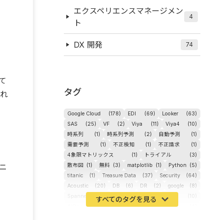
エクスペリエンスマネージメン
4
ト
DX 開発
74
て
タグ
れ
Google Cloud
(178)
EDI
(69)
Looker
(63)
SAS
(25)
VF
(2)
Viya
(11)
Viya4
(10)
時系列
(1)
時系列予測
(2)
自動予測
(1)
需要予測
(1)
不正検知
(1)
不正請求
(1)
4象限マトリックス
(1)
トライアル
(3)
ニ
散布図
(1)
無料
(3)
matplotlib
(1)
Python
(5)
titanic
(1)
Treasure Data
(37)
Security
(64)
Acoustic
(20)
DB
(6)
DR
(2)
google
(8)
Spanner
(2)
Metaverse
(1)
APM
(10)
AIOps
(24)
GoogleCloudPlatform
(4)
ibm-cloud
(4)
Data
(3)
DX
(18)
カイゼン
(1)