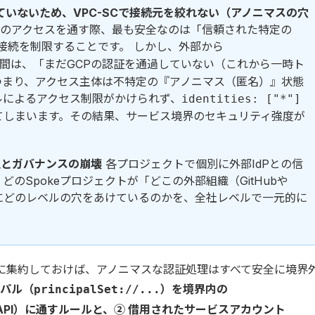
ていないため、VPC-SCで接続元を絞れない（アノニマスの穴
ーで特定のアクセスを通す際、最も安全なのは「信頼された特定の
接続を制限することです。 しかし、外部から
間は、「まだGCPの認証を通過していない（これから一時ト
つまり、アクセス主体は不特定の『アノニマス（匿名）』状態
パルによるアクセス制限がかけられず、
identities: ["*"]
てしまいます。その結果、サービス境界のセキュリティ強度が
乱立とガバナンスの崩壊
各プロジェクトで個別に外部IdPとの信
のSpokeプロジェクトが「どこの外部組織（GitHubや
-SCにどのレベルの穴をあけているのかを、全社レベルで一元的に
ub）に集約しておけば、アノニマスな認証処理はすべて安全に境界
シパル（
）を境界内の
principalSet://...
API）に通すルールと、② 借用されたサービスアカウント