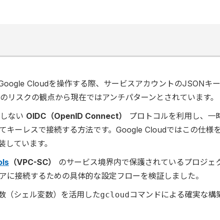
からGoogle Cloudを操作する際、サービスアカウントのJSONキ
のリスクの観点から現在ではアンチパターンとされています。
持しない
OIDC（OpenID Connect）
プロトコルを利用し、一
ーレスで接続する方法です。Google Cloudではこの仕様
装しています。
ols
（VPC-SC）
のサービス境界内で保護されているプロジェ
ュアに接続するための具体的な設定フローを検証しました。
変数（シェル変数）を活用した
コマンドによる確実な構
gcloud