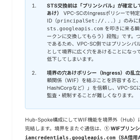
STS交換前は「プリンシパル」が確定し
あけ）
VPC-SCのIngressポリシ
ID（
）」のみに
principalSet://...
を叩きに来る瞬
sts.googleapis.com
ークンに交換してもらう）段階」です。
であるため、VPC-SC側ではプリンシ
として境界に広く穴をあけることになっ
低下してしまいます。
境界の穴あけポリシー（Ingress）の
頼関係（WIF）を結ぶことを許容すると、ど
HashiCorpなど）」を信頼し、VPC
監査・統制することが難しくなります。
Hub-Spoke構成にしてWIF機能を境界外（H
完結します。境界をまたぐ通信は、
① WIFプリン
（SA借用
iamcredentials.googleapis.com