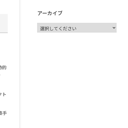
サーバーレス
(1)
ムダ
(1)
無駄
(1)
分析
(3)
自動車業界
(5)
GSuite
(1)
アーカイブ
SourceRepositories
(1)
#GCP #Bigquery #Looker
(1)
アナリティクス
(15)
マーケティング
(12)
クラウド
(62)
IoT
(3)
Watson
(10)
セキュリティ
(70)
Data Science Experience (DSX)
(1)
Spark
(1)
Watson Machine Learning
(1)
オープンソース
(1)
ー
チーム分析
(1)
機械学習
(3)
深層学習
(1)
DDI
(1)
QRadar
(1)
SOC
(2)
セキュリティ監視サービス
(3)
時的
標的型サイバー攻撃対策
(1)
MSP
(15)
を
Google Workspace
(5)
量子コンピューティング
(1)
IBM
(3)
Quantum
(2)
CP4D
(5)
Oracle
(1)
Snowflake
(1)
脆弱性
(2)
脆弱性調査
(4)
クト
API
(11)
IBM i
(9)
モダナイズ
(11)
RPG
(1)
HubSpot
(16)
MA
(24)
営業支援
(2)
マーケティングオートメーション
(13)
SASE
(11)
データ利活用
(2)
GWS
(2)
AppSheet
(1)
築手
Cloud Identity
(1)
Google Meet
(1)
Unica
(1)
メール配信
(1)
グループウェア
(1)