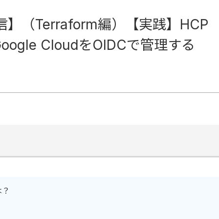
信】（Terraform編）【実践】HCP
Google CloudをOIDCで管理する
は？