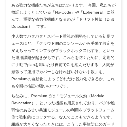
ある強力な機能たちが立ちはだかります。 今回、私たちが
検証しようとしている
「No-Code」
や
「Ephemeral」
に並
んで、重要な省力化機能となるのが
「ドリフト検知（Drift
Detection）
」です。
少人数でバタバタとスピード重視の開発をしている初期フ
ェーズほど、「クラウド側のコンソールから手動で設定を
変えちゃってインフラがブラックボックス化する」といっ
た運用課題が起きがちです。これらを防ぐために、定期的
に手動でplanを叩いたり自前でCIを組んだりする
「人間が
頑張って運用でカバーしなければいけない手数」を、
Premiumの自動化によってどれだけ省力化できるか
。これ
も今回の検証の狙いの一つです。
ちなみに、Premiumでは
「モジュール失効（Module
Revocation）」
といった機能も用意されており、バグや脆
弱性のある古い共通モジュールの利用をプラットフォーム
側で強制的にロックする、なんてこともできるようです。
組織が大きくなったときには、こうした事故防止のガード