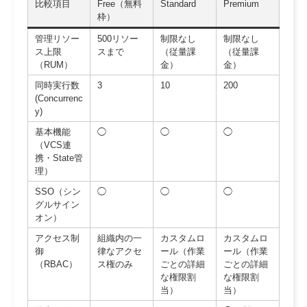
比較項目
Free（無料
Standard
Premium
枠）
管理リソー
500リソー
制限なし
制限なし
ス上限
スまで
（従量課
（従量課
（RUM）
金）
金）
同時実行数
3
10
200
(Concurrenc
y)
基本機能
◯
◯
◯
（VCS連
携・State管
理）
SSO（シン
◯
◯
◯
グルサイン
オン）
アクセス制
組織内の一
カスタムロ
カスタムロ
御
律なアクセ
ール（作業
ール（作業
（RBAC）
ス権のみ
ごとの詳細
ごとの詳細
な権限割
な権限割
当）
当）