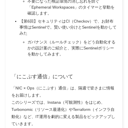
不要になった検証環境の消し忘れを防ぐ
「Ephemeral Workspaces」のタイマーと挙動を
確認します。
【第6回】セキュリティはCI（Checkov）で、お財布
事情はSentinelで。賢い使い分けとSentinelを動かして
みた
ガバナンス（ルールチェック）をどう自動化する
かの設計案のご紹介と、実際にSentinelポリシー
を動かしてみます。
「にこぷす通信」について
「NIC × Ops（にこぷす）通信」は、隔週で皆さまに情報
をお届けします。
このシリーズでは、Instana（可観測性）をはじめ、
Turbonomic（リソース最適化）やTerraform（インフラ自
動化）など、IT運用を劇的に変える製品をピックアップし
ていきます。