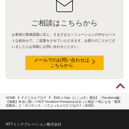
SIEM
(1)
LLM
(1)
watsonx.ai
(1)
2025Zscalerアドカレンダー
(1)
#2025Zscalerアドカレンダー
(1)
Red Hat OpenShift
(2)
インフラモダナイズ
(2)
脱VMware
(2)
サイバーセキュリティ
(2)
IBM Cloud
(1)
Alteryx
(5)
Project BOB
(2)
AI駆動型開発
(3)
Bob
(6)
Antigravity
(3)
AI駆動開発
(4)
ご相談はこちらから
NI+Cインシデント緊急収束サービス
(1)
キャンペーン
(1)
DX開発
(3)
スマートゴー
(3)
Smart Go
(3)
AI駆動開発、Project BOB、生成AI活用
(1)
Bobathon
(3)
Alteryx One
(3)
お客様の業務課題に応じ、さまざまなソリューションの中からベス
ランサムウェア対策
(1)
Flow
(1)
Veo3.1
(1)
Apache Iceberg
(1)
パスキー
(1)
トな組合せで、
ご提案をさせていただきます。お困りのことがござ
パスワードレス
(2)
AISecurity
(1)
SecurityforAI
(1)
AIforSecurity
(1)
いましたらお気軽にお問い合わせください。
受発注業務
(1)
部品サプライヤー
(1)
ALog
(1)
NI+Cセキュリティアリーナ
(1)
IBM Think 2026
(2)
SCS評価制度
(1)
サプライチェーン強化に向けたセキュリティ対策評価制度
(1)
マイグレーション
(1)
メールでのお問い合わせは
経費精算
(4)
AIツール
(1)
Fortinet
(1)
Fortigate
(1)
Fortibleed
(1)
ZDX
(1)
こちらから
danect⁺
(1)
Treasure AI
(1)
AI議事録・要約
(1)
PLAUD - Plaud.ai
(1)
AI文字起こし・録音
(1)
【NIC x Ops（にこぷす）通信】（Terraform編）
HOME
テクニカルブログ
【連載】本当に買い？HCP Terraform Premiumをゆるっと検証 〜気になる「運用
自動化」と「ガバナンス」ってぶっちゃけどうなの？（全6回）
NTTインテグレーション株式会社