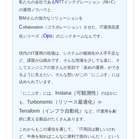
N
私たちの会社である
TTインテグレーション（NI+C）
の運用ノウハウと、
I
BMさんの強力なソリューションを
C
ollaboration（コラボレーション）させた、IT運用高度
Ops
化シリーズ（
）のニックネームなんです。
現代のIT運用の現場は、システムの複雑化や人手不足な
ど、課題が山積みです。そんな現場を少しでも楽に、そ
してエンジニアの皆さんが笑顔で「攻めの運用」ができ
るように支えたい。そんな想いがこの「にこぷす」には
込められています。
Instana（可観測性）
「にこぷす」には、
のほかに
Turbonomic（リソース最適化）
も、
や
Terraform（インフラ自動化）
など、IT運用を劇
的に変える製品がたくさんあります。
これからもこの通信を通して、「IT用語は難しいけれ
ど、中身を知ればこんなに便利で面白いんだ！」という