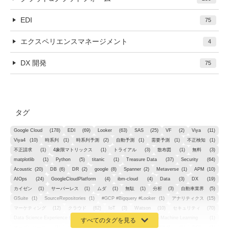
EDI
75
エクスペリエンスマネージメント
4
DX 開発
75
タグ
Google Cloud
(178)
EDI
(69)
Looker
(63)
SAS
(25)
VF
(2)
Viya
(11)
Viya4
(10)
時系列
(1)
時系列予測
(2)
自動予測
(1)
需要予測
(1)
不正検知
(1)
不正請求
(1)
4象限マトリックス
(1)
トライアル
(3)
散布図
(1)
無料
(3)
matplotlib
(1)
Python
(5)
titanic
(1)
Treasure Data
(37)
Security
(64)
Acoustic
(20)
DB
(6)
DR
(2)
google
(8)
Spanner
(2)
Metaverse
(1)
APM
(10)
AIOps
(24)
GoogleCloudPlatform
(4)
ibm-cloud
(4)
Data
(3)
DX
(19)
カイゼン
(1)
サーバーレス
(1)
ムダ
(1)
無駄
(1)
分析
(3)
自動車業界
(5)
GSuite
(1)
SourceRepositories
(1)
#GCP #Bigquery #Looker
(1)
アナリティクス
(15)
マーケティング
(12)
クラウド
(62)
IoT
(3)
Watson
(10)
セキュリティ
(70)
Data Science Experience (DSX)
(1)
Spark
(1)
Watson Machine Learning
(1)
オープンソース
(1)
チーム分析
(1)
機械学習
(3)
深層学習
(1)
DDI
(1)