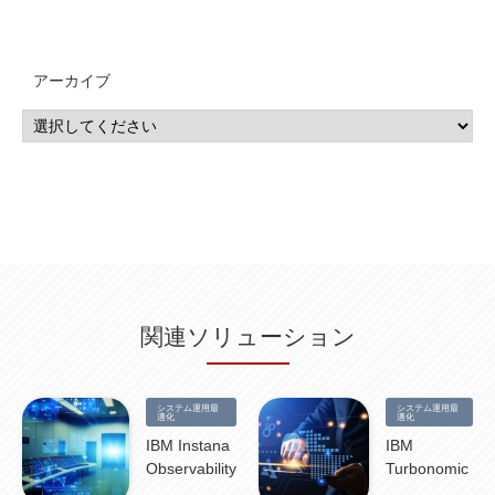
QRadar
(1)
SOC
(2)
セキュリティ監視サービス
(3)
標的型サイバー攻撃対策
(1)
MSP
(15)
Google Workspace
(5)
量子コンピューティング
(1)
IBM
(3)
Quantum
(2)
CP4D
(5)
Oracle
(1)
Snowflake
(1)
脆弱性
(2)
脆弱性調査
(4)
API
(11)
アーカイブ
IBM i
(9)
モダナイズ
(11)
RPG
(1)
HubSpot
(16)
MA
(24)
営業支援
(2)
マーケティングオートメーション
(13)
SASE
(11)
データ利活用
(2)
GWS
(2)
AppSheet
(1)
Cloud Identity
(1)
Google Meet
(1)
Unica
(1)
メール配信
(1)
グループウェア
(1)
サスティナビリティ
(1)
脱炭素
(1)
SSE
(1)
Db2
(1)
Db2WoC
(1)
Db2Warehouse
(1)
Db2wh
(1)
IIAS
(1)
ランサムウェア
(13)
ARM
(5)
ChatGPT
(3)
EDR
(9)
セキュリティアリーナ
(2)
ローカル5G
(3)
無線
(4)
ETL
(3)
IICS
(5)
illumio
(6)
マイクロセグメンテーション
(6)
サイバー攻撃
(9)
AWS
(13)
SPSS
(2)
SPSS Modeler
(4)
ライセンス
(1)
データ分析
(3)
タブレット端末サービス
(1)
BigQuery
(1)
CRM
(9)
HubSpot CRM
(6)
ServiceNow
(4)
試験対策
(2)
ギガらく5G
(2)
BigFix
(4)
情報漏えい
(2)
内部不正
(5)
エンドポイント管理
(2)
Netskope
(4)
DLP
(2)
IBM Cloud Pak for Data
(2)
BMS
(1)
導入
(1)
プロセス
(1)
標準化
(1)
関連ソリューション
コールセンター
(1)
AI OCR
(1)
オンプレミス型
(1)
クラウド型
(1)
IDMC
(2)
DataStage
(5)
Web-EDI
(1)
DX化
(3)
Web API
(1)
# IDMC
(1)
# IICS
(1)
NICMA
(1)
製造業
(3)
プロトコル
(1)
Tableau
(2)
ペーパーレス
(1)
AI-OCR
(1)
BPO
(1)
FAX
(1)
FAX受注
(1)
自動連携
(2)
効率化
(2)
BI
(5)
金融
(1)
システム運用最
システム運用最
比較
(1)
情報漏洩
(6)
CSPM
適化
(1)
設定ミス
(1)
PSTNマイグレ
(1)
2024年問題
適化
(1)
ISDN終了
(1)
Guardium
(3)
海外イベント
(4)
イベント
(1)
AI for Security
(1)
IBM Instana
IBM
Security for AI
(1)
RSAC2024
(1)
RSA Conference 2024
(1)
パッチ管理
(3)
Observability
Turbonomic
資産管理
(1)
ILMT
(1)
IT資産管理
(2)
サブキャパシティーライセンス
(1)