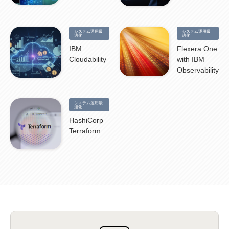
Flexera
(1)
MQ
(1)
データ連携
(1)
Verify
(5)
watsonx
(16)
生成AI
(26)
Wi-Fi
(1)
データレイクハウス
(5)
watsonx.data
(3)
データベース
(3)
データウェアハウス
(3)
データレイク
(4)
DWH
(3)
RAG
(6)
AI
(14)
海外
(8)
システム運用最
システム運用最
ハッカソン
(6)
CES
(9)
若手
(8)
グローバル
(12)
musubiii
(6)
無線LAN
(1)
適化
適化
データインテグレーション
(20)
生成AI活用
(11)
海外研修
(4)
インド
(4)
IBM
Flexera One
Data Governance
(1)
Data Management
(1)
Lineage
(1)
パスワード
(2)
IDaaS
(2)
Cloudability
with IBM
ID管理
(3)
API Connect
(1)
AWS Cognito
(1)
black hat
(2)
DEFCON
(2)
Observability
BIツール
(1)
Ionic
(2)
SPSS CaDS
(1)
内部不正対策
(2)
特権ID管理
(3)
IBM App Connect
(1)
Aspera
(1)
Aspera on Cloud
(1)
CrowdStrike
(3)
IBM webMethods Integration
(1)
Mulesoft Anypoint Platform
(1)
IBM webMethods API Management
(1)
IBM API Connect
(1)
cdp
(3)
システム運用最
適化
Engage Cros
(11)
動画
(5)
CES2025
(1)
OpenAI
(2)
Sora
(2)
Redshift
(1)
HashiCorp
どこでも学べる！あなたのためのナレッジセミナー
(5)
ECS
(1)
コンテナ
(3)
QuickSight
(1)
AI Agent
(4)
AIエージェント
(8)
Excel
(1)
iDoperation
(1)
Terraform
不正アクセス
(1)
新入社員
(3)
セキュリティインシデント
(3)
インシデント
(4)
GenAI
(4)
USB
(1)
議事録
(1)
自動化
(1)
ISO20022
(2)
交通費精算
(9)
USBメモリ
(1)
Think
(1)
外国送金
(1)
電帳法（電子帳簿保存法）
(1)
暗号化通信プロトコル（TLS 1.3）
(1)
SDPF
(1)
RSAC2025
(1)
RSA Conference
(1)
RSAカンファレンス
(1)
セキュリティ意識
(1)
databricks
(2)
コラム
(18)
SFA
(1)
dataiku
(2)
Zscaler
(5)
Veo 3
(1)
AI動画生成
(2)
イベントレポート
(1)
Qilin
(1)
RaaS
(3)
サプライチェーン
(2)
Z-FILTER
(1)
Gemini
(2)
セキュリティ教育
(2)
未経験
(1)
MFA
(1)
データファブリック
(1)
データレイクハウスソリューション
(1)
CES 2026
(2)
ゼロトラストネットワーク
(3)
watsonx Orchestrate
(4)
Slack
(2)
wxo
(1)
プリビルドエージェント
(1)
自工会ガイドライン
(1)
脆弱性診断
(1)