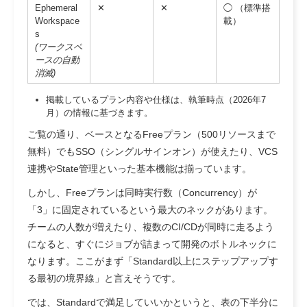
Ephemeral
✕
✕
◯ （標準搭
Workspace
載）
s
(ワークスペ
ースの自動
消滅)
掲載しているプラン内容や仕様は、執筆時点（2026年7
月）の情報に基づきます。
ご覧の通り、ベースとなるFreeプラン（500リソースまで
無料）でもSSO（シングルサインオン）が使えたり、VCS
連携やState管理といった基本機能は揃っています。
しかし、Freeプランは
同時実行数（Concurrency）が
「3」に固定されている
という最大のネックがあります。
チームの人数が増えたり、複数のCI/CDが同時に走るよう
になると、すぐにジョブが詰まって開発のボトルネックに
なります。ここがまず「Standard以上にステップアップす
る最初の境界線」と言えそうです。
では、Standardで満足していいかというと、表の下半分に