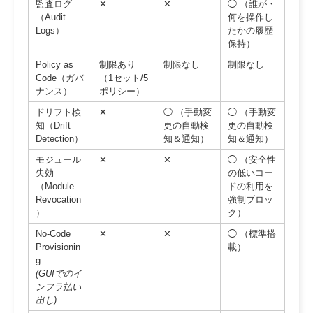
監査ログ
✕
✕
◯ （誰が・
（Audit
何を操作し
Logs）
たかの履歴
保持）
Policy as
制限あり
制限なし
制限なし
Code（ガバ
（1セット/5
ナンス）
ポリシー）
ドリフト検
✕
◯ （手動変
◯ （手動変
知（Drift
更の自動検
更の自動検
Detection）
知＆通知）
知＆通知）
モジュール
✕
✕
◯ （安全性
失効
の低いコー
（Module
ドの利用を
Revocation
強制ブロッ
）
ク）
No-Code
✕
✕
◯ （標準搭
Provisionin
載）
g
(GUIでのイ
ンフラ払い
出し)