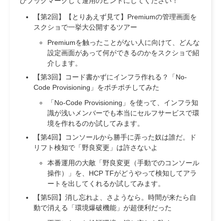
ひブックマークして運用のヒントにしてください！
【第2回】【とりあえず見て】Premiumの管理画面を
スクショで一挙大公開するツアー
Premiumを触ったことがない人に向けて、どんな
設定画面があって何ができるのかをスクショで紹
介します。
【第3回】コード書かずにインフラ作れる？「No-
Code Provisioning」をポチポチしてみた
「No-Code Provisioning」を使って、インフラ知
識が浅いメンバーでも本当にセルフサービスで環
境を作れるのか試してみます。
【第4回】コンソールから勝手に弄った奴は誰だ。ド
リフト検知で「野良変更」は許さないよ
本番運用の大敵「野良変更（手動でのコンソール
操作）」を、HCP TFがどうやって検知してアラ
ートを出してくれるか試してみます。
【第5回】消し忘れよ、さようなら。時間が来たら自
動で消える「環境爆破機能」が超便利だった