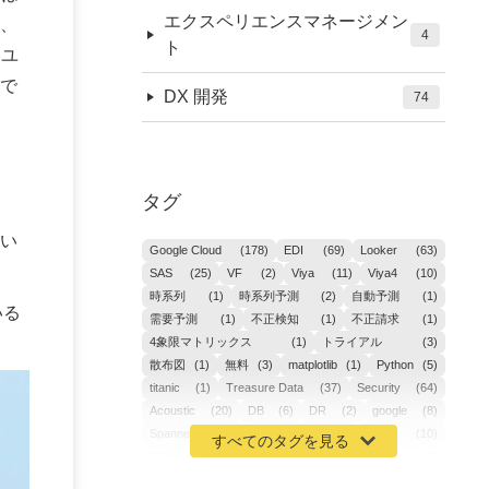
エクスペリエンスマネージメン
、
4
ト
、ユ
定で
DX 開発
74
タグ
い
Google Cloud
(178)
EDI
(69)
Looker
(63)
SAS
(25)
VF
(2)
Viya
(11)
Viya4
(10)
時系列
(1)
時系列予測
(2)
自動予測
(1)
いる
需要予測
(1)
不正検知
(1)
不正請求
(1)
4象限マトリックス
(1)
トライアル
(3)
散布図
(1)
無料
(3)
matplotlib
(1)
Python
(5)
titanic
(1)
Treasure Data
(37)
Security
(64)
Acoustic
(20)
DB
(6)
DR
(2)
google
(8)
Spanner
(2)
Metaverse
(1)
APM
(10)
AIOps
(24)
GoogleCloudPlatform
(4)
ibm-cloud
(4)
Data
(3)
DX
(18)
カイゼン
(1)