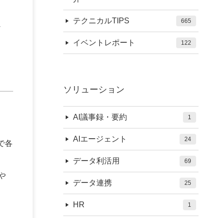
し
テクニカルTIPS
665
イベントレポート
122
ソリューション
AI議事録・要約
1
AIエージェント
24
まで各
データ利活用
69
や
データ連携
25
HR
1