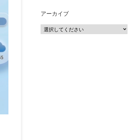
サーバーレス
(1)
ムダ
(1)
無駄
(1)
分析
(3)
自動車業界
(5)
GSuite
(1)
アーカイブ
SourceRepositories
(1)
#GCP #Bigquery #Looker
(1)
アナリティクス
(15)
マーケティング
(12)
クラウド
(62)
IoT
(3)
Watson
(10)
セキュリティ
(70)
Data Science Experience (DSX)
(1)
Spark
(1)
Watson Machine Learning
(1)
オープンソース
(1)
チーム分析
(1)
機械学習
(3)
深層学習
(1)
DDI
(1)
QRadar
(1)
SOC
(2)
セキュリティ監視サービス
(3)
標的型サイバー攻撃対策
(1)
MSP
(15)
Google Workspace
(5)
量子コンピューティング
(1)
IBM
(3)
Quantum
(2)
CP4D
(5)
Oracle
(1)
Snowflake
(1)
脆弱性
(2)
脆弱性調査
(4)
API
(11)
IBM i
(9)
モダナイズ
(11)
RPG
(1)
HubSpot
(16)
MA
(24)
営業支援
(2)
マーケティングオートメーション
(13)
SASE
(11)
データ利活用
(2)
GWS
(2)
AppSheet
(1)
Cloud Identity
(1)
Google Meet
(1)
Unica
(1)