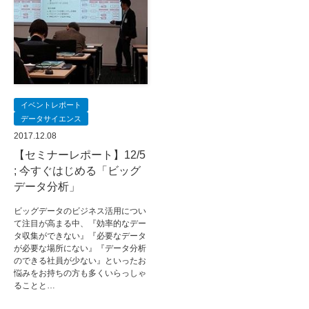
イベントレポート
データサイエンス
2017.12.08
【セミナーレポート】12/5
; 今すぐはじめる「ビッグ
データ分析」
ビッグデータのビジネス活用につい
て注目が高まる中、『効率的なデー
タ収集ができない』『必要なデータ
が必要な場所にない』『データ分析
のできる社員が少ない』といったお
悩みをお持ちの方も多くいらっしゃ
ることと…