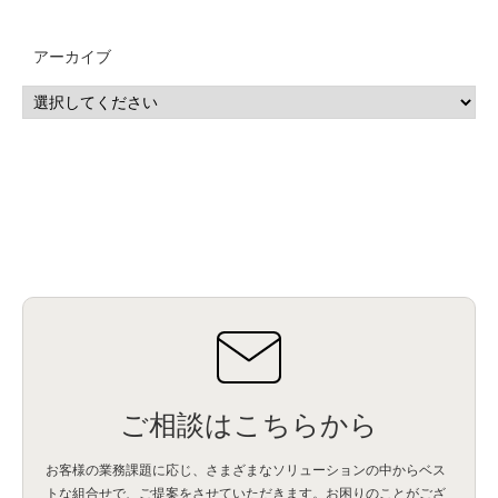
MSP
(15)
Google Workspace
(5)
量子コンピューティング
(1)
IBM
(3)
Quantum
(2)
CP4D
(5)
Oracle
(1)
Snowflake
(1)
脆弱性
(2)
脆弱性調査
(4)
API
(11)
アーカイブ
IBM i
(9)
モダナイズ
(11)
RPG
(1)
HubSpot
(16)
MA
(24)
営業支援
(2)
マーケティングオートメーション
(13)
SASE
(11)
データ利活用
(2)
GWS
(2)
AppSheet
(1)
Cloud Identity
(1)
Google Meet
(1)
Unica
(1)
メール配信
(1)
グループウェア
(1)
サスティナビリティ
(1)
脱炭素
(1)
SSE
(1)
Db2
(1)
Db2WoC
(1)
Db2Warehouse
(1)
Db2wh
(1)
IIAS
(1)
ランサムウェア
(13)
ARM
(5)
ChatGPT
(3)
EDR
(9)
セキュリティアリーナ
(2)
ローカル5G
(3)
無線
(4)
ETL
(3)
IICS
(5)
illumio
(6)
マイクロセグメンテーション
(6)
サイバー攻撃
(9)
AWS
(13)
SPSS
(2)
SPSS Modeler
(4)
ライセンス
(1)
データ分析
(3)
タブレット端末サービス
(1)
BigQuery
(1)
CRM
(9)
HubSpot CRM
(6)
ServiceNow
(4)
試験対策
(2)
ギガらく5G
(2)
BigFix
(4)
情報漏えい
(2)
内部不正
(5)
エンドポイント管理
(2)
Netskope
(4)
DLP
(2)
IBM Cloud Pak for Data
(2)
BMS
(1)
導入
(1)
プロセス
(1)
標準化
(1)
コールセンター
(1)
AI OCR
(1)
オンプレミス型
(1)
クラウド型
(1)
IDMC
(2)
DataStage
(5)
Web-EDI
(1)
DX化
(3)
Web API
(1)
# IDMC
(1)
# IICS
(1)
NICMA
(1)
製造業
(3)
プロトコル
(1)
Tableau
(2)
ペーパーレス
(1)
AI-OCR
(1)
BPO
(1)
FAX
(1)
FAX受注
(1)
自動連携
(2)
効率化
(2)
BI
(5)
金融
(1)
比較
(1)
情報漏洩
(6)
CSPM
(1)
設定ミス
(1)
PSTNマイグレ
(1)
2024年問題
(1)
ご相談はこちらから
ISDN終了
(1)
Guardium
(3)
海外イベント
(4)
イベント
(1)
AI for Security
(1)
Security for AI
(1)
RSAC2024
(1)
RSA Conference 2024
(1)
パッチ管理
(3)
資産管理
(1)
ILMT
(1)
IT資産管理
(2)
サブキャパシティーライセンス
(1)
お客様の業務課題に応じ、さまざまなソリューションの中からベス
Flexera
(1)
MQ
(1)
データ連携
(1)
Verify
(5)
watsonx
(16)
生成AI
(26)
トな組合せで、
ご提案をさせていただきます。お困りのことがござ