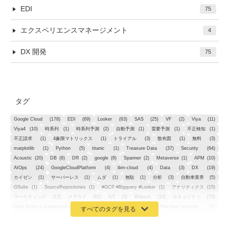
EDI
75
エクスペリエンスマネージメント
4
DX 開発
75
タグ
Google Cloud
(178)
EDI
(69)
Looker
(63)
SAS
(25)
VF
(2)
Viya
(11)
Viya4
(10)
時系列
(1)
時系列予測
(2)
自動予測
(1)
需要予測
(1)
不正検知
(1)
不正請求
(1)
4象限マトリックス
(1)
トライアル
(3)
散布図
(1)
無料
(3)
matplotlib
(1)
Python
(5)
titanic
(1)
Treasure Data
(37)
Security
(64)
Acoustic
(20)
DB
(6)
DR
(2)
google
(8)
Spanner
(2)
Metaverse
(1)
APM
(10)
AIOps
(24)
GoogleCloudPlatform
(4)
ibm-cloud
(4)
Data
(3)
DX
(19)
カイゼン
(1)
サーバーレス
(1)
ムダ
(1)
無駄
(1)
分析
(3)
自動車業界
(5)
GSuite
(1)
SourceRepositories
(1)
#GCP #Bigquery #Looker
(1)
アナリティクス
(15)
マーケティング
(12)
クラウド
(62)
IoT
(3)
Watson
(10)
セキュリティ
(70)
Data Science Experience (DSX)
(1)
Spark
(1)
Watson Machine Learning
(1)
オープンソース
(1)
チーム分析
(1)
機械学習
(3)
深層学習
(1)
DDI
(1)
QRadar
(1)
SOC
(2)
セキュリティ監視サービス
(3)
標的型サイバー攻撃対策
(1)