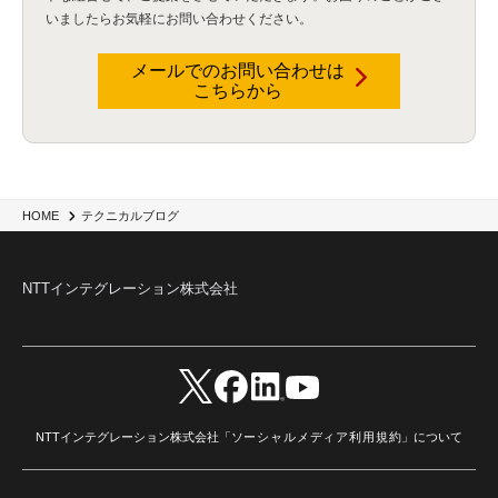
Wi-Fi
(1)
データレイクハウス
(5)
watsonx.data
(3)
データベース
(3)
いましたらお気軽にお問い合わせください。
データウェアハウス
(3)
データレイク
(4)
DWH
(3)
RAG
(6)
AI
(14)
海外
(8)
ハッカソン
(6)
CES
(9)
若手
(8)
グローバル
(12)
musubiii
(6)
無線LAN
(1)
データインテグレーション
(20)
生成AI活用
(11)
海外研修
(4)
インド
(4)
メールでのお問い合わせは
こちらから
Data Governance
(1)
Data Management
(1)
Lineage
(1)
パスワード
(2)
IDaaS
(2)
ID管理
(3)
API Connect
(1)
AWS Cognito
(1)
black hat
(2)
DEFCON
(2)
BIツール
(1)
Ionic
(2)
SPSS CaDS
(1)
内部不正対策
(2)
特権ID管理
(3)
IBM App Connect
(1)
Aspera
(1)
Aspera on Cloud
(1)
CrowdStrike
(3)
IBM webMethods Integration
(1)
Mulesoft Anypoint Platform
(1)
IBM webMethods API Management
(1)
IBM API Connect
(1)
cdp
(3)
Engage Cros
(11)
動画
(5)
CES2025
(1)
OpenAI
(2)
Sora
(2)
Redshift
(1)
HOME
テクニカルブログ
どこでも学べる！あなたのためのナレッジセミナー
(5)
ECS
(1)
コンテナ
(3)
QuickSight
(1)
AI Agent
(4)
AIエージェント
(8)
Excel
(1)
iDoperation
(1)
不正アクセス
(1)
新入社員
(3)
セキュリティインシデント
(3)
インシデント
(4)
NTTインテグレーション株式会社
GenAI
(4)
USB
(1)
議事録
(1)
自動化
(1)
ISO20022
(2)
交通費精算
(9)
USBメモリ
(1)
Think
(1)
外国送金
(1)
電帳法（電子帳簿保存法）
(1)
暗号化通信プロトコル（TLS 1.3）
(1)
SDPF
(1)
RSAC2025
(1)
RSA Conference
(1)
RSAカンファレンス
(1)
セキュリティ意識
(1)
databricks
(2)
コラム
(18)
SFA
(1)
dataiku
(2)
Zscaler
(5)
Veo 3
(1)
AI動画生成
(2)
イベントレポート
(1)
Qilin
(1)
RaaS
(3)
サプライチェーン
(2)
Z-FILTER
(1)
Gemini
(2)
セキュリティ教育
(2)
未経験
(1)
MFA
(1)
データファブリック
(1)
データレイクハウスソリューション
(1)
NTTインテグレーション株式会社「
ソーシャルメディア利用規約
」について
CES 2026
(2)
ゼロトラストネットワーク
(3)
watsonx Orchestrate
(4)
Slack
(2)
wxo
(1)
プリビルドエージェント
(1)
自工会ガイドライン
(1)
脆弱性診断
(1)
SIEM
(1)
LLM
(1)
watsonx.ai
(1)
2025Zscalerアドカレンダー
(1)