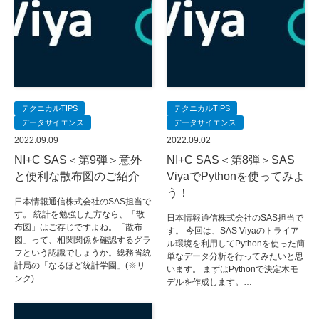
テクニカルTIPS
テクニカルTIPS
データサイエンス
データサイエンス
2022.09.09
2022.09.02
NI+C SAS＜第9弾＞意外
NI+C SAS＜第8弾＞SAS
と便利な散布図のご紹介
ViyaでPythonを使ってみよ
う！
日本情報通信株式会社のSAS担当で
す。 統計を勉強した方なら、「散
日本情報通信株式会社のSAS担当で
布図」はご存じですよね。「散布
す。 今回は、SAS Viyaのトライア
図」って、相関関係を確認するグラ
ル環境を利用してPythonを使った簡
フという認識でしょうか。総務省統
単なデータ分析を行ってみたいと思
計局の「なるほど統計学園」(※リ
います。 まずはPythonで決定木モ
ンク) …
デルを作成します。…