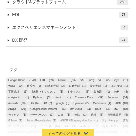
クラウド&プラットフォーム
259
EDI
75
エクスペリエンスマネージメント
4
DX 開発
74
タグ
Google Cloud
(178)
EDI
(69)
Looker
(63)
SAS
(25)
VF
(2)
Viya
(11)
Viya4
(10)
時系列
(1)
時系列予測
(2)
自動予測
(1)
需要予測
(1)
不正検知
(1)
不正請求
(1)
4象限マトリックス
(1)
トライアル
(3)
散布図
(1)
無料
(3)
matplotlib
(1)
Python
(5)
titanic
(1)
Treasure Data
(37)
Security
(64)
Acoustic
(20)
DB
(6)
DR
(2)
google
(8)
Spanner
(2)
Metaverse
(1)
APM
(10)
AIOps
(24)
GoogleCloudPlatform
(4)
ibm-cloud
(4)
Data
(3)
DX
(18)
カイゼン
(1)
サーバーレス
(1)
ムダ
(1)
無駄
(1)
分析
(3)
自動車業界
(5)
GSuite
(1)
SourceRepositories
(1)
#GCP #Bigquery #Looker
(1)
アナリティクス
(15)
マーケティング
(12)
クラウド
(62)
IoT
(3)
Watson
(10)
セキュリティ
(70)
Data Science Experience (DSX)
(1)
Spark
(1)
Watson Machine Learning
(1)