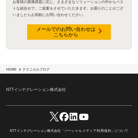
お客様の業務課題に応じ、さまざまなソリューションの中からベス
Flexera
(1)
MQ
(1)
データ連携
(1)
Verify
(5)
watsonx
(16)
生成AI
(26)
トな組合せで、
ご提案をさせていただきます。お困りのことがござ
Wi-Fi
(1)
データレイクハウス
(5)
watsonx.data
(3)
データベース
(3)
いましたらお気軽にお問い合わせください。
データウェアハウス
(3)
データレイク
(4)
DWH
(3)
RAG
(6)
AI
(14)
海外
(8)
ハッカソン
(6)
CES
(9)
若手
(8)
グローバル
(12)
musubiii
(6)
無線LAN
(1)
データインテグレーション
(20)
生成AI活用
(11)
海外研修
(4)
インド
(4)
メールでのお問い合わせは
こちらから
Data Governance
(1)
Data Management
(1)
Lineage
(1)
パスワード
(2)
IDaaS
(2)
ID管理
(3)
API Connect
(1)
AWS Cognito
(1)
black hat
(2)
DEFCON
(2)
BIツール
(1)
Ionic
(2)
SPSS CaDS
(1)
内部不正対策
(2)
特権ID管理
(3)
IBM App Connect
(1)
Aspera
(1)
Aspera on Cloud
(1)
CrowdStrike
(3)
IBM webMethods Integration
(1)
Mulesoft Anypoint Platform
(1)
IBM webMethods API Management
(1)
IBM API Connect
(1)
cdp
(3)
Engage Cros
(11)
動画
(5)
CES2025
(1)
OpenAI
(2)
Sora
(2)
Redshift
(1)
HOME
テクニカルブログ
どこでも学べる！あなたのためのナレッジセミナー
(5)
ECS
(1)
コンテナ
(3)
QuickSight
(1)
AI Agent
(4)
AIエージェント
(8)
Excel
(1)
iDoperation
(1)
不正アクセス
(1)
新入社員
(3)
セキュリティインシデント
(3)
インシデント
(4)
NTTインテグレーション株式会社
GenAI
(4)
USB
(1)
議事録
(1)
自動化
(1)
ISO20022
(2)
交通費精算
(8)
USBメモリ
(1)
Think
(1)
外国送金
(1)
電帳法（電子帳簿保存法）
(1)
暗号化通信プロトコル（TLS 1.3）
(1)
SDPF
(1)
RSAC2025
(1)
RSA Conference
(1)
RSAカンファレンス
(1)
セキュリティ意識
(1)
databricks
(2)
コラム
(18)
SFA
(1)
dataiku
(2)
Zscaler
(5)
Veo 3
(1)
AI動画生成
(2)
イベントレポート
(1)
Qilin
(1)
RaaS
(3)
サプライチェーン
(2)
Z-FILTER
(1)
Gemini
(2)
セキュリティ教育
(2)
未経験
(1)
MFA
(1)
データファブリック
(1)
データレイクハウスソリューション
(1)
NTTインテグレーション株式会社「
ソーシャルメディア利用規約
」について
CES 2026
(2)
ゼロトラストネットワーク
(3)
watsonx Orchestrate
(4)
Slack
(2)