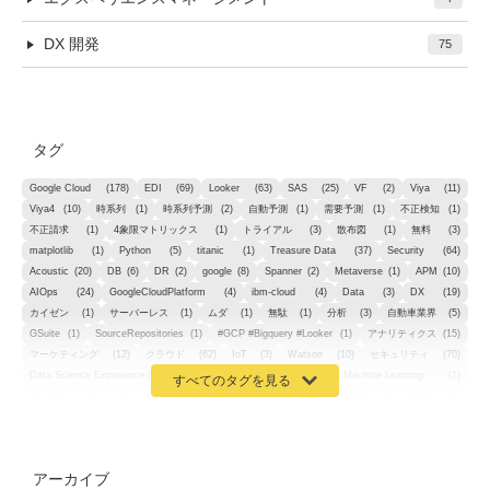
DX 開発
75
タグ
Google Cloud
(178)
EDI
(69)
Looker
(63)
SAS
(25)
VF
(2)
Viya
(11)
Viya4
(10)
時系列
(1)
時系列予測
(2)
自動予測
(1)
需要予測
(1)
不正検知
(1)
不正請求
(1)
4象限マトリックス
(1)
トライアル
(3)
散布図
(1)
無料
(3)
matplotlib
(1)
Python
(5)
titanic
(1)
Treasure Data
(37)
Security
(64)
Acoustic
(20)
DB
(6)
DR
(2)
google
(8)
Spanner
(2)
Metaverse
(1)
APM
(10)
AIOps
(24)
GoogleCloudPlatform
(4)
ibm-cloud
(4)
Data
(3)
DX
(19)
カイゼン
(1)
サーバーレス
(1)
ムダ
(1)
無駄
(1)
分析
(3)
自動車業界
(5)
GSuite
(1)
SourceRepositories
(1)
#GCP #Bigquery #Looker
(1)
アナリティクス
(15)
マーケティング
(12)
クラウド
(62)
IoT
(3)
Watson
(10)
セキュリティ
(70)
Data Science Experience (DSX)
(1)
Spark
(1)
Watson Machine Learning
(1)
オープンソース
(1)
チーム分析
(1)
機械学習
(3)
深層学習
(1)
DDI
(1)
QRadar
(1)
SOC
(2)
セキュリティ監視サービス
(3)
標的型サイバー攻撃対策
(1)
MSP
(15)
Google Workspace
(5)
量子コンピューティング
(1)
IBM
(3)
Quantum
(2)
CP4D
(5)
Oracle
(1)
Snowflake
(1)
脆弱性
(2)
脆弱性調査
(4)
API
(11)
アーカイブ
IBM i
(9)
モダナイズ
(11)
RPG
(1)
HubSpot
(16)
MA
(24)
営業支援
(2)