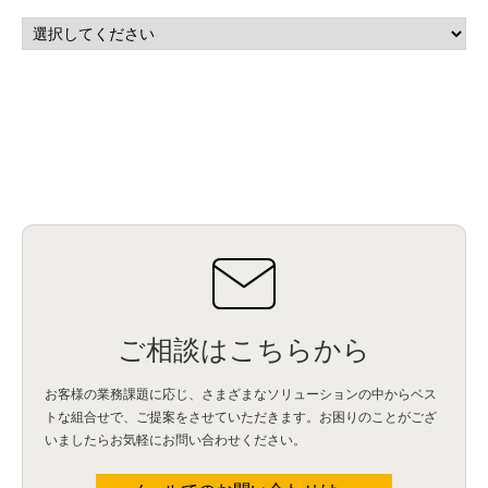
マーケティングオートメーション
(13)
SASE
(11)
データ利活用
(2)
GWS
(2)
AppSheet
(1)
Cloud Identity
(1)
Google Meet
(1)
Unica
(1)
メール配信
(1)
グループウェア
(1)
サスティナビリティ
(1)
脱炭素
(1)
SSE
(1)
Db2
(1)
Db2WoC
(1)
Db2Warehouse
(1)
Db2wh
(1)
IIAS
(1)
ランサムウェア
(13)
ARM
(5)
ChatGPT
(3)
EDR
(9)
セキュリティアリーナ
(2)
ローカル5G
(3)
無線
(4)
ETL
(3)
IICS
(5)
illumio
(6)
マイクロセグメンテーション
(6)
サイバー攻撃
(9)
AWS
(13)
SPSS
(2)
SPSS Modeler
(4)
ライセンス
(1)
データ分析
(3)
タブレット端末サービス
(1)
BigQuery
(1)
CRM
(9)
HubSpot CRM
(6)
ServiceNow
(4)
試験対策
(2)
ギガらく5G
(2)
BigFix
(4)
情報漏えい
(2)
内部不正
(5)
エンドポイント管理
(2)
Netskope
(4)
DLP
(2)
IBM Cloud Pak for Data
(2)
BMS
(1)
導入
(1)
プロセス
(1)
標準化
(1)
コールセンター
(1)
AI OCR
(1)
オンプレミス型
(1)
クラウド型
(1)
IDMC
(2)
DataStage
(5)
Web-EDI
(1)
DX化
(3)
Web API
(1)
# IDMC
(1)
# IICS
(1)
NICMA
(1)
製造業
(3)
プロトコル
(1)
Tableau
(2)
ペーパーレス
(1)
AI-OCR
(1)
BPO
(1)
FAX
(1)
FAX受注
(1)
自動連携
(2)
効率化
(2)
BI
(5)
金融
(1)
比較
(1)
情報漏洩
(6)
CSPM
(1)
設定ミス
(1)
PSTNマイグレ
(1)
2024年問題
(1)
ご相談はこちらから
ISDN終了
(1)
Guardium
(3)
海外イベント
(4)
イベント
(1)
AI for Security
(1)
Security for AI
(1)
RSAC2024
(1)
RSA Conference 2024
(1)
パッチ管理
(3)
資産管理
(1)
ILMT
(1)
IT資産管理
(2)
サブキャパシティーライセンス
(1)
お客様の業務課題に応じ、さまざまなソリューションの中からベス
Flexera
(1)
MQ
(1)
データ連携
(1)
Verify
(5)
watsonx
(16)
生成AI
(26)
トな組合せで、
ご提案をさせていただきます。お困りのことがござ
Wi-Fi
(1)
データレイクハウス
(5)
watsonx.data
(3)
データベース
(3)
いましたらお気軽にお問い合わせください。
データウェアハウス
(3)
データレイク
(4)
DWH
(3)
RAG
(6)
AI
(14)
海外
(8)
ハッカソン
(6)
CES
(9)
若手
(8)
グローバル
(12)
musubiii
(6)
無線LAN
(1)
データインテグレーション
(20)
生成AI活用
(11)
海外研修
(4)
インド
(4)