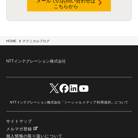
メールでのお問い合わせは
こちらから
Data Governance
(1)
Data Management
(1)
Lineage
(1)
パスワード
(2)
IDaaS
(2)
ID管理
(3)
API Connect
(1)
AWS Cognito
(1)
black hat
(2)
DEFCON
(2)
BIツール
(1)
Ionic
(2)
SPSS CaDS
(1)
内部不正対策
(2)
特権ID管理
(3)
IBM App Connect
(1)
Aspera
(1)
Aspera on Cloud
(1)
CrowdStrike
(3)
IBM webMethods Integration
(1)
Mulesoft Anypoint Platform
(1)
IBM webMethods API Management
(1)
IBM API Connect
(1)
cdp
(3)
Engage Cros
(11)
動画
(5)
CES2025
(1)
OpenAI
(2)
Sora
(2)
Redshift
(1)
HOME
テクニカルブログ
どこでも学べる！あなたのためのナレッジセミナー
(5)
ECS
(1)
コンテナ
(3)
QuickSight
(1)
AI Agent
(4)
AIエージェント
(8)
Excel
(1)
iDoperation
(1)
不正アクセス
(1)
新入社員
(3)
セキュリティインシデント
(3)
インシデント
(4)
NTTインテグレーション株式会社
GenAI
(4)
USB
(1)
議事録
(1)
自動化
(1)
ISO20022
(2)
交通費精算
(9)
USBメモリ
(1)
Think
(1)
外国送金
(1)
電帳法（電子帳簿保存法）
(1)
暗号化通信プロトコル（TLS 1.3）
(1)
SDPF
(1)
RSAC2025
(1)
RSA Conference
(1)
RSAカンファレンス
(1)
セキュリティ意識
(1)
databricks
(2)
コラム
(18)
SFA
(1)
dataiku
(2)
Zscaler
(5)
Veo 3
(1)
AI動画生成
(2)
イベントレポート
(1)
Qilin
(1)
RaaS
(3)
サプライチェーン
(2)
Z-FILTER
(1)
Gemini
(2)
セキュリティ教育
(2)
未経験
(1)
MFA
(1)
データファブリック
(1)
データレイクハウスソリューション
(1)
NTTインテグレーション株式会社「
ソーシャルメディア利用規約
」について
CES 2026
(2)
ゼロトラストネットワーク
(3)
watsonx Orchestrate
(4)
Slack
(2)
wxo
(1)
プリビルドエージェント
(1)
自工会ガイドライン
(1)
脆弱性診断
(1)
SIEM
(1)
LLM
(1)
watsonx.ai
(1)
2025Zscalerアドカレンダー
(1)
サイトマップ
#2025Zscalerアドカレンダー
(1)
Red Hat OpenShift
(2)
インフラモダナイズ
(2)
脱VMware
(2)
サイバーセキュリティ
(2)
IBM Cloud
(1)
Alteryx
(5)
Project BOB
(2)
メルマガ登録
AI駆動型開発
(3)
Bob
(6)
Antigravity
(3)
AI駆動開発
(4)
個人情報の取り扱いについて