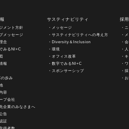
情報
サスティナビリティ
採
ジメント方針
メッセージ
ニ
プメッセージ
サスティナビリティへの考え方
メ
理念
Diversity＆Inclusion
会
でみるNI+C
環境
人
図
オフィス改革
キ
情報
数字でみるNI+C
ワ
スポンサーシップ
採
+Cの歩み
お
地
内容
ープ会社
先企業のみなさまへ
公告
認証
取得者数