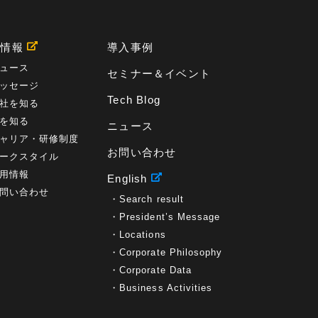
プロセス
(1)
標準化
(1)
コールセンター
(1)
AI OCR
(1)
オンプレミス型
(1)
クラウド型
(1)
IDMC
(2)
DataStage
(5)
Web-EDI
(1)
用情報
導入事例
DX化
(3)
Web API
(1)
# IDMC
(1)
# IICS
(1)
NICMA
(1)
製造業
(3)
プロトコル
(1)
ュース
セミナー＆イベント
Tableau
(2)
ペーパーレス
(1)
AI-OCR
(1)
ッセージ
BPO
(1)
FAX
(1)
FAX受注
(1)
自動連携
(2)
Tech Blog
社を知る
効率化
(2)
BI
(5)
金融
(1)
比較
(1)
を知る
ニュース
情報漏洩
(6)
CSPM
(1)
設定ミス
(1)
ャリア・研修制度
PSTNマイグレ
(1)
2024年問題
(1)
ISDN終了
(1)
お問い合わせ
Guardium
(3)
海外イベント
(4)
イベント
(1)
ークスタイル
AI for Security
(1)
Security for AI
(1)
用情報
English
RSAC2024
(1)
RSA Conference 2024
(1)
問い合わせ
Search result
パッチ管理
(3)
資産管理
(1)
ILMT
(1)
IT資産管理
(2)
サブキャパシティーライセンス
(1)
President’s Message
Flexera
(1)
MQ
(1)
データ連携
(1)
Verify
(5)
Locations
watsonx
(16)
生成AI
(26)
Wi-Fi
(1)
Corporate Philosophy
データレイクハウス
(5)
watsonx.data
(3)
Corporate Data
データベース
(3)
データウェアハウス
(3)
Business Activities
データレイク
(4)
DWH
(3)
RAG
(6)
AI
(14)
海外
(8)
ハッカソン
(6)
CES
(9)
若手
(8)