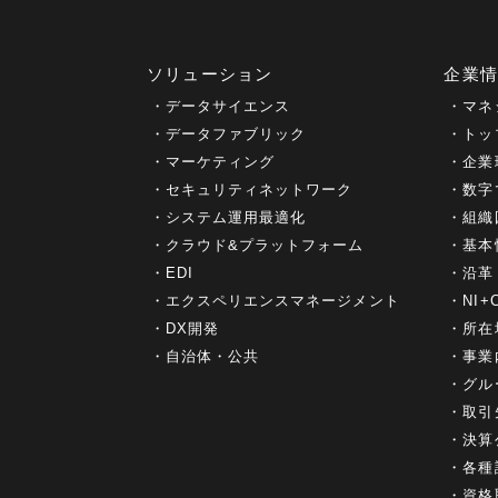
ソリューション
企業
データサイエンス
マネ
データファブリック
トッ
マーケティング
企業
セキュリティネットワーク
数字
システム運用最適化
組織
クラウド&プラットフォーム
基本
EDI
沿革
エクスペリエンスマネージメント
NI
DX開発
所在
自治体・公共
事業
グル
取引
決算
各種
資格