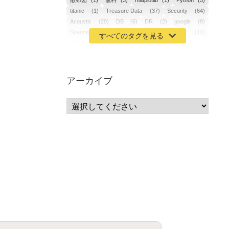
散布図
(1)
無料
(3)
matplotlib
(1)
Python
(5)
titanic
(1)
Treasure Data
(37)
Security
(64)
Acoustic
(20)
DB
(6)
DR
(2)
google
(8)
Spanner
(2)
Metaverse
(1)
APM
(10)
AIOps
(24)
GoogleCloudPlatform
(4)
ibm-cloud
(4)
Data
(3)
DX
(18)
カイゼン
(1)
サーバーレス
(1)
ムダ
(1)
無駄
(1)
分析
(3)
自動車業界
(5)
GSuite
(1)
アーカイブ
SourceRepositories
(1)
#GCP #Bigquery #Looker
(1)
アナリティクス
(15)
マーケティング
(12)
クラウド
(62)
IoT
(3)
Watson
(10)
セキュリティ
(70)
Data Science Experience (DSX)
(1)
Spark
(1)
Watson Machine Learning
(1)
オープンソース
(1)
チーム分析
(1)
機械学習
(3)
深層学習
(1)
DDI
(1)
QRadar
(1)
SOC
(2)
セキュリティ監視サービス
(3)
標的型サイバー攻撃対策
(1)
MSP
(15)
Google Workspace
(5)
量子コンピューティング
(1)
IBM
(3)
Quantum
(2)
CP4D
(5)
Oracle
(1)
Snowflake
(1)
脆弱性
(2)
脆弱性調査
(4)